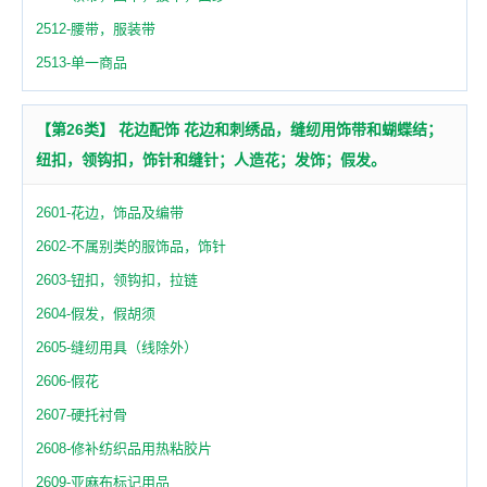
2512-腰带，服装带
2513-单一商品
【第26类】 花边配饰 花边和刺绣品，缝纫用饰带和蝴蝶结；
纽扣，领钩扣，饰针和缝针；人造花；发饰；假发。
2601-花边，饰品及编带
2602-不属别类的服饰品，饰针
2603-钮扣，领钩扣，拉链
2604-假发，假胡须
2605-缝纫用具（线除外）
2606-假花
2607-硬托衬骨
2608-修补纺织品用热粘胶片
2609-亚麻布标记用品