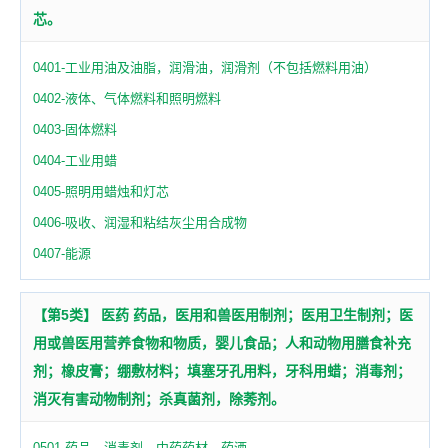
芯。
0401-工业用油及油脂，润滑油，润滑剂（不包括燃料用油）
0402-液体、气体燃料和照明燃料
0403-固体燃料
0404-工业用蜡
0405-照明用蜡烛和灯芯
0406-吸收、润湿和粘结灰尘用合成物
0407-能源
【第5类】 医药 药品，医用和兽医用制剂；医用卫生制剂；医
用或兽医用营养食物和物质，婴儿食品；人和动物用膳食补充
剂；橡皮膏；绷敷材料；填塞牙孔用料，牙科用蜡；消毒剂；
消灭有害动物制剂；杀真菌剂，除莠剂。
0501-药品，消毒剂，中药药材，药酒