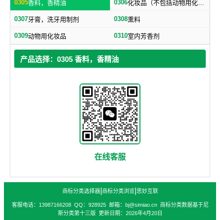
0305
0306
香料，香精油
化妆品（不包括动物用化妆品）
0307
0308
牙膏，洗牙用制剂
熏料
0309
0310
动物用化妆品
室内芳香剂
产品选择：0305 香料，香精油
在线客服
|
|
商标分类选择器
商标分类浏览
思妙互联
客服电话：13987166208 QQ：928925 邮箱：bj@simiao.cn 商标分类数据基于尼
斯分类第十三版 更新日期：2026年4月20日