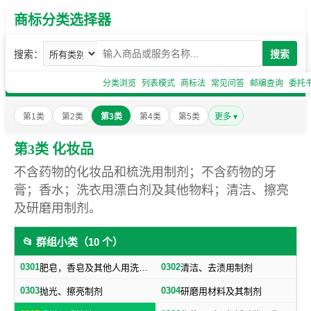
商标分类选择器
搜索：
搜索
分类浏览
列表模式
商标法
常见问答
邮编查询
委托
第1类
第2类
第3类
第4类
第5类
更多 ▾
第3类 化妆品
不含药物的化妆品和梳洗用制剂；不含药物的牙
膏；香水；洗衣用漂白剂及其他物料；清洁、擦亮
及研磨用制剂。
📂 群组小类（10 个）
0301
0302
肥皂，香皂及其他人用洗洁物品，洗衣用漂白剂及其他物料
清洁、去渍用制剂
0303
0304
抛光、擦亮制剂
研磨用材料及其制剂