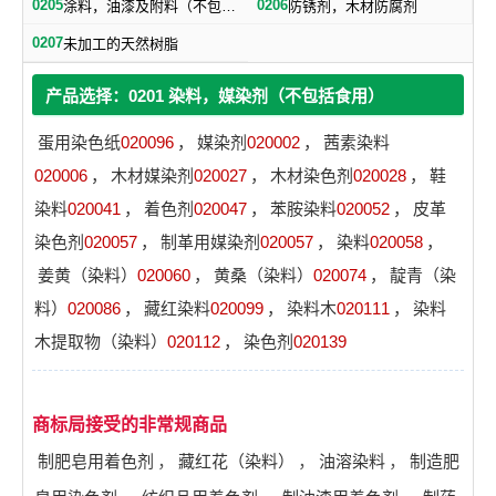
0205
0206
涂料，油漆及附料（不包括绝缘漆）
防锈剂，木材防腐剂
0207
未加工的天然树脂
产品选择：0201 染料，媒染剂（不包括食用）
蛋用染色纸
020096
，
媒染剂
020002
，
茜素染料
020006
，
木材媒染剂
020027
，
木材染色剂
020028
，
鞋
染料
020041
，
着色剂
020047
，
苯胺染料
020052
，
皮革
染色剂
020057
，
制革用媒染剂
020057
，
染料
020058
，
姜黄（染料）
020060
，
黄桑（染料）
020074
，
靛青（染
料）
020086
，
藏红染料
020099
，
染料木
020111
，
染料
木提取物（染料）
020112
，
染色剂
020139
商标局接受的非常规商品
制肥皂用着色剂
，
藏红花（染料）
，
油溶染料
，
制造肥