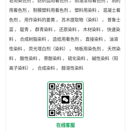
皂用染色剂
，
纺织品用着色剂
，
制油漆用着色剂
，
制药
用着色剂
，
制模塑料用着色剂
，
塑料用染料
，
混凝土着
色剂
，
用作染料的姜黄
，
苏木提取物（染料）
，
普鲁士
蓝
，
靛青
，
群青染料
，
还原染料
，
木材染料
，
快速染
料
，
合成树脂染料
，
造纸用着色剂
，
直接染料
，
油溶
性染料
，
荧光增白剂（染料）
，
地板用染色剂
，
天然染
料
，
酸性染料
，
萘酚染料
，
硫化染料
，
碱性染料（阳
离子染料）
，
合成染料
，
醇溶性染料
在线客服