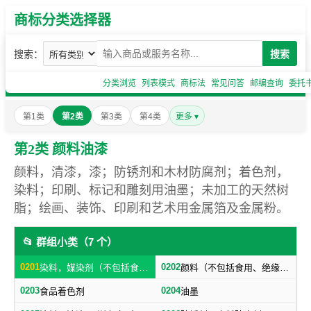
商标分类选择器
搜索：
搜索
分类浏览
列表模式
商标法
常见问答
邮编查询
委托
第1类
第2类
第3类
第4类
更多 ▾
第2类 颜料油漆
颜料，清漆，漆；防锈剂和木材防腐剂；着色剂，
染料；印刷、标记和雕刻用油墨；未加工的天然树
脂；绘画、装饰、印刷和艺术用金属箔及金属粉。
📂 群组小类（7 个）
0201
0202
染料，媒染剂（不包括食用）
颜料（不包括食用、绝缘用），画家、装饰家、印刷商和艺术家用金属箔及金属粉
0203
0204
食品着色剂
油墨