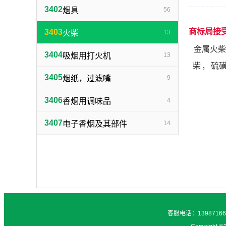
3402
烟具
56
商标局接
3403
火柴
13
金属火柴
3404
吸烟用打火机
13
柴
，
硫
3405
烟纸，过滤嘴
9
3406
香烟用调味品
4
3407
电子香烟及其部件
14
客服电话：1398716