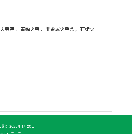
火柴架
，
黄磷火柴
，
非金属火柴盒
，
石蜡火
日期：2026年4月20日