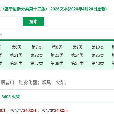
于尼斯分类第十三版） 2026文本(2026年4月20日更新)
搜索
失。
类
第6类
第7类
第8类
第9类
第10类
类
第21类
第22类
第23类
第24类
第25类
类
第36类
第37类
第38类
第39类
第40类
吸烟者用口腔雾化器；烟具；火柴。
3403 火柴
001
，
火柴架
340031
，
火柴盒
340035