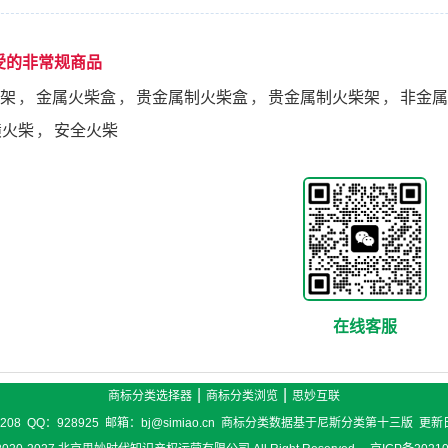
受的非常规商品
架
，
金属火柴盒
，
贵金属制火柴盒
，
贵金属制火柴架
，
非金属
磺火柴
，
安全火柴
在线客服
|
|
商标分类选择器
商标分类浏览
思妙互联
6208 QQ：928925 邮箱：bj@simiao.cn 商标分类数据基于尼斯分类第十三版 更新