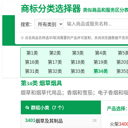
商标分类选择器
类似商品和服务区分表（基
搜索：
💡 点击商品名称选中/取消需要的产品并可复制，关闭浏览器数据不丢
第1类
第2类
第3类
第4类
第5
第16类
第17类
第18类
第19类
第20
第31类
第32类
第33类
第34类
第35
第34类 烟草烟具
烟草和烟草代用品；香烟和雪茄；电子香烟和
📂 群组小类（7 个）
产品选择：
3401
烟草及其制品
28
火柴
340