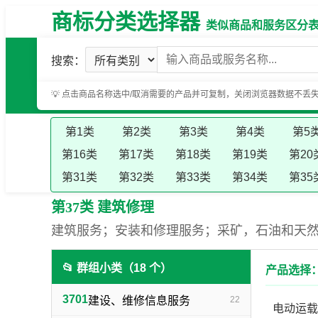
商标分类选择器
类似商品和服务区分表（基
搜索：
💡 点击商品名称选中/取消需要的产品并可复制，关闭浏览器数据不丢
第1类
第2类
第3类
第4类
第5
第16类
第17类
第18类
第19类
第20
第31类
第32类
第33类
第34类
第35
第37类 建筑修理
建筑服务；安装和修理服务；采矿，石油和天
📂 群组小类（18 个）
产品选择：
3701
建设、维修信息服务
22
电动运载