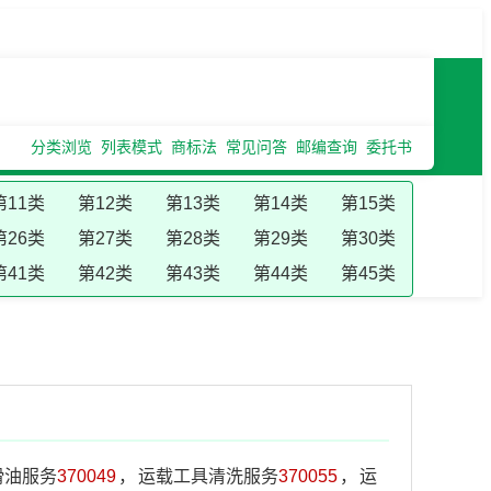
分类浏览
列表模式
商标法
常见问答
邮编查询
委托书
第11类
第12类
第13类
第14类
第15类
第26类
第27类
第28类
第29类
第30类
第41类
第42类
第43类
第44类
第45类
滑油服务
370049
，
运载工具清洗服务
370055
，
运