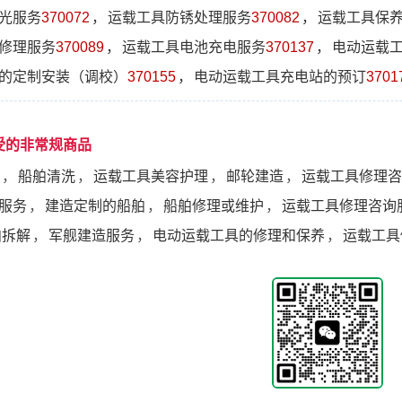
光服务
370072
，
运载工具防锈处理服务
370082
，
运载工具保
修理服务
370089
，
运载工具电池充电服务
370137
，
电动运载
的定制安装（调校）
370155
，
电动运载工具充电站的预订
3701
受的非常规商品
，
船舶清洗
，
运载工具美容护理
，
邮轮建造
，
运载工具修理咨
服务
，
建造定制的船舶
，
船舶修理或维护
，
运载工具修理咨询
舶拆解
，
军舰建造服务
，
电动运载工具的修理和保养
，
运载工具