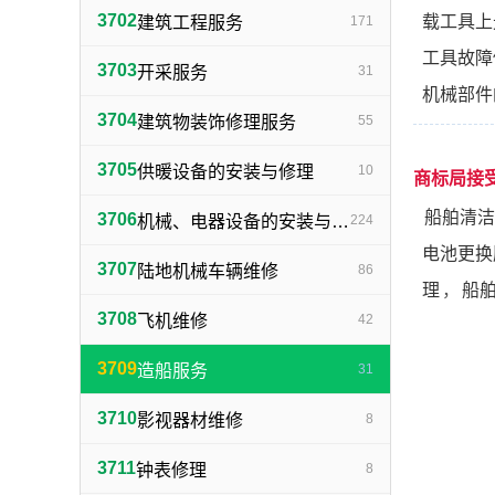
3702
载工具上
建筑工程服务
171
工具故障
3703
开采服务
31
机械部件
3704
建筑物装饰修理服务
55
3705
供暖设备的安装与修理
10
商标局接
船舶清洁
3706
机械、电器设备的安装与修理
224
电池更换
3707
陆地机械车辆维修
86
理
，
船
3708
飞机维修
42
3709
造船服务
31
3710
影视器材维修
8
3711
钟表修理
8