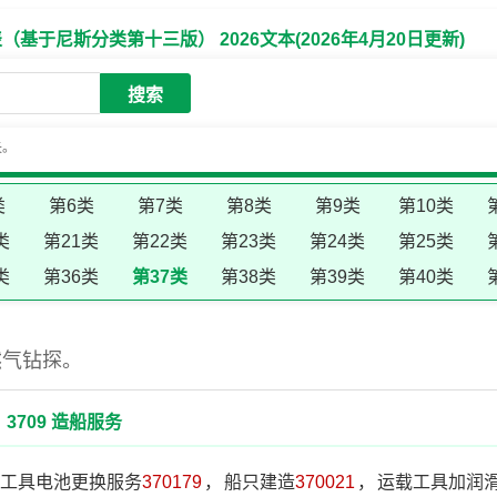
于尼斯分类第十三版） 2026文本(2026年4月20日更新)
搜索
失。
类
第6类
第7类
第8类
第9类
第10类
类
第21类
第22类
第23类
第24类
第25类
类
第36类
第37类
第38类
第39类
第40类
然气钻探。
3709 造船服务
工具电池更换服务
370179
，
船只建造
370021
，
运载工具加润