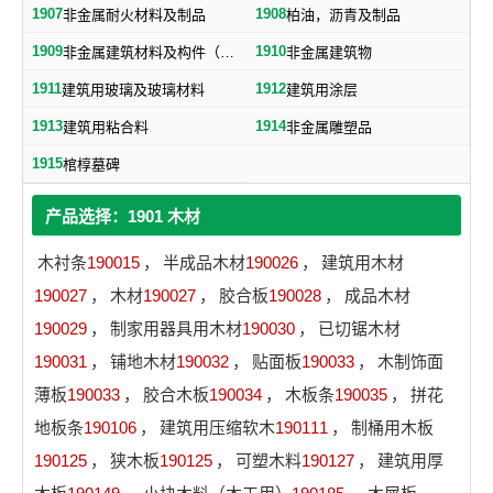
1907
1908
非金属耐火材料及制品
柏油，沥青及制品
1909
1910
非金属建筑材料及构件（不包括水泥预制构件）
非金属建筑物
1911
1912
建筑用玻璃及玻璃材料
建筑用涂层
1913
1914
建筑用粘合料
非金属雕塑品
1915
棺椁墓碑
产品选择：1901 木材
木衬条
190015
，
半成品木材
190026
，
建筑用木材
190027
，
木材
190027
，
胶合板
190028
，
成品木材
190029
，
制家用器具用木材
190030
，
已切锯木材
190031
，
铺地木材
190032
，
贴面板
190033
，
木制饰面
薄板
190033
，
胶合木板
190034
，
木板条
190035
，
拼花
地板条
190106
，
建筑用压缩软木
190111
，
制桶用木板
190125
，
狭木板
190125
，
可塑木料
190127
，
建筑用厚