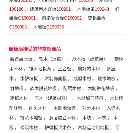
木板
190149
，
小块木料（木工用）
190185
，
木屑板
190186
，
建筑用木浆板
190201
，
木地板条
190248
，
纤
维板
C190001
，
树脂复合板
C190002
，
镁铝曲板
C190003
，
木地板
C190035
商标局接受的非常规商品
胶合层压板
，
软木（压缩）
，
厚木板（建筑用）
，
制模
用木材
，
镶木地板条
，
三合板
，
劈好的木材
，
多层
木
，
木护墙板
，
木制饰面板
，
成型木材
，
硬木地板
，
竹地板
，
软木拼花地板
，
防腐木材
，
木制拼花地板
，
粗锯木材
，
原木（建筑材料）
，
木材加工坯料
，
木材切
削坯料
，
耐火木材
，
木制地板砖
，
对分木材
，
人造木
材
，
拼花木地板
，
多层胶合木料
，
木块
，
木椽
，
木
板
，
建筑木材
，
护壁板顶木条
，
木制运动用地板
，
矿