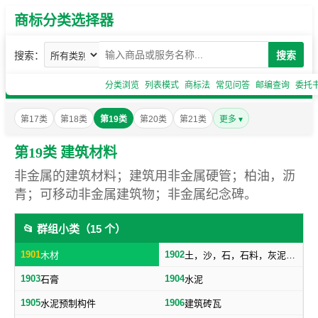
商标分类选择器
搜索：
搜索
分类浏览
列表模式
商标法
常见问答
邮编查询
委托
第17类
第18类
第19类
第20类
第21类
更多 ▾
第19类 建筑材料
非金属的建筑材料；建筑用非金属硬管；柏油，沥
青；可移动非金属建筑物；非金属纪念碑。
📂 群组小类（15 个）
1901
1902
木材
土，沙，石，石料，灰泥，炉渣等建筑用料
1903
1904
石膏
水泥
1905
1906
水泥预制构件
建筑砖瓦