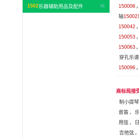
1502
150006
乐器辅助用品及配件
81
轴
15002
150042
150053
150063
穿孔乐谱
150096
商标局接
制小提琴
音笛
，
用弦
，
吉他弦