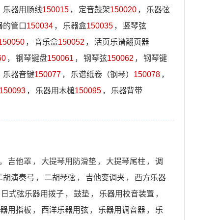
，
乐器用肠线
150015
，
定音鼓架
150020
，
乐器弦
器的管口
150034
，
乐器盒
150035
，
竖琴弦
150050
，
音乐盒
150052
，
活页乐谱翻页器
60
，
钢琴键盘
150061
，
钢琴弦
150062
，
钢琴键
，
乐器音键
150077
，
乐谱纸卷（钢琴）
150078
，
150093
，
乐器用木槌
150095
，
乐器背带
，
吉他罩
，
大提琴用防滑垫
，
大提琴尾柱
，
调
二胡演奏弓
，
二胡琴弦
，
吉他变调夹
，
西方乐器
日式弦乐器用拨子
，
鼓垫
，
乐器用校音装置
，
器用指板
，
西洋乐器用弦
，
乐器用调音器
，
乐