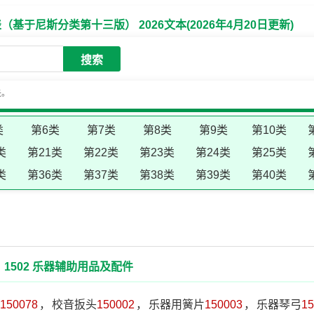
于尼斯分类第十三版） 2026文本(2026年4月20日更新)
搜索
失。
类
第6类
第7类
第8类
第9类
第10类
类
第21类
第22类
第23类
第24类
第25类
类
第36类
第37类
第38类
第39类
第40类
1502 乐器辅助用品及配件
150078
，
校音扳头
150002
，
乐器用簧片
150003
，
乐器琴弓
15