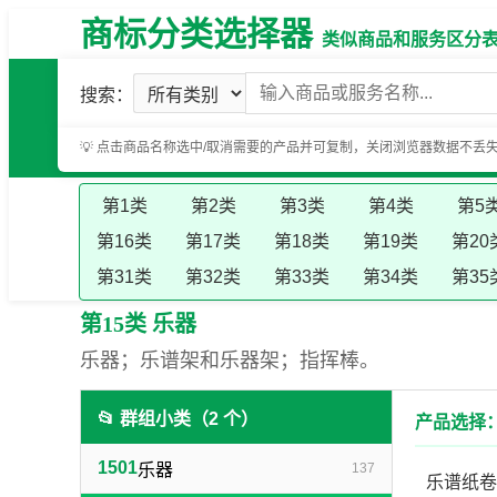
商标分类选择器
类似商品和服务区分表（基
搜索：
💡 点击商品名称选中/取消需要的产品并可复制，关闭浏览器数据不丢
第1类
第2类
第3类
第4类
第5
第16类
第17类
第18类
第19类
第20
第31类
第32类
第33类
第34类
第35
第15类 乐器
乐器；乐谱架和乐器架；指挥棒。
📂 群组小类（2 个）
产品选择：
1501
乐器
137
乐谱纸卷