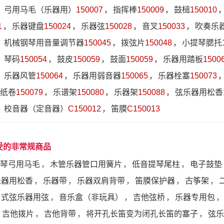
，
弓用马毛（乐器用）
150007
，
指挥棒
150009
，
鼓槌
150010
1
，
乐器键盘
150024
，
乐器弦
150028
，
音叉
150033
，
吹奏乐
，
机械钢琴用音量调节器
150045
，
拨弦片
150048
，
小提琴腮托
，
琴码
150054
，
鼓皮
150059
，
鼓面
150059
，
乐器用踏板
1500
，
乐器风管
150064
，
乐器用弱音器
150065
，
乐器栓塞
150073
纸卷
150079
，
乐谱架
150080
，
乐器架
150088
，
弦乐器用松香
，
校音器（定音器）
C150012
，
笛膜
C150013
受的非常规商品
琴弓用马毛
，
木管乐器管口用簧片
，
低音提琴尾柱
，
电子鼓垫
乐器用松香
，
乐器带
，
乐器双肩背带
，
笛膜保护器
，
古筝架
，
日式弦乐器用弦
，
音乐盒（非玩具）
，
吉他弦桥
，
乐器专用包
，
，
吉他拨片
，
吉他背带
，
将开孔长笛变为闭孔长笛的塞子
，
弦乐