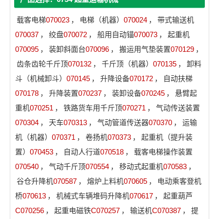
载客电梯
070023
，
电梯（机器）
070024
，
带式输送机
070037
，
绞盘
070072
，
船用自动锚
070073
，
起重机
070095
，
装卸斜面台
070096
，
搬运用气垫装置
070129
，
齿条齿轮千斤顶
070132
，
千斤顶（机器）
070135
，
卸料
斗（机械卸斗）
070145
，
升降设备
070172
，
自动扶梯
070178
，
升降装置
070237
，
装卸设备
070245
，
悬臂起
重机
070251
，
铁路货车用千斤顶
070271
，
气动传送装置
070304
，
天车
070313
，
气动管道传送器
070370
，
运输
机（机器）
070371
，
卷扬机
070373
，
起重机（提升装
置）
070453
，
自动人行道
070518
，
载客电梯操作装置
070540
，
气动千斤顶
070554
，
移动式起重机
070583
，
谷仓升降机
070587
，
熔炉上料机
070605
，
电动乘客登机
桥
070613
，
机械式车辆堆码升降机
070617
，
起重葫芦
C070256
，
起重电磁铁
C070257
，
输送机
C070387
，
提