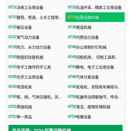
0731
0732
冶炼工业用设备
石油开采、精炼工业用设备
0733
0734
建筑、铁道、土木工程用机械
起重运输机械
0735
0736
锻压设备
铸造机械
0737
0738
蒸气动力设备
内燃动力设备
0739
0740
风力、水力动力设备
办公用制针钉机械
0741
0742
制钮扣拉链机械
切削机床， 切削工具和其他金属加工机械
0743
0744
非手工操作的手工具
静电、电子工业用设备
0745
0746
光学工业用设备
气体分离设备
0747
0748
喷漆机具
发电机、非陆地车辆用马达和引擎及其零部件
0749
0750
泵，阀，气体压缩机，风机，，液压元件，气动元件
机器传动用联轴节，传动带及其他机器零部件
0751
0752
焊接机械
清洁、废物处理机械
0753
0754
单一商品
电镀设备
产品选择：0734 起重运输机械