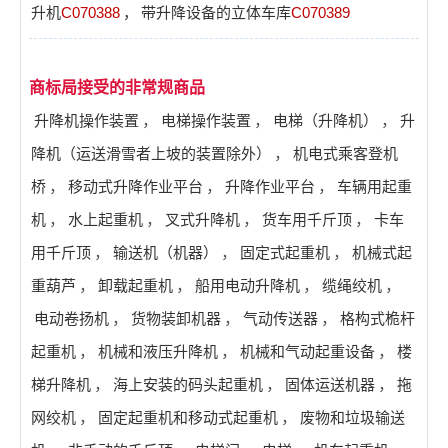
升机
C070388
，
带升降设备的立体车库
C070389
商标局接受的非常规商品
升降机操作装置
，
电梯操作装置
，
电梯（升降机）
，
升
降机（运送滑雪者上坡的装置除外）
，
机电式乘客登机
桥
，
移动式升降作业平台
，
升降作业平台
，
车辆用起重
机
，
水上起重机
，
叉式升降机
，
货车用千斤顶
，
卡车
用千斤顶
，
输送机（机器）
，
固定式起重机
，
机械式起
重葫芦
，
卸载起重机
，
船用电动升降机
，
缆绳绞机
，
电动卷扬机
，
货物装卸机器
，
气动传送器
，
格构式桅杆
起重机
，
机械和液压升降机
，
机械和气动起重设备
，
楼
梯升降机
，
海上安装的码头起重机
，
固体运送机器
，
拖
网绞机
，
固定起重机和移动式起重机
，
废物和垃圾输送