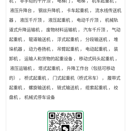
机
，
非手动的千斤顶
，
电梯门
，
电梯
，
机车起重机
，
液压升降台
，
钢丝升降机
，
卡车起重机
，
流水线传送机
器
，
液压千斤顶
，
液压起重机
，
电动千斤顶
，
机械轨
道式升降运输机
，
废物材料运输机
，
汽车千斤顶
，
气动
起重机
，
辊道输送机
，
浮式起重机
，
分段输送机
，
堆
垛机器
，
动力卷扬机
，
吊臂起重机
，
电动起重机
，
装
卸机
，
运输人和货物的起重设备
，
移动式码头起重机
，
液压运输机
，
塔式起重机
，
升降工作台（包括可移动
的）
，
桥式起重机
，
门式起重机（桥式吊车）
，
履带式
起重机
，
螺旋输送机
，
链式输送机
，
缆索起重机
，
绞
盘机
，
机械式停车设备