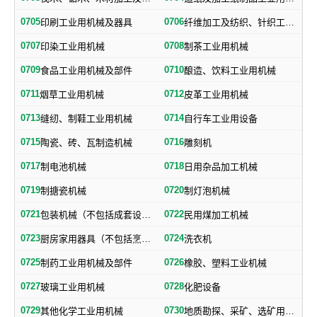
0705
0706
印刷工业用机械及器具
纤维加工及纺织、针织工业用机械及部件
0707
0708
印染工业用机械
制茶工业用机械
0709
0710
食品工业用机械及部件
酿造、饮料工业用机械
0711
0712
烟草工业用机械
皮革工业用机械
0713
0714
缝纫、制鞋工业用机械
自行车工业用设备
0715
0716
陶瓷、砖、瓦制造机械
雕刻机
0717
0718
制电池机械
日用杂品加工机械
0719
0720
制搪瓷机械
制灯泡机械
0721
0722
包装机械（不包括成套设备专用包装机械）
民用煤加工机械
0723
0724
厨房家用器具（不包括烹调、电气加热设备及厨房手工具）
洗衣机
0725
0726
制药工业用机械及部件
橡胶、塑料工业机械
0727
0728
玻璃工业用机械
化肥设备
0729
0730
其他化学工业用机械
地质勘探、采矿、选矿用机械