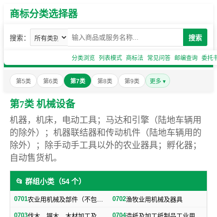
商标分类选择器
搜索：
搜索
分类浏览
列表模式
商标法
常见问答
邮编查询
委托
第5类
第6类
第7类
第8类
第9类
更多 ▾
第7类 机械设备
机器，机床，电动工具；马达和引擎（陆地车辆用
的除外）；机器联结器和传动机件（陆地车辆用的
除外）；除手动手工具以外的农业器具；孵化器；
自动售货机。
📂 群组小类（54 个）
0701
0702
农业用机械及部件（不包括小农具）
渔牧业用机械及器具
0703
0704
伐木、锯木、木材加工及火柴生产用机械及器具
造纸及加工纸制品工业用机械及器具