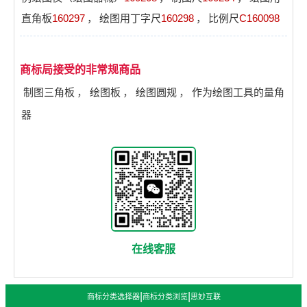
直角板
160297
，
绘图用丁字尺
160298
，
比例尺
C160098
商标局接受的非常规商品
制图三角板
，
绘图板
，
绘图圆规
，
作为绘图工具的量角
器
在线客服
|
|
商标分类选择器
商标分类浏览
思妙互联