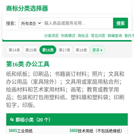
商标分类选择器
搜索：
搜索
分类浏览
列表模式
商标法
常见问答
邮编查询
委托
第14类
第15类
第16类
第17类
第18类
更多 ▾
第16类 办公工具
纸和纸板；印刷品；书籍装订材料；照片；文具和
办公用品（家具除外）；文具用或家庭用粘合剂；
绘画材料和艺术家用材料；画笔；教育或教学用
品；包装和打包用塑料纸、塑料膜和塑料袋；印刷
铅字，印版。
📂 群组小类（20 个）
1601
1602
工业用纸
技术用纸（不包括绝缘纸）