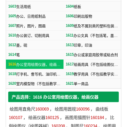
1603
1604
生活用纸
纸板
1605
1606
办公、日用纸制品
印刷出版物
1607
1609
照片，图片，图画
纸及不属别类的塑料包装物品
1610
1611
办公装订、切削用具
办公文具（不包括笔，墨，印，胶水）
1612
1613
墨，砚
印章，印油
1614
1615
笔
办公或家庭用胶带或粘合剂
1616
1617
办公室用绘图仪器，绘画仪器
绘画用具（不包括绘图仪器，笔）
1618
1619
打字机、誊写机、油印机及其附件（包括印刷铅字、印版）
教学用具（不包括教学实验用仪器）
1620
1621
室内模型物（不包括教学用模型标本）
单一商品
产品选择：1616 办公室用绘图仪器，绘画仪器
绘图用直角尺
160069
，
绘图用圆规
160096
，
曲线板
160107
，
绘画仪器
160125
，
画图用描图针
160184
，
比
例绘图仪（绘图器械）
160208
，
制图尺
160234
，
绘图用