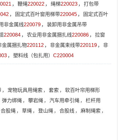
0021
，
鞭绳
220022
，
绳梯
220023
，
打包带
0042
，
固定式百叶窗用梯带
220045
，
固定式百叶
用非金属线
220079
，
装卸用非金属吊带
缆
220084
，
农业用非金属捆扎线
220086
，
拉窗
非金属捆扎物
220112
，
非金属束线带
220119
，
非
003
，
塑料线（包扎用）
C220004
带
，
宠物玩具用绳索
，
套索
，
软百叶帘用梯形
，
弹力绑绳
，
攀岩绳
，
汽车用牵引绳
，
栏杆用
合股绳
，
草绳
，
登山绳
，
合股线
，
麻制绳索
，