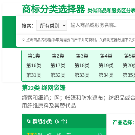
商标分类选择器
类似商品和服务区分表（基
搜索：
💡 点击商品名称选中/取消需要的产品并可复制，关闭浏览器数据不丢
第1类
第2类
第3类
第4类
第5
第16类
第17类
第18类
第19类
第20
第31类
第32类
第33类
第34类
第35
第22类 绳网袋篷
绳索和细绳；网；帐篷和防水遮布；纺织品或
用纤维原料及其替代品
📂 群组小类（5 个）
产品选择：
2201