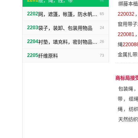
缆，绳，线，带
62
绑藤本植
2202
220032
网，遮篷，帐篷，防水帆布，帆
65
窗用带子
2203
袋子，装卸、包装用物品
24
220081
2204
衬垫，填充料，密封物品（不包括橡胶、塑料制品）
26
绳
22008
金属扎带
2205
纤维原料
73
商标局接
包装绳
带
，
缆
绳
，
纺
天然纺织