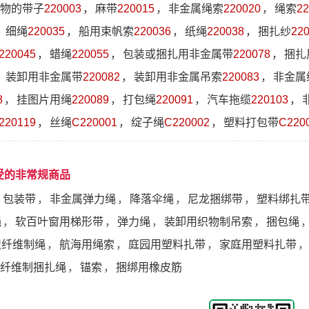
物的带子
220003
，
麻带
220015
，
非金属绳索
220020
，
绳索
22
，
细绳
220035
，
船用束帆索
220036
，
纸绳
220038
，
捆扎纱
22
220045
，
蜡绳
220055
，
包装或捆扎用非金属带
220078
，
捆扎
，
装卸用非金属带
220082
，
装卸用非金属吊索
220083
，
非金属
8
，
挂图片用绳
220089
，
打包绳
220091
，
汽车拖缆
220103
，
220119
，
丝绳
C220001
，
绽子绳
C220002
，
塑料打包带
C220
受的非常规商品
，
包装带
，
非金属弹力绳
，
降落伞绳
，
尼龙捆绑带
，
塑料绑扎
绳
，
软百叶窗用梯形带
，
弹力绳
，
装卸用织物制吊索
，
捆包绳
织纤维制绳
，
航海用绳索
，
庭园用塑料扎带
，
家庭用塑料扎带
，
纤维制捆扎绳
，
锚索
，
捆绑用橡皮筋