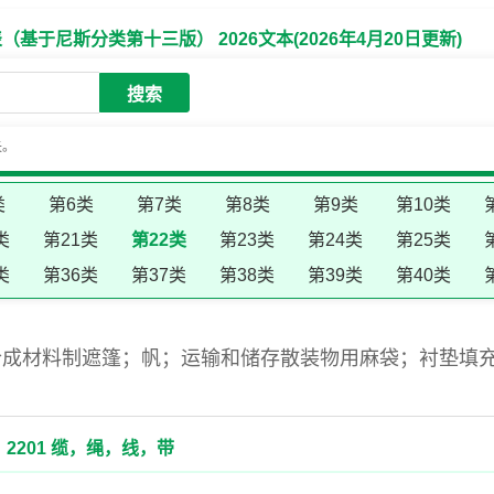
于尼斯分类第十三版） 2026文本(2026年4月20日更新)
搜索
失。
类
第6类
第7类
第8类
第9类
第10类
类
第21类
第22类
第23类
第24类
第25类
类
第36类
第37类
第38类
第39类
第40类
合成材料制遮篷；帆；运输和储存散装物用麻袋；衬垫填
2201 缆，绳，线，带