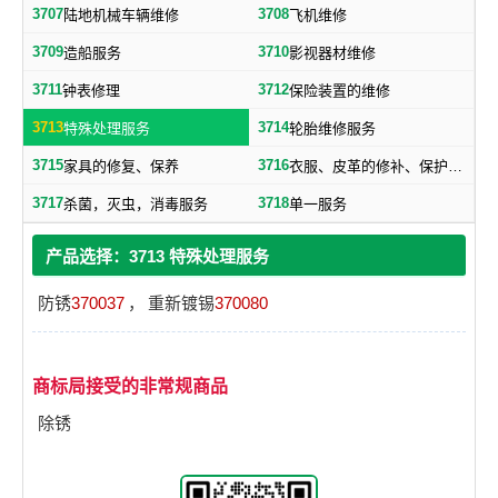
3707
3708
陆地机械车辆维修
飞机维修
3709
3710
造船服务
影视器材维修
3711
3712
钟表修理
保险装置的维修
3713
3714
特殊处理服务
轮胎维修服务
3715
3716
家具的修复、保养
衣服、皮革的修补、保护、洗涤服务
3717
3718
杀菌，灭虫，消毒服务
单一服务
产品选择：3713 特殊处理服务
防锈
370037
，
重新镀锡
370080
商标局接受的非常规商品
除锈