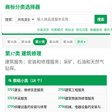
商标分类选择器
搜索：
搜索
分类浏览
列表模式
商标法
常见问答
邮编查询
委托
第35类
第36类
第37类
第38类
第39类
更多 ▾
第37类 建筑修理
建筑服务；安装和修理服务；采矿，石油和天然气
钻探。
📂 群组小类（18 个）
3701
3702
建设、维修信息服务
建筑工程服务
3703
3704
开采服务
建筑物装饰修理服务
3705
3706
供暖设备的安装与修理
机械、电器设备的安装与修理