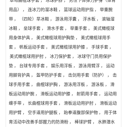
草地曲棍球手套
，
冰球护脖
，
男性下体弹力护身（体育
用品）
，
连冰刀的溜冰鞋
，
篮球运动用护指
，
举重腕
带
，
（四轮）旱冰鞋
，
游泳用浮囊
，
浮水板
，
滚轴溜
冰鞋
，
垒球手套
，
滑水手套
，
举重手套
，
美式橄榄球
用身体护具
，
美式橄榄球用护胸垫
，
美式橄榄球用手
套
，
帆板运动手套
，
美式橄榄球用护膝
，
手球手套
，
美式橄榄球用护肘
，
冰刀保护套
，
冰球守门员用保护
垫
，
台球专用手套
，
娱乐用浮板
，
游泳用臂浮
，
运动
用脚背护具
，
盔甲防护手套
，
击剑用手套（防护）
，
击
球手用手套
，
曲棍球护胸
，
游泳用浮板
，
游泳板
，
滑
板运动用护腕
，
滑板运动用护膝
，
射箭用手套
，
运动用
缠手带
，
长曲棍球用手套
，
滑板运动用护肘
，
滑板运动
用护臂
，
空手道用护腿板
，
跆拳道腹部保护物
，
用于体
育活动中改善手部握力的防滑粉
，
棒球护臂
，
水肺潜水