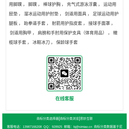
用脚蹼
，
脚蹼
，
棒球护胸
，
充气式游泳浮囊
，
运动用
胫垫
，
溜冰运动用护肘垫
，
剑道用面具
，
足球运动用护
腿板
，
跆拳道手套
，
射箭用护指皮套
，
接球手面罩
，
剑道用胸甲
，
肩膀和手肘用保护支具（体育用品）
，
橄
榄球手套
，
冰鞋冰刀
，
保龄球手套
在线客服
|
|
商标分类选择器
商标分类浏览
思妙互联
客服电话：13987166208 QQ：928925 邮箱：bj@simiao.cn 商标分类数据基于尼