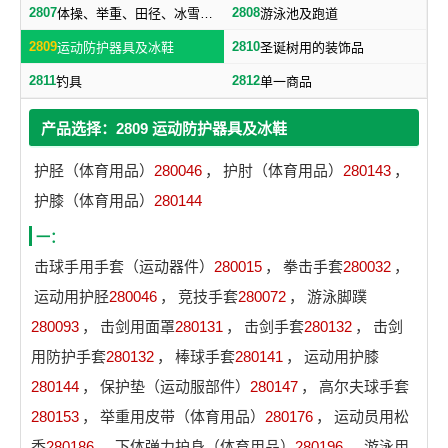
2807
2808
体操、举重、田径、冰雪及属于本类的其他运动器材
游泳池及跑道
2809
2810
运动防护器具及冰鞋
圣诞树用的装饰品
2811
2812
钓具
单一商品
产品选择：2809 运动防护器具及冰鞋
护胫（体育用品）
280046
，
护肘（体育用品）
280143
，
护膝（体育用品）
280144
一：
击球手用手套（运动器件）
280015
，
拳击手套
280032
，
运动用护胫
280046
，
竞技手套
280072
，
游泳脚蹼
280093
，
击剑用面罩
280131
，
击剑手套
280132
，
击剑
用防护手套
280132
，
棒球手套
280141
，
运动用护膝
280144
，
保护垫（运动服部件）
280147
，
高尔夫球手套
280153
，
举重用皮带（体育用品）
280176
，
运动员用松
香
280186
，
下体弹力护身（体育用品）
280196
，
游泳用