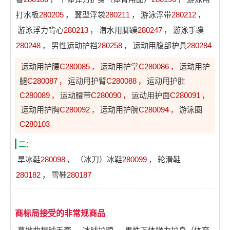
打水板
280205
，
翼型浮袋
280211
，
游泳浮带
280212
，
游泳浮力背心
280213
，
潜水用脚蹼
280247
，
游泳手蹼
280248
，
男性运动护裆
280258
，
运动用腹部护具
280284
运动用护腰
C280085
运动用护掌
C280086
运动用护
，
，
腿
C280087
运动用护臂
C280088
运动用护肚
，
，
C280089
运动腰带
C280090
运动用护面
C280091
，
，
，
运动用护胸
C280092
运动用护腕
C280094
游泳圈
，
，
C280103
二：
旱冰鞋
280098
，
（冰刀）冰鞋
280099
，
轮滑鞋
280182
，
雪鞋
280187
商标局接受的非常规商品