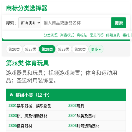
商标分类选择器
搜索：
搜索
分类浏览
列表模式
商标法
常见问答
邮编查询
委托
第26类
第27类
第28类
第29类
第30类
更多 ▾
第28类 体育玩具
游戏器具和玩具；视频游戏装置；体育和运动用
品；圣诞树用装饰品。
📂 群组小类（12 个）
2801
2802
娱乐器械，娱乐物品
玩具
2803
2804
棋，牌及辅助器材
球类及器材
2805
2806
健身器材
射箭运动器材