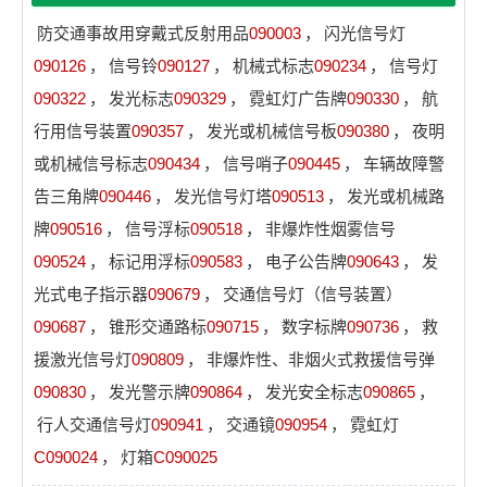
防交通事故用穿戴式反射用品
090003
，
闪光信号灯
090126
，
信号铃
090127
，
机械式标志
090234
，
信号灯
090322
，
发光标志
090329
，
霓虹灯广告牌
090330
，
航
行用信号装置
090357
，
发光或机械信号板
090380
，
夜明
或机械信号标志
090434
，
信号哨子
090445
，
车辆故障警
告三角牌
090446
，
发光信号灯塔
090513
，
发光或机械路
牌
090516
，
信号浮标
090518
，
非爆炸性烟雾信号
090524
，
标记用浮标
090583
，
电子公告牌
090643
，
发
光式电子指示器
090679
，
交通信号灯（信号装置）
090687
，
锥形交通路标
090715
，
数字标牌
090736
，
救
援激光信号灯
090809
，
非爆炸性、非烟火式救援信号弹
090830
，
发光警示牌
090864
，
发光安全标志
090865
，
行人交通信号灯
090941
，
交通镜
090954
，
霓虹灯
C090024
，
灯箱
C090025