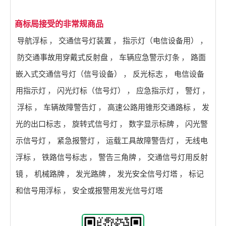
商标局接受的非常规商品
导航浮标
，
交通信号灯装置
，
指示灯（电信设备用）
，
防交通事故用穿戴式反射盘
，
车辆应急警示灯条
，
路面
嵌入式交通信号灯（信号设备）
，
反光标志
，
电信设备
用指示灯
，
闪光灯标（信号灯）
，
应急指示灯
，
警灯
，
浮标
，
车辆故障警告灯
，
高速公路用锥形交通路标
，
发
光的出口标志
，
旋转式信号灯
，
数字显示标牌
，
闪光警
示信号灯
，
紧急报警灯
，
运载工具故障警告灯
，
无线电
浮标
，
铁路信号标志
，
警告三角牌
，
交通信号灯用反射
镜
，
机械路牌
，
发光路牌
，
发光安全信号灯塔
，
标记
和信号用浮标
，
安全或报警用发光信号灯塔