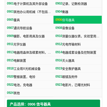
0901
0902
电子计算机及其外部设备
记录、记数检测器
0903
0904
其他办公用机械（不包括打字机、誉写机、油印机）
衡器
0905
0906
量具
信号器具
0907
0908
通讯导航设备
音像设备
0909
0910
摄影、电影用具及仪器
测量仪器仪表，实验室用器具，电测量仪器，科学仪器
0911
0912
光学仪器
光电传输材料
0913
0914
电器用晶体及碳素材料，电子、电气通用元件
电器成套设备及控制装置
0915
0916
电解装置
灭火器具
0918
0919
工业用X光机械设备
安全救护器具
0920
0921
警报装置，电铃
眼镜及附件
0922
0923
电池，充电器
电影片，已曝光材料
0924
其他
产品选择：0906 信号器具