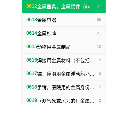
0612
金属器具，金属硬件（非机器零件）
37
0613
金属容器
90
0614
金属标牌
21
0615
动物用金属制品
12
0616
焊接用金属材料（不包括塑料焊丝）
15
0617
锚，停船用金属浮动船坞，金属下锚桩
5
0618
手铐，医院用的金属身份证明手镯
2
0619
（测气象或风力的）金属浆叶，金属风标
2
0620
金属植物保护器
4
0621
捕野兽陷阱
2