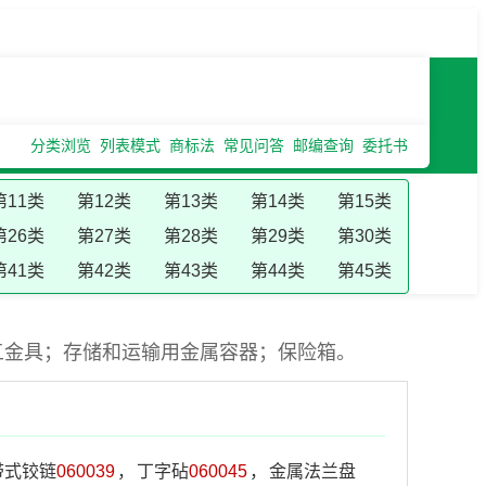
分类浏览
列表模式
商标法
常见问答
邮编查询
委托书
第11类
第12类
第13类
第14类
第15类
第26类
第27类
第28类
第29类
第30类
第41类
第42类
第43类
第44类
第45类
五金具；存储和运输用金属容器；保险箱。
带式铰链
060039
，
丁字砧
060045
，
金属法兰盘