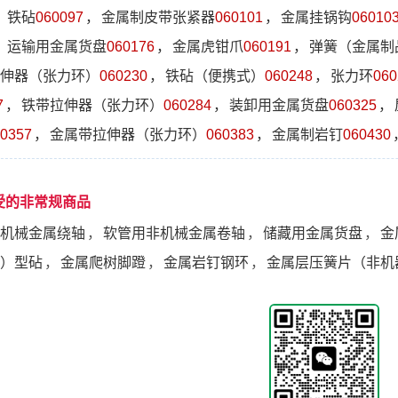
，
铁砧
060097
，
金属制皮带张紧器
060101
，
金属挂锅钩
06010
，
运输用金属货盘
060176
，
金属虎钳爪
060191
，
弹簧（金属制
伸器（张力环）
060230
，
铁砧（便携式）
060248
，
张力环
060
7
，
铁带拉伸器（张力环）
060284
，
装卸用金属货盘
060325
，
0357
，
金属带拉伸器（张力环）
060383
，
金属制岩钉
060430
受的非常规商品
机械金属绕轴
，
软管用非机械金属卷轴
，
储藏用金属货盘
，
金
）型砧
，
金属爬树脚蹬
，
金属岩钉钢环
，
金属层压簧片（非机