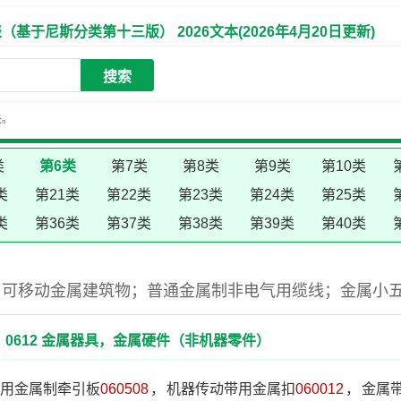
于尼斯分类第十三版） 2026文本(2026年4月20日更新)
搜索
失。
类
第6类
第7类
第8类
第9类
第10类
类
第21类
第22类
第23类
第24类
第25类
类
第36类
第37类
第38类
第39类
第40类
；可移动金属建筑物；普通金属制非电气用缆线；金属小
0612 金属器具，金属硬件（非机器零件）
用金属制牵引板
060508
，
机器传动带用金属扣
060012
，
金属