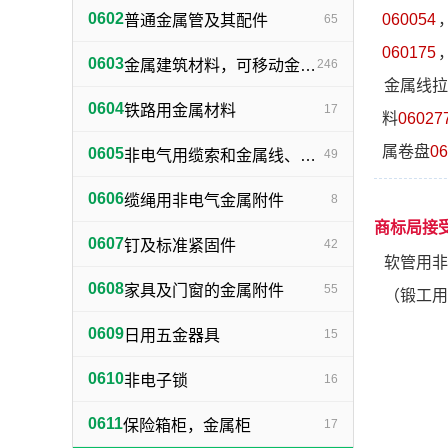
0602
060054
普通金属管及其配件
65
060175
0603
金属建筑材料，可移动金属建筑物（不包括建筑小五金）
246
金属线拉
0604
铁路用金属材料
17
料
06027
属卷盘
06
0605
非电气用缆索和金属线、网、带
49
0606
缆绳用非电气金属附件
8
商标局接
0607
钉及标准紧固件
42
软管用非
0608
家具及门窗的金属附件
55
（锻工用
0609
日用五金器具
15
0610
非电子锁
16
0611
保险箱柜，金属柜
17