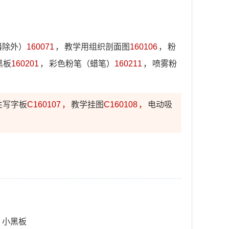
器除外）
160071
，
教学用组织剖面图
160106
，
粉
黑板
160201
，
彩色粉笔（蜡笔）
160211
，
喷雾粉
性写字板
C160107
，
教学挂图
C160108
，
电动吸
，
小黑板