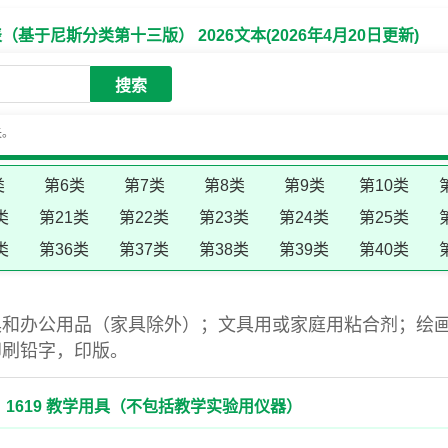
于尼斯分类第十三版） 2026文本(2026年4月20日更新)
搜索
失。
类
第6类
第7类
第8类
第9类
第10类
类
第21类
第22类
第23类
第24类
第25类
类
第36类
第37类
第38类
第39类
第40类
具和办公用品（家具除外）；文具用或家庭用粘合剂；绘
印刷铅字，印版。
1619 教学用具（不包括教学实验用仪器）