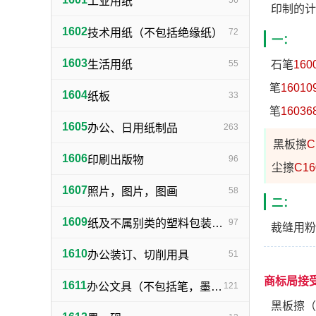
工业用纸
56
印制的计
1602
技术用纸（不包括绝缘纸）
72
一：
1603
生活用纸
55
石笔
160
笔
16010
1604
纸板
33
笔
16036
1605
办公、日用纸制品
263
黑板擦
C
1606
印刷出版物
96
尘擦
C16
1607
照片，图片，图画
58
二：
1609
纸及不属别类的塑料包装物品
97
裁缝用粉
1610
办公装订、切削用具
51
商标局接
1611
办公文具（不包括笔，墨，印，胶水）
121
黑板擦（