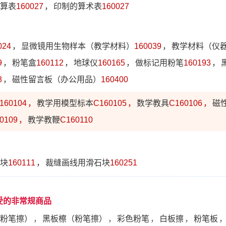
算表
160027
，
印制的算术表
160027
024
，
显微镜用生物样本（教学材料）
160039
，
教学材料（仪
9
，
粉笔盒
160112
，
地球仪
160165
，
做标记用粉笔
160193
，
8
，
磁性留言板（办公用品）
160400
160104
，
教学用模型标本
C160105
，
数学教具
C160106
，
磁
0109
，
教学教鞭
C160110
块
160111
，
裁缝画线用滑石块
160251
受的非常规商品
粉笔擦）
，
黑板檫（粉笔擦）
，
彩色粉笔
，
白板擦
，
粉笔板