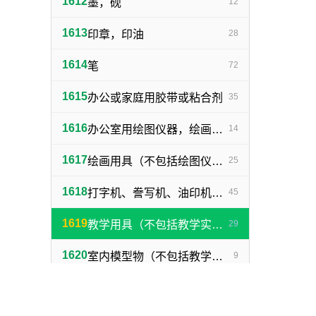
1612
墨，砚
12
1613
印章，印油
28
1614
笔
72
1615
办公或家庭用胶带或粘合剂
35
1616
办公室用绘图仪器，绘画仪器
14
1617
绘画用具（不包括绘图仪器，笔）
25
1618
打字机、誊写机、油印机及其附件（包括印刷铅字、印版）
45
1619
教学用具（不包括教学实验用仪器）
29
1620
室内模型物（不包括教学用模型标本）
9
1621
单一商品
2