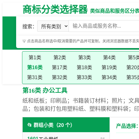
商标分类选择器
类似商品和服务区分表（基
搜索：
💡 点击商品名称选中/取消需要的产品并可复制，关闭浏览器数据不丢
第1类
第2类
第3类
第4类
第5
第16类
第17类
第18类
第19类
第20
第31类
第32类
第33类
第34类
第35
第16类 办公工具
纸和纸板；印刷品；书籍装订材料；照片；文
品；包装和打包用塑料纸、塑料膜和塑料袋；
📂 群组小类（20 个）
产品选择：
1601