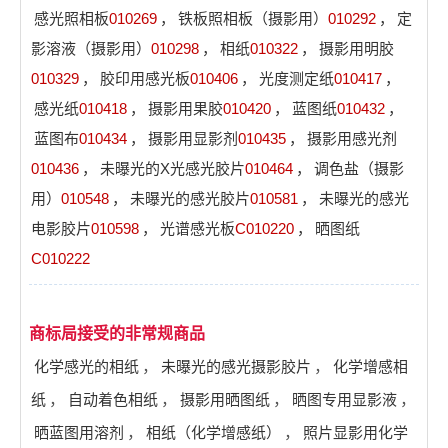
感光照相板
010269
，
铁板照相板（摄影用）
010292
，
定
影溶液（摄影用）
010298
，
相纸
010322
，
摄影用明胶
010329
，
胶印用感光板
010406
，
光度测定纸
010417
，
感光纸
010418
，
摄影用果胶
010420
，
蓝图纸
010432
，
蓝图布
010434
，
摄影用显影剂
010435
，
摄影用感光剂
010436
，
未曝光的X光感光胶片
010464
，
调色盐（摄影
用）
010548
，
未曝光的感光胶片
010581
，
未曝光的感光
电影胶片
010598
，
光谱感光板
C010220
，
晒图纸
C010222
商标局接受的非常规商品
化学感光的相纸
，
未曝光的感光摄影胶片
，
化学增感相
纸
，
自动着色相纸
，
摄影用晒图纸
，
晒图专用显影液
，
晒蓝图用溶剂
，
相纸（化学增感纸）
，
照片显影用化学