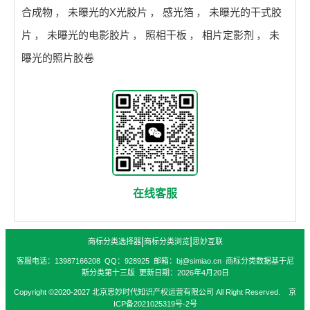
合成物
，
未曝光的X光胶片
，
感光箔
，
未曝光的干式胶
片
，
未曝光的电影胶片
，
照相干板
，
相片定影剂
，
未
曝光的照片胶卷
在线客服
|
|
商标分类选择器
商标分类浏览
思妙互联
客服电话：13987166208 QQ：928925 邮箱：bj@simiao.cn 商标分类数据基于尼
斯分类第十三版 更新日期：2026年4月20日
Copyright ©2020-2027 北京思妙时代知识产权运营有限公司 All Right Reserved. 京
ICP备2021025319号-2号