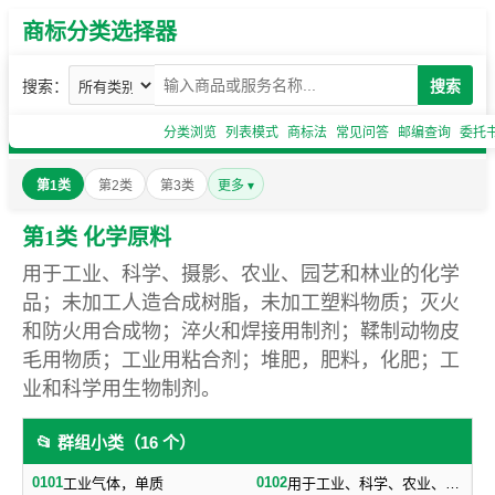
商标分类选择器
搜索：
搜索
分类浏览
列表模式
商标法
常见问答
邮编查询
委托
第1类
第2类
第3类
更多 ▾
第1类 化学原料
用于工业、科学、摄影、农业、园艺和林业的化学
品；未加工人造合成树脂，未加工塑料物质；灭火
和防火用合成物；淬火和焊接用制剂；鞣制动物皮
毛用物质；工业用粘合剂；堆肥，肥料，化肥；工
业和科学用生物制剂。
📂 群组小类（16 个）
0101
0102
工业气体，单质
用于工业、科学、农业、园艺、林业的工业化工原料