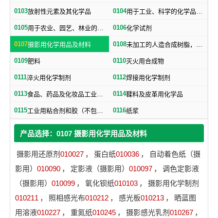
0103
0104
放射性元素及其化学品
用于工业、科学的化学品、化学制剂，不属于其他类别的产品用的化学制品
0105
0106
用于农业、园艺、林业的化学品、化学制剂
化学试剂
0107
0108
摄影用化学用品及材料
未加工的人造合成树脂，未加工塑料物质（不包括未加工的天然树脂）
0109
0110
肥料
灭火用合成物
0111
0112
淬火用化学制剂
焊接用化学制剂
0113
0114
食品、药品及化妆品工业用化学品（不包括食品用防腐盐）
鞣料及皮革用化学品
0115
0116
工业用粘合剂和胶（不包括纸用粘合剂）
纸浆
产品选择：0107 摄影用化学用品及材料
摄影用还原剂
010027
，
蛋白纸
010036
，
自动着色纸（摄
影用）
010090
，
定影液（摄影用）
010097
，
调色定影液
（摄影用）
010099
，
氧化钡纸
010103
，
摄影用化学制剂
010211
，
照相感光布
010212
，
感光板
010213
，
晒蓝图
用溶液
010227
，
重氮纸
010245
，
摄影感光乳剂
010267
，