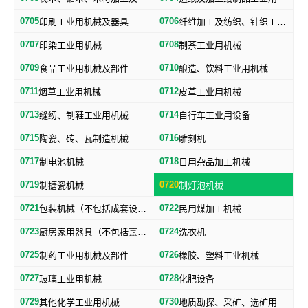
0705
0706
印刷工业用机械及器具
纤维加工及纺织、针织工业用机械及部件
0707
0708
印染工业用机械
制茶工业用机械
0709
0710
食品工业用机械及部件
酿造、饮料工业用机械
0711
0712
烟草工业用机械
皮革工业用机械
0713
0714
缝纫、制鞋工业用机械
自行车工业用设备
0715
0716
陶瓷、砖、瓦制造机械
雕刻机
0717
0718
制电池机械
日用杂品加工机械
0719
0720
制搪瓷机械
制灯泡机械
0721
0722
包装机械（不包括成套设备专用包装机械）
民用煤加工机械
0723
0724
厨房家用器具（不包括烹调、电气加热设备及厨房手工具）
洗衣机
0725
0726
制药工业用机械及部件
橡胶、塑料工业机械
0727
0728
玻璃工业用机械
化肥设备
0729
0730
其他化学工业用机械
地质勘探、采矿、选矿用机械