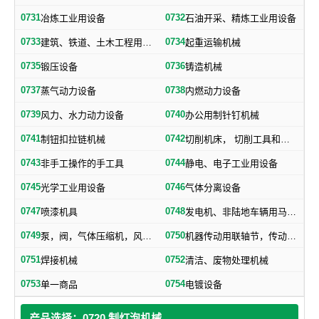
0731
0732
冶炼工业用设备
石油开采、精炼工业用设备
0733
0734
建筑、铁道、土木工程用机械
起重运输机械
0735
0736
锻压设备
铸造机械
0737
0738
蒸气动力设备
内燃动力设备
0739
0740
风力、水力动力设备
办公用制针钉机械
0741
0742
制钮扣拉链机械
切削机床， 切削工具和其他金属加工机械
0743
0744
非手工操作的手工具
静电、电子工业用设备
0745
0746
光学工业用设备
气体分离设备
0747
0748
喷漆机具
发电机、非陆地车辆用马达和引擎及其零部件
0749
0750
泵，阀，气体压缩机，风机，，液压元件，气动元件
机器传动用联轴节，传动带及其他机器零部件
0751
0752
焊接机械
清洁、废物处理机械
0753
0754
单一商品
电镀设备
产品选择：0720 制灯泡机械