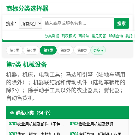
商标分类选择器
搜索：
搜索
分类浏览
列表模式
商标法
常见问答
邮编查询
委托
第5类
第6类
第7类
第8类
第9类
更多 ▾
第7类 机械设备
机器，机床，电动工具；马达和引擎（陆地车辆用
的除外）；机器联结器和传动机件（陆地车辆用的
除外）；除手动手工具以外的农业器具；孵化器；
自动售货机。
📂 群组小类（54 个）
0701
0702
农业用机械及部件（不包括小农具）
渔牧业用机械及器具
0703
0704
伐木、锯木、木材加工及火柴生产用机械及器具
造纸及加工纸制品工业用机械及器具