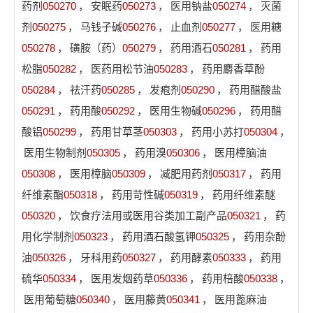
药剂
050270
，
安眠药
050273
，
医用钠盐
050274
，
灭菌
剂
050275
，
马钱子碱
050276
，
止血剂
050277
，
医用糖
050278
，
磺胺（药）
050279
，
药用酒石
050281
，
药用
松脂
050282
，
医药用松节油
050283
，
药用麝香草酚
050284
，
祛汗药
050285
，
发疱剂
050290
，
药用醋酸盐
050291
，
药用酸
050292
，
医用生物碱
050296
，
药用醋
酸铝
050299
，
药用甘草茎
050303
，
药用小苏打
050304
，
医用生物制剂
050305
，
药用溴
050306
，
医用樟脑油
050308
，
医用樟脑
050309
，
减肥用药剂
050317
，
药用
纤维素酯
050318
，
药用苛性碱
050319
，
药用纤维素醚
050320
，
饮食疗法用或医用谷类加工副产品
050321
，
药
用化学制剂
050323
，
药用酒石酸氢钾
050325
，
药用杂酚
油
050326
，
牙科用药
050327
，
药用酵素
050333
，
药用
硫华
050334
，
医用发烟药草
050336
，
药用棓酸
050338
，
医用葡萄糖
050340
，
医用藤黄
050341
，
医用蓖麻油