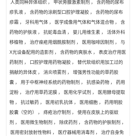
人类同种异体组织
，
甲状旁腺激素制剂
，
含药物的尿布
疹乳液
，
含药物的涂刷型口腔护理凝胶
，
含药物的尿布
疹霜
，
牙科用气体
，
医学成像用气体和气体混合物
，
含
药物的护肤液
，
抗蛇毒血清
，
婴儿用维生素
，
活体外科
移植物
，
治疗痤疮用烟酰胺制剂
，
医用咖啡因制剂
，
与
X光设备配用的造影剂
，
含药物的爽肤水
，
表皮治疗用医
药制剂
，
口腔护理用药物凝胶
，
替代软组织用加工过的
捐献的异体皮
，
消炎喷雾剂
，
增强男性功能的草药胶
囊
，
用于中枢神经系统的药物制剂
，
抗感染药物
，
药用
淀粉
，
治疗用草药泥膜
，
医用化学试剂
，
医用酵母提取
物
，
抗过敏药
，
医用初乳抗体
，
医用细胞
，
药用明胶
胶囊（空的）
，
痔疮治疗制剂
，
使用在皮肤上的驱蚊
剂
，
医用微生物制剂
，
除疣药剂
，
含药物的护肤制剂
，
医用密封放射性物料
，
医疗器械用消毒剂
，
治疗自身免