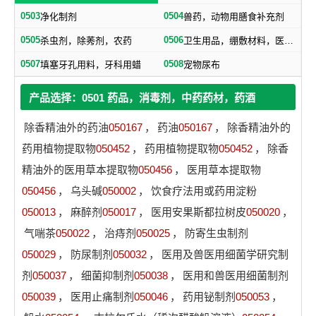
0503
0504
净化制剂
兽药，动物用膳食补充剂
0505
0506
杀虫剂，除莠剂，农药
卫生用品，绷敷材料，医用保健袋
0507
0508
填塞牙孔用料，牙科用蜡
宠物尿布
产品选择：0501 药品，消毒剂，中药药材，药酒
除香精油外的药油
050167
，
药油
050167
，
除香精油外的
药用植物提取物
050452
，
药用植物提取物
050452
，
除香
精油外的医用草本提取物
050456
，
医用草本提取物
050456
，
乌头碱
050002
，
饮食疗法用或药用淀粉
050013
，
麻醉剂
050017
，
医用安果斯都拉树皮
050020
，
气喘茶
050022
，
治痔剂
050025
，
防寄生虫制剂
050029
，
防尿制剂
050032
，
医用及兽医用细菌学研究制
剂
050037
，
细菌抑制剂
050038
，
医用和兽医用细菌制剂
050039
，
医用止痛制剂
050046
，
药用铋制剂
050053
，