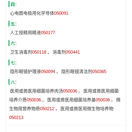
四：
心电图电极用化学导体
050091
五：
人工授精用精液
050177
六：
卫生消毒剂
050118
，
消毒剂
050441
七：
隐形眼镜护理液
050094
，
隐形眼镜清洁剂
050365
八：
医用或兽医用细菌培养肉汤
050036
，
医用或兽医用细菌
培养介质
050036
，
医用或兽医用细菌培养基
050036
，
微
生物用营养物质
050212
，
医用或兽医用微生物培养物
050213