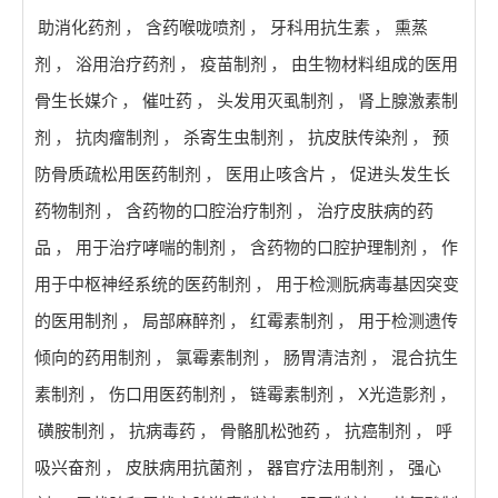
助消化药剂
，
含药喉咙喷剂
，
牙科用抗生素
，
熏蒸
剂
，
浴用治疗药剂
，
疫苗制剂
，
由生物材料组成的医用
骨生长媒介
，
催吐药
，
头发用灭虱制剂
，
肾上腺激素制
剂
，
抗肉瘤制剂
，
杀寄生虫制剂
，
抗皮肤传染剂
，
预
防骨质疏松用医药制剂
，
医用止咳含片
，
促进头发生长
药物制剂
，
含药物的口腔治疗制剂
，
治疗皮肤病的药
品
，
用于治疗哮喘的制剂
，
含药物的口腔护理制剂
，
作
用于中枢神经系统的医药制剂
，
用于检测朊病毒基因突变
的医用制剂
，
局部麻醉剂
，
红霉素制剂
，
用于检测遗传
倾向的药用制剂
，
氯霉素制剂
，
肠胃清洁剂
，
混合抗生
素制剂
，
伤口用医药制剂
，
链霉素制剂
，
X光造影剂
，
磺胺制剂
，
抗病毒药
，
骨骼肌松弛药
，
抗癌制剂
，
呼
吸兴奋剂
，
皮肤病用抗菌剂
，
器官疗法用制剂
，
强心