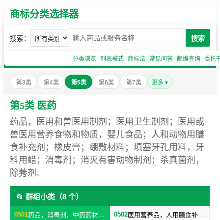
商标分类选择器
搜索：
搜索
分类浏览
列表模式
商标法
常见问答
邮编查询
委托
第3类
第4类
第5类
第6类
第7类
更多 ▾
第5类 医药
药品，医用和兽医用制剂；医用卫生制剂；医用或
兽医用营养食物和物质，婴儿食品；人和动物用膳
食补充剂；橡皮膏；绷敷材料；填塞牙孔用料，牙
科用蜡；消毒剂；消灭有害动物制剂；杀真菌剂，
除莠剂。
📂 群组小类（8 个）
0501
0502
药品，消毒剂，中药药材，药酒
医用营养品，人用膳食补充剂，婴儿食品