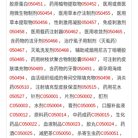
胶原蛋白
050451
，
药用植物提取物
050452
，
医用或兽医
用微生物制剂
050454
，
医用草本疗法制剂
050455
，
医用
草本提取物
050456
，
性刺激用凝胶
050457
，
免疫刺激剂
050458
，
医用载药注射器
050462
，
医用收敛剂
050465
，
含药物的洁牙剂
050466
，
治疗虱子用制剂（灭虱药）
050467
，
灭虱洗发剂
050468
，
辅助戒烟用尼古丁咀嚼胶
050485
，
药用树枝状聚合物制胶囊
050487
，
可注射的皮
肤填充物
050489
，
含药物的牙膏
050491
，
避孕用海绵
050494
，
由活组织组成的骨间空隙填充物
050498
，
消炎
药
050510
，
注射填充型皮肤保湿剂
050515
，
药用花水
050527
，
针剂
C050001
，
片剂
C050002
，
酊剂
C050003
，
水剂
C050004
，
膏剂
C050005
，
口服补盐液
C050012
，
原料药
C050014
，
中药成药
C050015
，
生化
药品
C050022
，
血液制品
C050023
，
胶丸
C050024
，
药
酒
C050025
，
减肥茶
C050050
，
杀寄生虫药
C050051
，