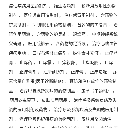
疫性疾病用医药制剂
，
维生素滴剂
，
诊断用放射性药物
制剂
，
医疗设备用造影剂
，
治疗感冒用制剂
，
含药物的
护发制剂
，
抑制肿瘤用药物制剂
，
含药物的护唇膏
，
治
晒伤用药液
，
含药物的护足霜
，
退烧药
，
中枢神经系统
兴奋剂
，
医用硫柳汞
，
含药物的足浴液
，
治疗心脑血管
疾病用药
，
口服布洛芬止痛剂
，
维生素补充液
，
止痒药
膏
，
止痒药
，
止痒霜
，
止痒软膏
，
止痒凝胶
，
止痒
剂
，
止痒膏剂
，
蛀牙预防剂
，
止痒膏
，
止痒啫喱
，
尿
素含量自测带(医用诊断制剂)
，
预防和治疗癌症的药物制
品
，
治疗呼吸系统疾病的药物制品
，
虫草（中药材）
，
药用冬虫夏草
，
皮肤病用药品
，
治疗呼吸系统疾病及失
调的医用制剂及药物
，
治疗呼吸系统疾病及失调的医用制
剂
，
治疗呼吸系统疾病的药物制剂
，
皮肤用杀菌清洁