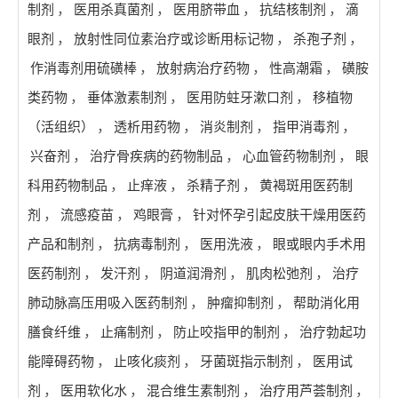
制剂
，
医用杀真菌剂
，
医用脐带血
，
抗结核制剂
，
滴
眼剂
，
放射性同位素治疗或诊断用标记物
，
杀孢子剂
，
作消毒剂用硫磺棒
，
放射病治疗药物
，
性高潮霜
，
磺胺
类药物
，
垂体激素制剂
，
医用防蛀牙漱口剂
，
移植物
（活组织）
，
透析用药物
，
消炎制剂
，
指甲消毒剂
，
兴奋剂
，
治疗骨疾病的药物制品
，
心血管药物制剂
，
眼
科用药物制品
，
止痒液
，
杀精子剂
，
黄褐斑用医药制
剂
，
流感疫苗
，
鸡眼膏
，
针对怀孕引起皮肤干燥用医药
产品和制剂
，
抗病毒制剂
，
医用洗液
，
眼或眼内手术用
医药制剂
，
发汗剂
，
阴道润滑剂
，
肌肉松弛剂
，
治疗
肺动脉高压用吸入医药制剂
，
肿瘤抑制剂
，
帮助消化用
膳食纤维
，
止痛制剂
，
防止咬指甲的制剂
，
治疗勃起功
能障碍药物
，
止咳化痰剂
，
牙菌斑指示制剂
，
医用试
剂
，
医用软化水
，
混合维生素制剂
，
治疗用芦荟制剂
，