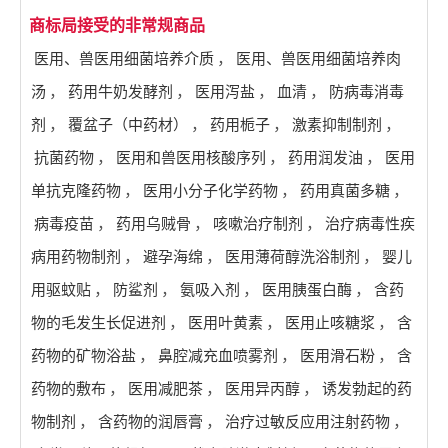
商标局接受的非常规商品
医用、兽医用细菌培养介质
，
医用、兽医用细菌培养肉
汤
，
药用牛奶发酵剂
，
医用泻盐
，
血清
，
防病毒消毒
剂
，
覆盆子（中药材）
，
药用栀子
，
激素抑制制剂
，
抗菌药物
，
医用和兽医用核酸序列
，
药用润发油
，
医用
单抗克隆药物
，
医用小分子化学药物
，
药用真菌多糖
，
病毒疫苗
，
药用乌贼骨
，
咳嗽治疗制剂
，
治疗病毒性疾
病用药物制剂
，
避孕海绵
，
医用薄荷醇洗浴制剂
，
婴儿
用驱蚊贴
，
防鲨剂
，
氨吸入剂
，
医用胰蛋白酶
，
含药
物的毛发生长促进剂
，
医用叶黄素
，
医用止咳糖浆
，
含
药物的矿物浴盐
，
鼻腔减充血喷雾剂
，
医用滑石粉
，
含
药物的敷布
，
医用减肥茶
，
医用异丙醇
，
诱发勃起的药
物制剂
，
含药物的润唇膏
，
治疗过敏反应用注射药物
，