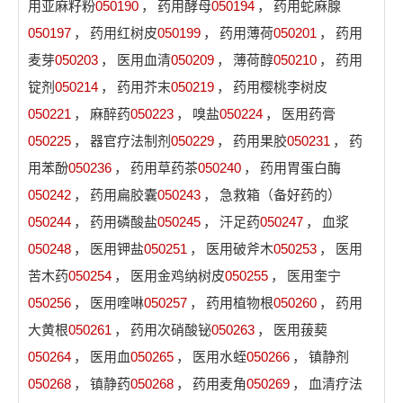
用亚麻籽粉
050190
，
药用酵母
050194
，
药用蛇麻腺
050197
，
药用红树皮
050199
，
药用薄荷
050201
，
药用
麦芽
050203
，
医用血清
050209
，
薄荷醇
050210
，
药用
锭剂
050214
，
药用芥末
050219
，
药用樱桃李树皮
050221
，
麻醉药
050223
，
嗅盐
050224
，
医用药膏
050225
，
器官疗法制剂
050229
，
药用果胶
050231
，
药
用苯酚
050236
，
药用草药茶
050240
，
药用胃蛋白酶
050242
，
药用扁胶囊
050243
，
急救箱（备好药的）
050244
，
药用磷酸盐
050245
，
汗足药
050247
，
血浆
050248
，
医用钾盐
050251
，
医用破斧木
050253
，
医用
苦木药
050254
，
医用金鸡纳树皮
050255
，
医用奎宁
050256
，
医用喹啉
050257
，
药用植物根
050260
，
药用
大黄根
050261
，
药用次硝酸铋
050263
，
医用菝葜
050264
，
医用血
050265
，
医用水蛭
050266
，
镇静剂
050268
，
镇静药
050268
，
药用麦角
050269
，
血清疗法