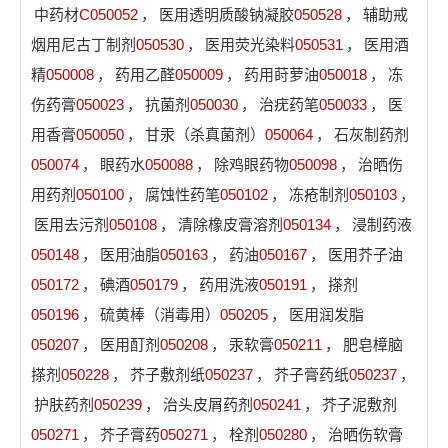
中药材
C050052
，
医用透明质酸钠凝胶
050528
，
辅助戒
烟用尼古丁制剂
050530
，
医用荧光染料
050531
，
医用酒
精
050008
，
药用乙醛
050009
，
药用莳萝油
050018
，
冻
伤药膏
050023
，
抗菌剂
050030
，
治疣药笔
050033
，
医
用香膏
050050
，
甘汞（杀真菌剂）
050064
，
石灰制药剂
050074
，
眼药水
050088
，
除鸡眼药物
050098
，
治晒伤
用药剂
050100
，
腐蚀性药笔
050102
，
冻疮制剂
050103
，
医用去污剂
050108
，
清除橡皮膏溶剂
050134
，
浸制药液
050148
，
医用油脂
050163
，
药油
050167
，
医用芥子油
050172
，
碘酒
050179
，
药用洗液
050191
，
搽剂
050196
，
硫黄棒（消毒用）
050205
，
医用润发脂
050207
，
医用酊剂
050208
，
汞软膏
050211
，
肥皂樟脑
搽剂
050228
，
芥子敷剂纸
050237
，
芥子膏药纸
050237
，
护肤药剂
050239
，
治头皮屑药剂
050241
，
芥子泥敷剂
050271
，
芥子膏药
050271
，
栓剂
050280
，
治晒伤软膏