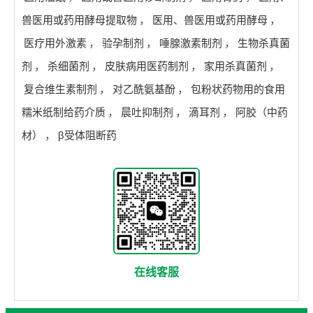
兽医用或药用酵母提取物
，
医用、兽医用或药用酵母
，
医疗用外激素
，
验孕制剂
，
唾腺激素制剂
，
生物杀真菌
剂
，
杀细菌剂
，
皮肤病用医药制剂
，
家用杀真菌剂
，
复合维生素制剂
，
对乙酰氨基酚
，
包粉状药物用的食用
糯米纸制给药介质
，
晨吐抑制剂
，
滴耳剂
，
阿胶（中药
材）
，
β受体阻断药
在线客服