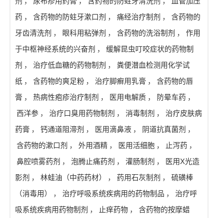
剂
，
尿布疹用药膏
，
含药物的防蛀牙清洗剂
，
血管加压
药
，
含药物的防蛀牙漱口剂
，
痛经治疗制剂
，
含药物的
牙齿清洗剂
，
眼科用粘弹剂
，
含药物的洗浴制剂
，
作用
于中枢神经系统的兴奋剂
，
缓解昆虫叮咬症状的药物制
剂
，
治疗低血糖的药物制剂
，
粪便潜血检测用化学试
纸
，
含药物的爽足粉
，
治疗脚癣用乳膏
，
含药物的唇
膏
，
热病性疱疹治疗制剂
，
医用电解质
，
防晕车药
，
西洋参
，
治疗口臭用药物制剂
，
消毒制剂
，
治疗皮肤病
药膏
，
钙通道阻滞剂
，
医用滴鼻液
，
阴道抗真菌剂
，
含药物的漱口剂
，
外用酒精
，
医用活细胞
，
止泻药
，
鼻腔喷雾药剂
，
泡腾止痛药剂
，
灌肠制剂
，
医用X光造
影剂
，
林蛙油（中药药材）
，
药用石灰制剂
，
硫磺棒
（消毒用）
，
治疗呼吸系统疾病用的药物制品
，
治疗呼
吸系统疾病用药物制剂
，
止痒药物
，
含药物的按摩蜡