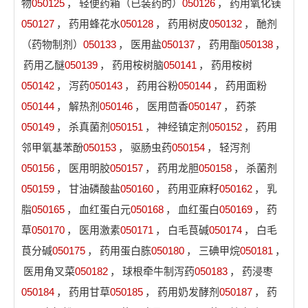
物
050125
，
轻便药箱（已装药的）
050126
，
药用氧化镁
050127
，
药用蜂花水
050128
，
药用树皮
050132
，
酏剂
（药物制剂）
050133
，
医用盐
050137
，
药用酯
050138
，
药用乙醚
050139
，
药用桉树脑
050141
，
药用桉树
050142
，
泻药
050143
，
药用谷粉
050144
，
药用面粉
050144
，
解热剂
050146
，
医用茴香
050147
，
药茶
050149
，
杀真菌剂
050151
，
神经镇定剂
050152
，
药用
邻甲氧基苯酚
050153
，
驱肠虫药
050154
，
轻泻剂
050156
，
医用明胶
050157
，
药用龙胆
050158
，
杀菌剂
050159
，
甘油磷酸盐
050160
，
药用亚麻籽
050162
，
乳
脂
050165
，
血红蛋白元
050168
，
血红蛋白
050169
，
药
草
050170
，
医用激素
050171
，
白毛茛碱
050174
，
白毛
茛分碱
050175
，
药用蛋白胨
050180
，
三碘甲烷
050181
，
医用角叉菜
050182
，
球根牵牛制泻药
050183
，
药浸枣
050184
，
药用甘草
050185
，
药用奶发酵剂
050187
，
药