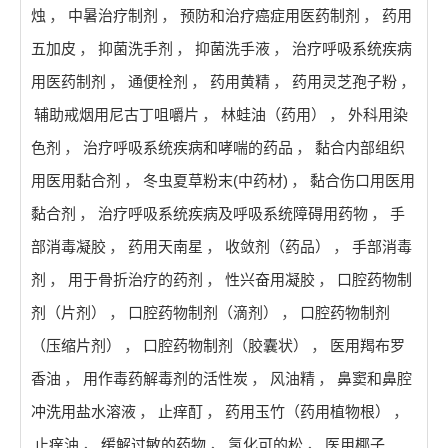
烛
，
中暑治疗制剂
，
预防和治疗癌症用医药制剂
，
药用
五加皮
，
抑菌洗手剂
，
抑菌洗手液
，
治疗呼吸系统疾病
用医药制剂
，
通便栓剂
，
药用黄精
，
药用灵芝孢子粉
，
辅助戒烟用尼古丁咀嚼片
，
林蛙油（药用）
，
外科用染
色剂
，
治疗呼吸系统疾病和哮喘的药品
，
黏合内部组织
用医用黏合剂
，
冬虫夏草粉末(中药材)
，
黏合伤口用医用
黏合剂
，
治疗呼吸系统疾病及呼吸系统障碍用药物
，
手
部消毒凝胶
，
药用天南星
，
收敛剂（药品）
，
手部消毒
剂
，
用于骨折治疗的药剂
，
性兴奋用凝胶
，
口腔药物制
剂（片剂）
，
口腔药物制剂（滴剂）
，
口腔药物制剂
（压缩片剂）
，
口腔药物制剂（胶囊状）
，
医用羯布罗
香油
，
用作毒药解毒剂的活性炭
，
风油精
，
鼻窦和鼻腔
冲洗用盐水溶液
，
止痒酊
，
药用玉竹（药用植物根）
，
止痒油
，
缓解过敏的药物
，
氢化可的松
，
医用椰子