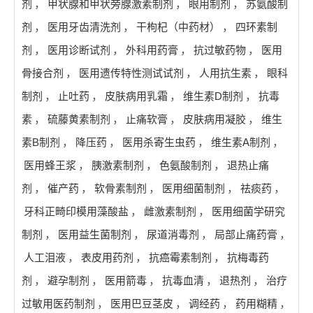
剂
，
甲状腺和甲状旁腺激素制剂
，
眼用制剂
，
苏氨酸制
剂
，
医用牙齿清洗剂
，
干枸杞（中药材）
，
四环素制
剂
，
医用诊断试剂
，
外科用药膏
，
抗过敏药物
，
医用
骨接合剂
，
医用遗传特性测试试剂
，
人用抗生素
，
眼科
制剂
，
止吐药
，
皮肤病用乳霜
，
维生素D制剂
，
抗毒
素
，
硫藤黄素制剂
，
止痛软膏
，
皮肤病用凝胶
，
维生
素B制剂
，
降压药
，
医用杀寄生虫药
，
维生素A制剂
，
医用蜂王浆
，
胰激素制剂
，
色氨酸制剂
，
退热止痛
剂
，
催产药
，
软骨素制剂
，
医用细菌制剂
，
祛痰药
，
牙科正畸印模用藻酸盐
，
雌激素制剂
，
医用细菌学研究
制剂
，
医用益生菌制剂
，
尿道消毒剂
，
局部止痛药膏
，
人工泪液
，
表皮用药剂
，
抗癌霉素制剂
，
抗梅毒药
剂
，
避孕制剂
，
医用箭毒
，
抗毒血清
，
退热剂
，
治疗
过敏用医药制剂
，
医用巴豆茎皮
，
调经药
，
药用糊精
，