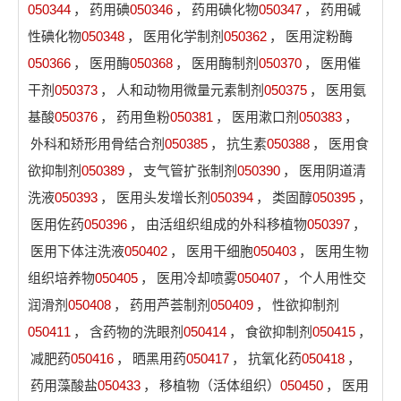
050344
，
药用碘
050346
，
药用碘化物
050347
，
药用碱
性碘化物
050348
，
医用化学制剂
050362
，
医用淀粉酶
050366
，
医用酶
050368
，
医用酶制剂
050370
，
医用催
干剂
050373
，
人和动物用微量元素制剂
050375
，
医用氨
基酸
050376
，
药用鱼粉
050381
，
医用漱口剂
050383
，
外科和矫形用骨结合剂
050385
，
抗生素
050388
，
医用食
欲抑制剂
050389
，
支气管扩张制剂
050390
，
医用阴道清
洗液
050393
，
医用头发增长剂
050394
，
类固醇
050395
，
医用佐药
050396
，
由活组织组成的外科移植物
050397
，
医用下体注洗液
050402
，
医用干细胞
050403
，
医用生物
组织培养物
050405
，
医用冷却喷雾
050407
，
个人用性交
润滑剂
050408
，
药用芦荟制剂
050409
，
性欲抑制剂
050411
，
含药物的洗眼剂
050414
，
食欲抑制剂
050415
，
减肥药
050416
，
晒黑用药
050417
，
抗氧化药
050418
，
药用藻酸盐
050433
，
移植物（活体组织）
050450
，
医用