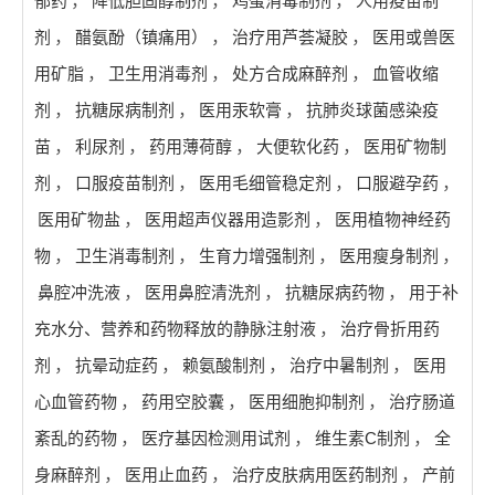
郁药
，
降低胆固醇制剂
，
鸡蛋消毒制剂
，
人用疫苗制
剂
，
醋氨酚（镇痛用）
，
治疗用芦荟凝胶
，
医用或兽医
用矿脂
，
卫生用消毒剂
，
处方合成麻醉剂
，
血管收缩
剂
，
抗糖尿病制剂
，
医用汞软膏
，
抗肺炎球菌感染疫
苗
，
利尿剂
，
药用薄荷醇
，
大便软化药
，
医用矿物制
剂
，
口服疫苗制剂
，
医用毛细管稳定剂
，
口服避孕药
，
医用矿物盐
，
医用超声仪器用造影剂
，
医用植物神经药
物
，
卫生消毒制剂
，
生育力增强制剂
，
医用瘦身制剂
，
鼻腔冲洗液
，
医用鼻腔清洗剂
，
抗糖尿病药物
，
用于补
充水分、营养和药物释放的静脉注射液
，
治疗骨折用药
剂
，
抗晕动症药
，
赖氨酸制剂
，
治疗中暑制剂
，
医用
心血管药物
，
药用空胶囊
，
医用细胞抑制剂
，
治疗肠道
紊乱的药物
，
医疗基因检测用试剂
，
维生素C制剂
，
全
身麻醉剂
，
医用止血药
，
治疗皮肤病用医药制剂
，
产前