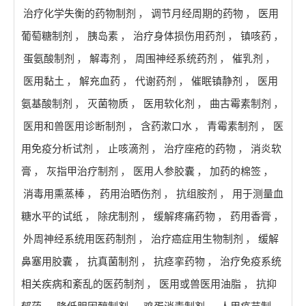
治疗化学失衡的药物制剂
，
调节月经周期的药物
，
医用
葡萄糖制剂
，
胰岛素
，
治疗身体损伤用药剂
，
镇咳药
，
蛋氨酸制剂
，
解毒剂
，
周围神经系统药剂
，
催乳剂
，
医用黏土
，
解充血药
，
代谢药剂
，
催眠镇静剂
，
医用
氨基酸制剂
，
灭菌物质
，
医用软化剂
，
曲古霉素制剂
，
医用和兽医用诊断制剂
，
含药漱口水
，
青霉素制剂
，
医
用免疫分析试剂
，
止咳滴剂
，
治疗座疮的药物
，
消炎软
膏
，
灰指甲治疗制剂
，
医用人参胶囊
，
加药的棉签
，
消毒用熏蒸棒
，
药用治晒伤剂
，
抗组胺剂
，
用于测量血
糖水平的试纸
，
除疣制剂
，
缓解疼痛药物
，
药用香膏
，
外周神经系统用医药制剂
，
治疗癌症用生物制剂
，
缓解
鼻塞用胶囊
，
抗真菌制剂
，
抗痉挛药物
，
治疗免疫系统
相关疾病和紊乱的医药制剂
，
医用或兽医用油脂
，
抗抑