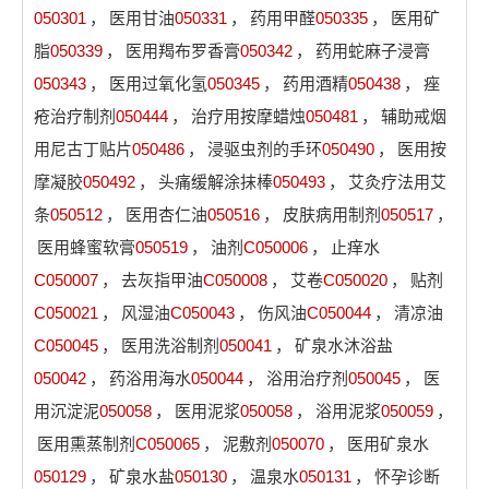
050301
，
医用甘油
050331
，
药用甲醛
050335
，
医用矿
脂
050339
，
医用羯布罗香膏
050342
，
药用蛇麻子浸膏
050343
，
医用过氧化氢
050345
，
药用酒精
050438
，
痤
疮治疗制剂
050444
，
治疗用按摩蜡烛
050481
，
辅助戒烟
用尼古丁贴片
050486
，
浸驱虫剂的手环
050490
，
医用按
摩凝胶
050492
，
头痛缓解涂抹棒
050493
，
艾灸疗法用艾
条
050512
，
医用杏仁油
050516
，
皮肤病用制剂
050517
，
医用蜂蜜软膏
050519
，
油剂
C050006
，
止痒水
C050007
，
去灰指甲油
C050008
，
艾卷
C050020
，
贴剂
C050021
，
风湿油
C050043
，
伤风油
C050044
，
清凉油
C050045
，
医用洗浴制剂
050041
，
矿泉水沐浴盐
050042
，
药浴用海水
050044
，
浴用治疗剂
050045
，
医
用沉淀泥
050058
，
医用泥浆
050058
，
浴用泥浆
050059
，
医用熏蒸制剂
C050065
，
泥敷剂
050070
，
医用矿泉水
050129
，
矿泉水盐
050130
，
温泉水
050131
，
怀孕诊断