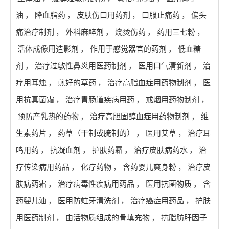
油
，
降血脂药
，
皮肤伤口用药剂
，
口服止痛药
，
偏头
痛治疗制剂
，
外科麻醉剂
，
烧烫伤药
，
药用三七粉
，
活体成像用造影剂
，
作用于感觉器官的药剂
，
低血糖
剂
，
治疗过敏性鼻炎用医药制剂
，
医用口气清新剂
，
治
疗用耳烛
，
煎好的草药
，
治疗高脂血症用药物制剂
，
医
用抗真菌霜
，
治疗胃肠道疾病用药
，
戒烟用药物制剂
，
预防产乳热的药物
，
治疗高胆固醇血症用药物制剂
，
维
生素药片
，
药草（干制或腌制的）
，
医用艾草
，
治疗耳
鸣用药
，
抗凝血剂
，
护肤药霜
，
治疗皮肤病药水
，
治
疗传染病用药品
，
化疗药物
，
含药婴儿爽身粉
，
治疗皮
肤病药霜
，
治疗病毒性疾病用药品
，
医用抗菌物质
，
含
药婴儿油
，
医用防蛀牙清洗剂
，
治疗癌症用药品
，
护肤
用医药制剂
，
由活物质组成的骨填充物
，
抗脂肪肝因子