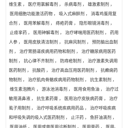
维生素
，
医疗用氯解毒剂
，
杀病毒剂
，
雄激素制剂
，
医用细胞功能激活药物
，
吸入式麻醉剂
，
消毒鸡蛋用复
合剂
，
医用苯解毒剂
，
痔疮药膏
，
隐形眼镜消毒剂
，
止痉挛药
，
医用砷解毒剂
，
治疗哮喘用医药制剂
，
药用
人参
，
医用皮肤清洁制剂
，
抗麻风制剂
，
预防脑出血制
剂
，
治疗胃肠道疾病用药物和制剂
，
治疗糖尿病用医药
制剂
，
抗心律不齐制剂
，
防痔疮制剂
，
治疗激素失调用
医药制剂
，
抗酸药
，
治疗高血压用医药制剂
，
抗癫痫药
物制剂
，
治疗肌肉骨骼疾病用药物制剂
，
抗生素制剂
，
维生素泡腾片
，
游泳池消毒剂
，
医用食用鱼油
，
治疗过
敏用滴鼻液
，
抗生素药膏
，
医用治疗皮肤病药膏
，
治疗
虱子用制剂
，
治疗呼吸系统疾病用药品
，
治疗呼吸疾病
和呼吸失调的吸入式医药制剂
，
止汗药
，
鱼肝油滴剂
，
医用油纸
，
医用或兽医用诊断制剂
，
医用膏药
，
医用、