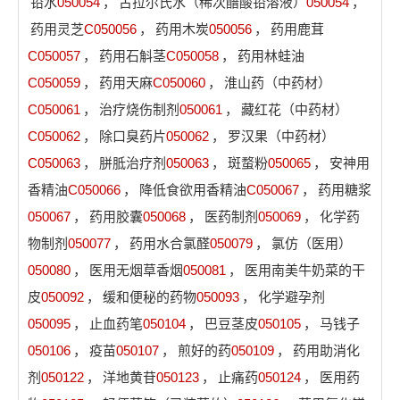
铅水
050054
，
古拉尔氏水（稀次醋酸铅溶液）
050054
，
药用灵芝
C050056
，
药用木炭
050056
，
药用鹿茸
C050057
，
药用石斛茎
C050058
，
药用林蛙油
C050059
，
药用天麻
C050060
，
淮山药（中药材）
C050061
，
治疗烧伤制剂
050061
，
藏红花（中药材）
C050062
，
除口臭药片
050062
，
罗汉果（中药材）
C050063
，
胼胝治疗剂
050063
，
斑蝥粉
050065
，
安神用
香精油
C050066
，
降低食欲用香精油
C050067
，
药用糖浆
050067
，
药用胶囊
050068
，
医药制剂
050069
，
化学药
物制剂
050077
，
药用水合氯醛
050079
，
氯仿（医用）
050080
，
医用无烟草香烟
050081
，
医用南美牛奶菜的干
皮
050092
，
缓和便秘的药物
050093
，
化学避孕剂
050095
，
止血药笔
050104
，
巴豆茎皮
050105
，
马钱子
050106
，
疫苗
050107
，
煎好的药
050109
，
药用助消化
剂
050122
，
洋地黄苷
050123
，
止痛药
050124
，
医用药