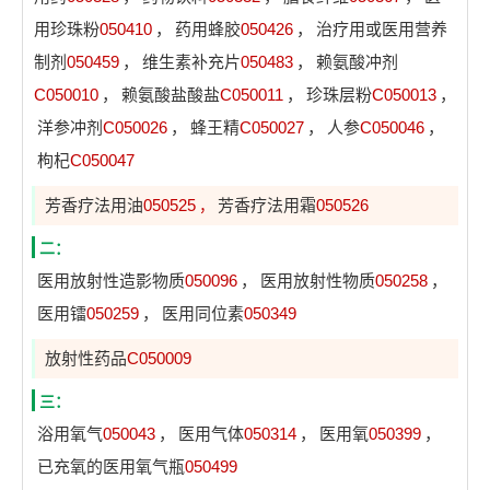
用珍珠粉
050410
，
药用蜂胶
050426
，
治疗用或医用营养
制剂
050459
，
维生素补充片
050483
，
赖氨酸冲剂
C050010
，
赖氨酸盐酸盐
C050011
，
珍珠层粉
C050013
，
洋参冲剂
C050026
，
蜂王精
C050027
，
人参
C050046
，
枸杞
C050047
芳香疗法用油
050525
芳香疗法用霜
050526
，
二：
医用放射性造影物质
050096
，
医用放射性物质
050258
，
医用镭
050259
，
医用同位素
050349
放射性药品
C050009
三：
浴用氧气
050043
，
医用气体
050314
，
医用氧
050399
，
已充氧的医用氧气瓶
050499