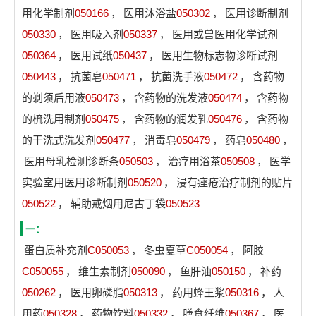
用化学制剂
050166
，
医用沐浴盐
050302
，
医用诊断制剂
050330
，
医用吸入剂
050337
，
医用或兽医用化学试剂
050364
，
医用试纸
050437
，
医用生物标志物诊断试剂
050443
，
抗菌皂
050471
，
抗菌洗手液
050472
，
含药物
的剃须后用液
050473
，
含药物的洗发液
050474
，
含药物
的梳洗用制剂
050475
，
含药物的润发乳
050476
，
含药物
的干洗式洗发剂
050477
，
消毒皂
050479
，
药皂
050480
，
医用母乳检测诊断条
050503
，
治疗用浴茶
050508
，
医学
实验室用医用诊断制剂
050520
，
浸有痤疮治疗制剂的贴片
050522
，
辅助戒烟用尼古丁袋
050523
一：
蛋白质补充剂
C050053
，
冬虫夏草
C050054
，
阿胶
C050055
，
维生素制剂
050090
，
鱼肝油
050150
，
补药
050262
，
医用卵磷脂
050313
，
药用蜂王浆
050316
，
人
用药
050328
，
药物饮料
050332
，
膳食纤维
050367
，
医