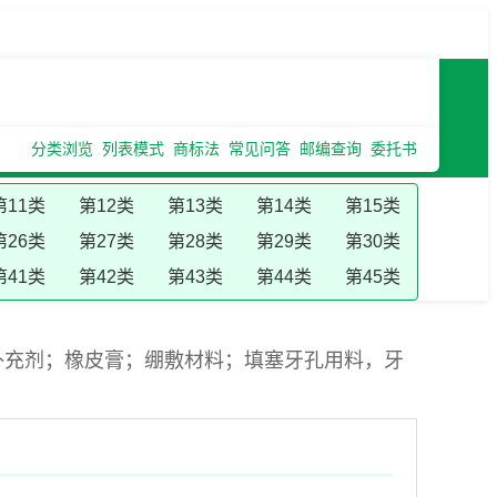
分类浏览
列表模式
商标法
常见问答
邮编查询
委托书
第11类
第12类
第13类
第14类
第15类
第26类
第27类
第28类
第29类
第30类
第41类
第42类
第43类
第44类
第45类
补充剂；橡皮膏；绷敷材料；填塞牙孔用料，牙