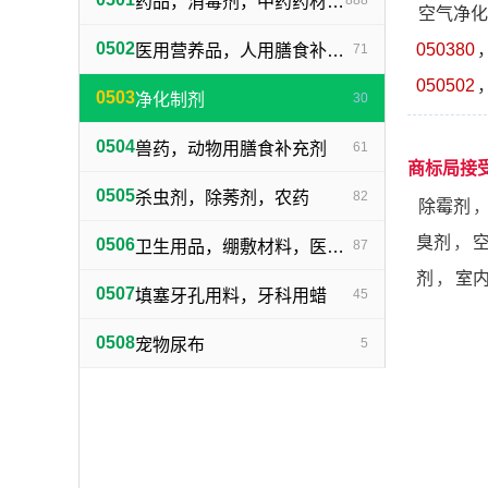
药品，消毒剂，中药药材，药酒
888
空气净化
0502
050380
医用营养品，人用膳食补充剂，婴儿食品
71
050502
0503
净化制剂
30
0504
兽药，动物用膳食补充剂
61
商标局接
0505
杀虫剂，除莠剂，农药
82
除霉剂
臭剂
，
0506
卫生用品，绷敷材料，医用保健袋
87
剂
，
室
0507
填塞牙孔用料，牙科用蜡
45
0508
宠物尿布
5