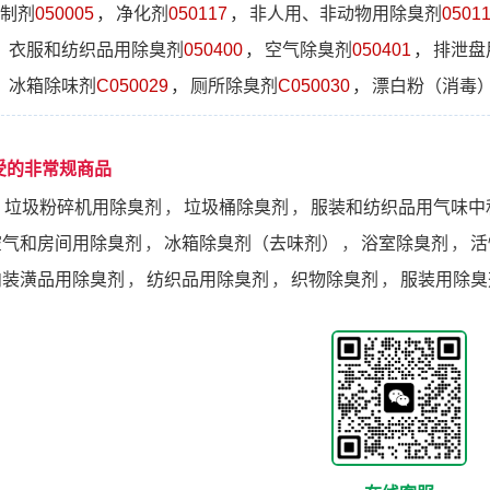
制剂
050005
，
净化剂
050117
，
非人用、非动物用除臭剂
0501
，
衣服和纺织品用除臭剂
050400
，
空气除臭剂
050401
，
排泄盘
，
冰箱除味剂
C050029
，
厕所除臭剂
C050030
，
漂白粉（消毒
受的非常规商品
，
垃圾粉碎机用除臭剂
，
垃圾桶除臭剂
，
服装和纺织品用气味中
空气和房间用除臭剂
，
冰箱除臭剂（去味剂）
，
浴室除臭剂
，
活
内装潢品用除臭剂
，
纺织品用除臭剂
，
织物除臭剂
，
服装用除臭