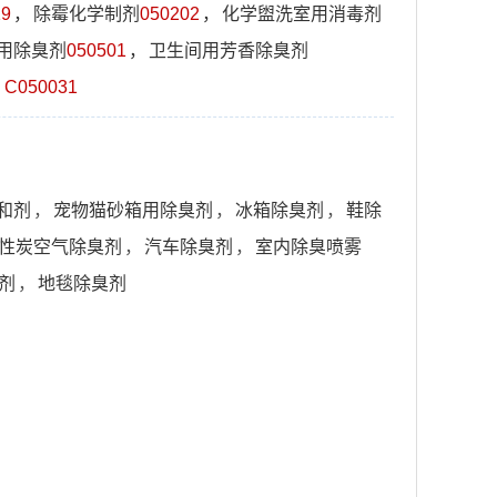
19
，
除霉化学制剂
050202
，
化学盥洗室用消毒剂
用除臭剂
050501
，
卫生间用芳香除臭剂
）
C050031
和剂
，
宠物猫砂箱用除臭剂
，
冰箱除臭剂
，
鞋除
性炭空气除臭剂
，
汽车除臭剂
，
室内除臭喷雾
剂
，
地毯除臭剂