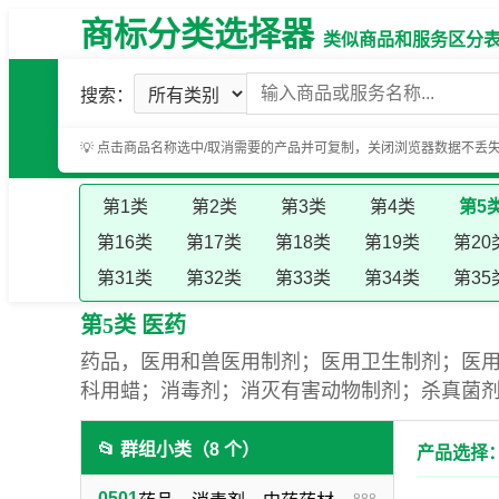
商标分类选择器
类似商品和服务区分表（基
搜索：
💡 点击商品名称选中/取消需要的产品并可复制，关闭浏览器数据不丢
第1类
第2类
第3类
第4类
第5
第16类
第17类
第18类
第19类
第20
第31类
第32类
第33类
第34类
第35
第5类 医药
药品，医用和兽医用制剂；医用卫生制剂；医
科用蜡；消毒剂；消灭有害动物制剂；杀真菌
📂 群组小类（8 个）
产品选择：
0501