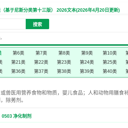
于尼斯分类第十三版） 2026文本(2026年4月20日更新)
搜索
失。
类
第6类
第7类
第8类
第9类
第10类
类
第21类
第22类
第23类
第24类
第25类
类
第36类
第37类
第38类
第39类
第40类
用或兽医用营养食物和物质，婴儿食品；人和动物用膳食
剂，除莠剂。
0503 净化制剂