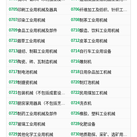
0705
0706
印刷工业用机械及器具
纤维加工及纺织、针织工业用机械及部件
0707
0708
印染工业用机械
制茶工业用机械
0709
0710
食品工业用机械及部件
酿造、饮料工业用机械
0711
0712
烟草工业用机械
皮革工业用机械
0713
0714
缝纫、制鞋工业用机械
自行车工业用设备
0715
0716
陶瓷、砖、瓦制造机械
雕刻机
0717
0718
制电池机械
日用杂品加工机械
0719
0720
制搪瓷机械
制灯泡机械
0721
0722
包装机械（不包括成套设备专用包装机械）
民用煤加工机械
0723
0724
厨房家用器具（不包括烹调、电气加热设备及厨房手工具）
洗衣机
0725
0726
制药工业用机械及部件
橡胶、塑料工业机械
0727
0728
玻璃工业用机械
化肥设备
0729
0730
其他化学工业用机械
地质勘探、采矿、选矿用机械