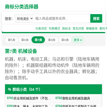
商标分类选择器
搜索：
搜索
分类浏览
列表模式
商标法
常见问答
邮编查询
委托
第5类
第6类
第7类
第8类
第9类
更多 ▾
第7类 机械设备
机器，机床，电动工具；马达和引擎（陆地车辆用
的除外）；机器联结器和传动机件（陆地车辆用的
除外）；除手动手工具以外的农业器具；孵化器；
自动售货机。
📂 群组小类（54 个）
0701
0702
农业用机械及部件（不包括小农具）
渔牧业用机械及器具
0703
0704
伐木、锯木、木材加工及火柴生产用机械及器具
造纸及加工纸制品工业用机械及器具