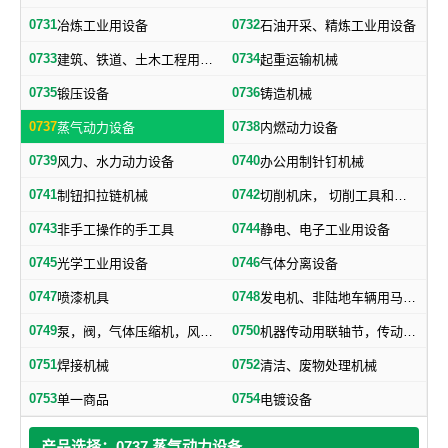
0731
0732
冶炼工业用设备
石油开采、精炼工业用设备
0733
0734
建筑、铁道、土木工程用机械
起重运输机械
0735
0736
锻压设备
铸造机械
0737
0738
蒸气动力设备
内燃动力设备
0739
0740
风力、水力动力设备
办公用制针钉机械
0741
0742
制钮扣拉链机械
切削机床， 切削工具和其他金属加工机械
0743
0744
非手工操作的手工具
静电、电子工业用设备
0745
0746
光学工业用设备
气体分离设备
0747
0748
喷漆机具
发电机、非陆地车辆用马达和引擎及其零部件
0749
0750
泵，阀，气体压缩机，风机，，液压元件，气动元件
机器传动用联轴节，传动带及其他机器零部件
0751
0752
焊接机械
清洁、废物处理机械
0753
0754
单一商品
电镀设备
产品选择：0737 蒸气动力设备