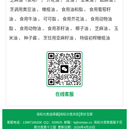
烹调用黄豆油
，
橄榄油
，
食用油和脂
，
食用葡萄籽
油
，
食用牛油
，
可可脂
，
食用芥花油
，
食用动物油
脂
，
食用动物油
，
食用茶籽油
，
椰子油
，
芝麻油
，
玉
米油
，
种子酱
，
烹饪用亚麻籽油
，
特级初榨橄榄油
在线客服
|
|
商标分类选择器
商标分类浏览
思妙互联
客服电话：13987166208 QQ：928925 邮箱：bj@simiao.cn 商标分类数据基于尼
斯分类第十三版 更新日期：2026年4月20日