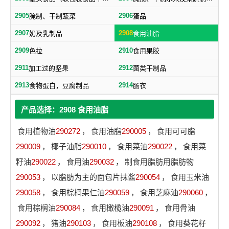
2905
2906
腌制、干制蔬菜
蛋品
2907
2908
奶及乳制品
食用油脂
2909
2910
色拉
食用果胶
2911
2912
加工过的坚果
菌类干制品
2913
2914
食物蛋白，豆腐制品
肠衣
产品选择：2908 食用油脂
食用植物油
290272
，
食用油脂
290005
，
食用可可脂
290009
，
椰子油脂
290010
，
食用菜油
290022
，
食用菜
籽油
290022
，
食用油
290032
，
制食用脂肪用脂肪物
290053
，
以脂肪为主的面包片抹酱
290054
，
食用玉米油
290058
，
食用棕榈果仁油
290059
，
食用芝麻油
290060
，
食用棕榈油
290084
，
食用橄榄油
290091
，
食用骨油
290092
，
猪油
290103
，
食用板油
290108
，
食用葵花籽