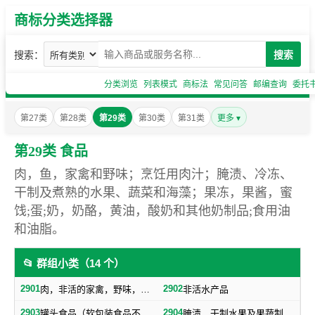
商标分类选择器
搜索：
搜索
分类浏览
列表模式
商标法
常见问答
邮编查询
委托
第27类
第28类
第29类
第30类
第31类
更多 ▾
第29类 食品
肉，鱼，家禽和野味；烹饪用肉汁；腌渍、冷冻、
干制及煮熟的水果、蔬菜和海藻；果冻，果酱，蜜
饯;蛋;奶，奶酪，黄油，酸奶和其他奶制品;食用油
和油脂。
📂 群组小类（14 个）
2901
2902
肉，非活的家禽，野味，肉汁
非活水产品
2903
2904
罐头食品（软包装食品不包括在内，随原料制成品归类）
腌渍、干制水果及果蔬制零食小吃