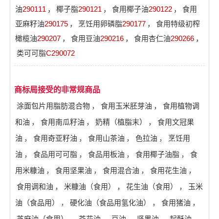
油
290111
，
椰子脂
290121
，
食用椰子油
290122
，
食用
亚麻籽油
290175
，
烹饪用卵磷脂
290177
，
食用特级初榨
橄榄油
290207
，
食用豆油
290216
，
食用杏仁油
290266
，
类可可脂
C290072
商标局接受的非常规商品
涂面包片用脂肪混合物
，
食用玉米胚芽油
，
食用植物调
和油
，
食用南瓜籽油
，
奶精（植脂末）
，
食用文冠果
油
，
食用奇亚籽油
，
食用山茶油
，
色拉油
，
烹饪用
油
，
食品用可可脂
，
食品用板油
，
食用椰子油脂
，
食
用米糠油
，
食用坚果油
，
食用混合油
，
食用花生油
，
食用调和油
，
米糠油（食用）
，
花生油（食用）
，
玉米
油（食品用）
，
硬化油（食品用氢化油）
，
食用猪油
，
芝麻油（食用）
，
芥花油
，
豆油
，
坚果油
，
起酥油
，