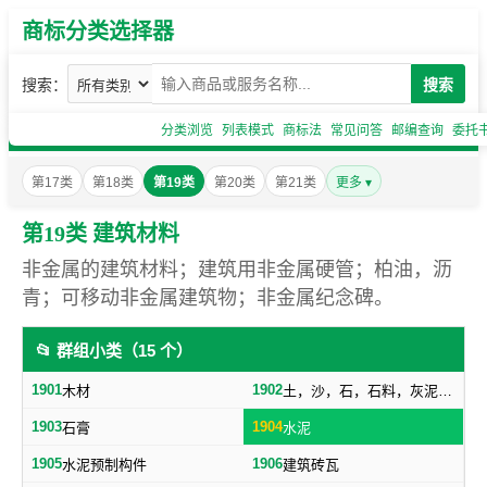
商标分类选择器
搜索：
搜索
分类浏览
列表模式
商标法
常见问答
邮编查询
委托
第17类
第18类
第19类
第20类
第21类
更多 ▾
第19类 建筑材料
非金属的建筑材料；建筑用非金属硬管；柏油，沥
青；可移动非金属建筑物；非金属纪念碑。
📂 群组小类（15 个）
1901
1902
木材
土，沙，石，石料，灰泥，炉渣等建筑用料
1903
1904
石膏
水泥
1905
1906
水泥预制构件
建筑砖瓦