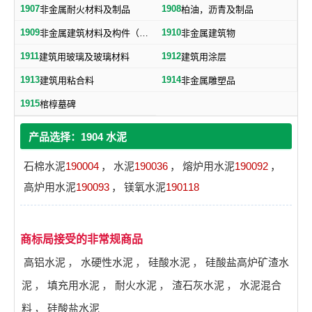
1907
1908
非金属耐火材料及制品
柏油，沥青及制品
1909
1910
非金属建筑材料及构件（不包括水泥预制构件）
非金属建筑物
1911
1912
建筑用玻璃及玻璃材料
建筑用涂层
1913
1914
建筑用粘合料
非金属雕塑品
1915
棺椁墓碑
产品选择：1904 水泥
石棉水泥
190004
，
水泥
190036
，
熔炉用水泥
190092
，
高炉用水泥
190093
，
镁氧水泥
190118
商标局接受的非常规商品
高铝水泥
，
水硬性水泥
，
硅酸水泥
，
硅酸盐高炉矿渣水
泥
，
填充用水泥
，
耐火水泥
，
渣石灰水泥
，
水泥混合
料
，
硅酸盐水泥