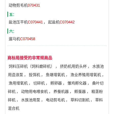
动物剪毛机
070431
五：
盐池压平机
C070441
，
起盐机
C070442
六：
遛马机
C070458
商标局接受的非常规商品
饲料压碎机（饲料磨碎机）
，
挤奶机用奶头杯
，
水族池
用造浪泵
，
投饵机
，
鱼塘增氧机
，
渔业养殖用增氧机
，
渔用增氧机
，
切碎机
，
孵卵器
，
雏鸡孵化器
，
桑叶切
碎机
，
动物用电喂食机
，
养蚕机器
，
孵蛋器
，
粗茎粉
碎机
，
水族池用泵
，
电动剪毛机
，
草料切割机
，
草料
混合机