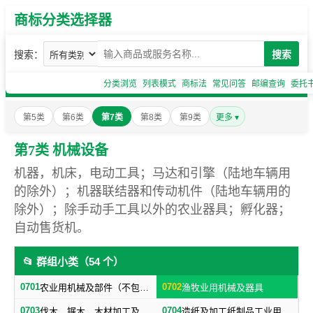
商标分类选择器
搜索：
搜索
分类浏览
列表模式
商标法
常见问答
邮编查询
委托
第5类
第6类
第7类
第8类
第9类
更多 ▾
第7类 机械设备
机器，机床，电动工具；马达和引擎（陆地车辆用
的除外）；机器联结器和传动机件（陆地车辆用的
除外）；除手动手工具以外的农业器具；孵化器；
自动售货机。
📂 群组小类（54 个）
0701
0702
农业用机械及部件（不包括小农具）
渔牧业用机械及器具
0703
0704
伐木、锯木、木材加工及火柴生产用机械及器具
造纸及加工纸制品工业用机械及器具