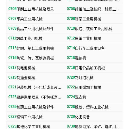
0705
0706
印刷工业用机械及器具
纤维加工及纺织、针织工业用机械及部件
0707
0708
印染工业用机械
制茶工业用机械
0709
0710
食品工业用机械及部件
酿造、饮料工业用机械
0711
0712
烟草工业用机械
皮革工业用机械
0713
0714
缝纫、制鞋工业用机械
自行车工业用设备
0715
0716
陶瓷、砖、瓦制造机械
雕刻机
0717
0718
制电池机械
日用杂品加工机械
0719
0720
制搪瓷机械
制灯泡机械
0721
0722
包装机械（不包括成套设备专用包装机械）
民用煤加工机械
0723
0724
厨房家用器具（不包括烹调、电气加热设备及厨房手工具）
洗衣机
0725
0726
制药工业用机械及部件
橡胶、塑料工业机械
0727
0728
玻璃工业用机械
化肥设备
0729
0730
其他化学工业用机械
地质勘探、采矿、选矿用机械