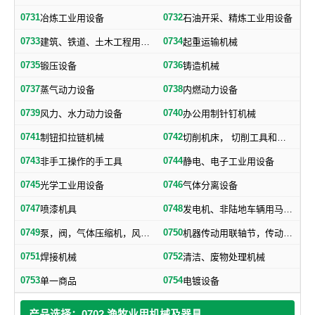
0731
0732
冶炼工业用设备
石油开采、精炼工业用设备
0733
0734
建筑、铁道、土木工程用机械
起重运输机械
0735
0736
锻压设备
铸造机械
0737
0738
蒸气动力设备
内燃动力设备
0739
0740
风力、水力动力设备
办公用制针钉机械
0741
0742
制钮扣拉链机械
切削机床， 切削工具和其他金属加工机械
0743
0744
非手工操作的手工具
静电、电子工业用设备
0745
0746
光学工业用设备
气体分离设备
0747
0748
喷漆机具
发电机、非陆地车辆用马达和引擎及其零部件
0749
0750
泵，阀，气体压缩机，风机，，液压元件，气动元件
机器传动用联轴节，传动带及其他机器零部件
0751
0752
焊接机械
清洁、废物处理机械
0753
0754
单一商品
电镀设备
产品选择：0702 渔牧业用机械及器具