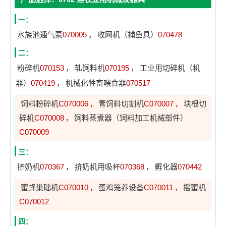
一：
水族池通气泵
070005
，
收网机（捕鱼具）
070478
二：
粉碎机
070153
，
轧饲料机
070195
，
工业用切碎机（机
器）
070419
，
机械化牲畜喂食器
070517
饲料粉碎机
C070006
青饲料切割机
C070007
块根切
，
，
碎机
C070008
饲料蒸煮器（饲料加工机械部件）
，
C070009
三：
挤奶机
070367
，
挤奶机用吸杯
070368
，
孵化器
070442
蜜蜂巢础机
C070010
蛋鸡笼养设备
C070011
摇蜜机
，
，
C070012
四：