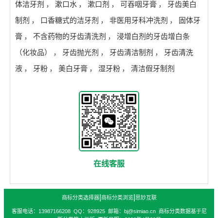
体洁牙剂
，
漱口水
，
漱口剂
，
可吞咽牙膏
，
牙齿美白
制剂
，
口香糖式的洁牙剂
，
非医用牙科冲洗剂
，
固体牙
膏
，
不含药物的牙齿清洗剂
，
浸增白剂的牙齿增白条
（化妆品）
，
牙齿抛光剂
，
牙齿清洁制剂
，
牙齿清洗
液
，
牙粉
，
美白牙膏
，
湿牙粉
，
清洁假牙制剂
在线客服
|
|
商标分类选择器
商标分类浏览
思妙互联
客服电话：13987166208 QQ：928925 邮箱：bj@simiao.cn 商标分类数据基于尼