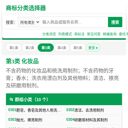
商标分类选择器
搜索：
搜索
分类浏览
列表模式
商标法
常见问答
邮编查询
委托
第1类
第2类
第3类
第4类
第5类
更多 ▾
第3类 化妆品
不含药物的化妆品和梳洗用制剂；不含药物的牙
膏；香水；洗衣用漂白剂及其他物料；清洁、擦亮
及研磨用制剂。
📂 群组小类（10 个）
0301
0302
肥皂，香皂及其他人用洗洁物品，洗衣用漂白剂及其他物料
清洁、去渍用制剂
0303
0304
抛光、擦亮制剂
研磨用材料及其制剂