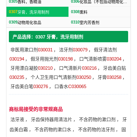
0305
0306
香料，香精油
化妆品（不包括动物用化妆品）
0307
0308
牙膏，洗牙用制剂
熏料
0309
0310
动物用化妆品
室内芳香剂
产品选择：0307 牙膏，洗牙用制剂
非医用漱口剂
030031
，
洁牙剂
030079
，
假牙清洁剂
030194
，
假牙用抛光剂
030198
，
口气清新喷雾
030204
，
牙用漂白凝胶
030210
，
口气清新片
030216
，
牙齿美白贴
030235
，
个人卫生用口气清新剂
030250
，
牙膏
030258
，
牙齿美白笔
030276
，
口香水
C030065
商标局接受的非常规商品
洁牙液
，
牙齿保持器用清洁片
，
不含药物的漱口剂
，
牙
齿美白霜
，
不含药物的漱口水
，
不含药物的洁牙剂
，
固