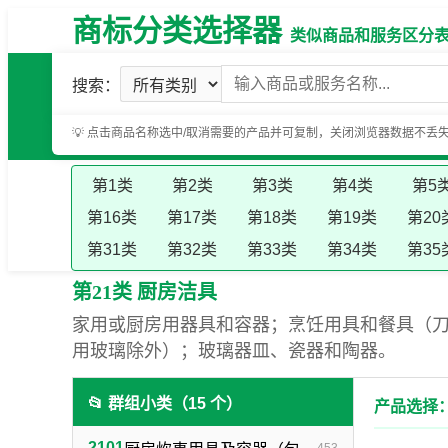
商标分类选择器
类似商品和服务区分表（基
搜索：
💡 点击商品名称选中/取消需要的产品并可复制，关闭浏览器数据不丢
第1类
第2类
第3类
第4类
第5
第16类
第17类
第18类
第19类
第20
第31类
第32类
第33类
第34类
第35
第21类 厨房洁具
家用或厨房用器具和容器；烹饪用具和餐具（
用玻璃除外）；玻璃器皿、瓷器和陶器。
📂 群组小类（15 个）
产品选择：
2101