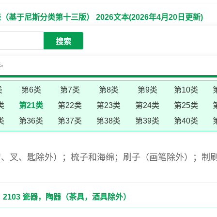
于尼斯分类第十三版） 2026文本(2026年4月20日更新)
搜索
失。
类
第6类
第7类
第8类
第9类
第10类
类
第21类
第22类
第23类
第24类
第25类
类
第36类
第37类
第38类
第39类
第40类
刀、叉、匙除外）；梳子和海绵；刷子（画笔除外）；制
2103 瓷器，陶器（茶具，酒具除外）