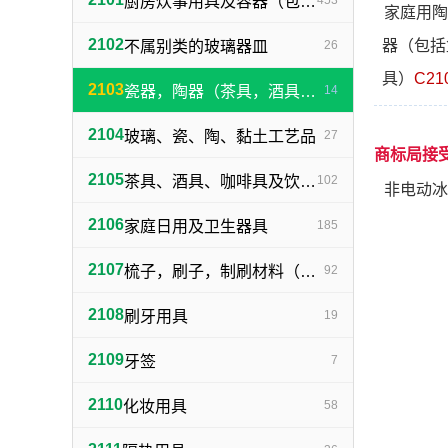
厨房炊事用具及容器（包括不属别类的餐具）
453
家庭用陶
2102
器（包括
不属别类的玻璃器皿
26
具）
C21
2103
瓷器，陶器（茶具，酒具除外）
14
2104
玻璃、瓷、陶、黏土工艺品
27
商标局接
2105
茶具、酒具、咖啡具及饮水用具
102
非电动冰
2106
家庭日用及卫生器具
185
2107
梳子，刷子，制刷材料（不包括牙刷）
92
2108
刷牙用具
19
2109
牙签
7
2110
化妆用具
58