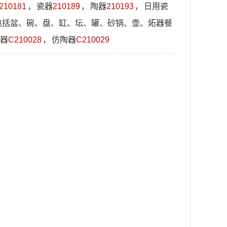
210181
，
瓷器
210189
，
陶器
210193
，
日用瓷
包括盆、碗、盘、缸、坛、罐、砂锅、壶、炻器餐
器
C210028
，
仿陶器
C210029