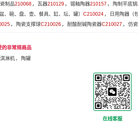
瓷制品
210068
，
瓦器
210129
，
锡釉陶器
210157
，
陶制平底锅
盆、碗、盘、壶、餐具、缸、坛、罐）
C210024
，
日用陶器（
0025
，
陶瓷支撑球
C210026
，
耐酸耐碱陶瓷器
C210027
，
仿瓷
受的非常规商品
淇淋机
，
陶罐
在线客服