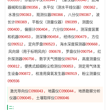
器械和仪器
090356
，
水平仪（测水平线仪器）
090362
，
水准仪
090363
，
观测仪器
090366
，
八分仪
090367
，
波
长计
090369
，
平板仪（测量仪器）
090399
，
测面仪
090400
，
偏振计
090404
，
六分仪
090444
，
测深度装置
和机器
090453
，
测深锤
090454
，
经纬仪
090479
，
方位
仪
090512
，
定向罗盘
090523
，
海水深度探测器
090668
，
风向袋（用于标明风向）
090678
，
罗盘仪针
090754
，
红
外探测器
090756
，
数字天气预报仪
090764
，
高度测量仪
090812
，
便携式超细粉尘检测仪
090853
，
测定用气体发
生设备
090872
，
校准用臭氧发生器
090919
，
粉尘测量仪
090936
激光导向仪
C090043
地震仪
C090044
地质勘察分析
，
，
仪器
C090045
土壤取样仪
C090046
，
二：