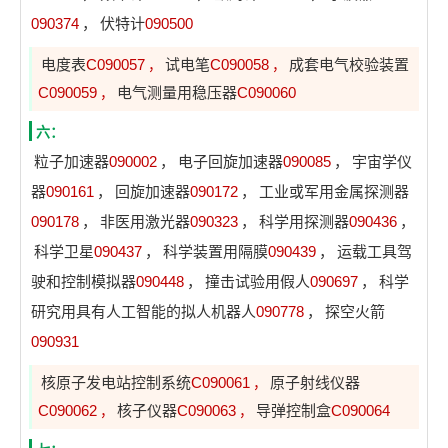
090374
，
伏特计
090500
电度表
C090057
试电笔
C090058
成套电气校验装置
，
，
C090059
电气测量用稳压器
C090060
，
六：
粒子加速器
090002
，
电子回旋加速器
090085
，
宇宙学仪
器
090161
，
回旋加速器
090172
，
工业或军用金属探测器
090178
，
非医用激光器
090323
，
科学用探测器
090436
，
科学卫星
090437
，
科学装置用隔膜
090439
，
运载工具驾
驶和控制模拟器
090448
，
撞击试验用假人
090697
，
科学
研究用具有人工智能的拟人机器人
090778
，
探空火箭
090931
核原子发电站控制系统
C090061
原子射线仪器
，
C090062
核子仪器
C090063
导弹控制盒
C090064
，
，