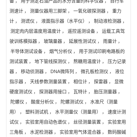
备
，
用于测定石油产品的水分含量的科学仪器
，
自行车
测速计
，
测量仪器用三脚架
，
一氧化碳探测器
，
重力
计
，
测谎仪
，
液面指示器（水平仪）
，
制动液检测器
，
测定肉内层温度用温度计
，
遥控遥测设备
，
运载工具驾
驶训练模拟器
，
玻璃量器
，
延展性测试仪
，
雨量计
，
半导体测试设备
，
烟气分析仪
，
用于测试印刷电路板的
测试装置
，
地下管线探测仪
，
熬糖用温度计
，
压力记录
器
，
移动侦测器
，
DNA微阵列
，
微孔板检测仪
，
液位
指示器
，
天线参数测量装置
，
相位计
，
探雷器
，
显微
硬度测试仪
，
探测器用接口
，
瓦特计
，
胎压测量器
，
陀螺仪
，
酸度分析仪
，
陀螺测试仪
，
水准尺（测量
用）
，
塑料测试机
，
水平测量仪（测量用）
，
速度计测
试仪
，
实验室用自动色谱仪
，
丝径测量装置
，
实验室用
三角板
，
水泥检测器
，
实验室用气体混合器
，
数码酸碱