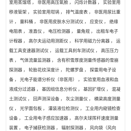
室用蒸馏塔
，
非医用高压氧舱
，
闪烁计数器
，
实验室用
移液管架
，
实验室用坩埚
，
排气温度表
，
非医用尿比重
计
，
量料桶
，
非医用皮肤水分测试仪
，
应变仪
，
绝缘
电阻表
，
准直仪
，
电压检测器
，
量角规
，
出租车电子
计程器
，
高尔夫运动用测距仪
，
科学用磁力分离器
，
运
载工具变速器测试仪
，
运载工具刹车测试仪
，
高压压力
表
，
气体流量监测器
，
含有积雪厚度测量传感器的雪崩
探测器
，
轮胎花纹深度计
，
陀螺罗盘
，
探雷用电子设
备
，
光电子能谱分析仪（非医用）
，
实验室用血液和血
液成分过滤器
，
基因组信息分析仪
，
基因扩增仪
，
混凝
土测试仪
，
回声测深设备
，
灰尘测量仪
，
横梁高度测量
仪
，
光学面包板
，
灌装液位检测仪
，
工业用内窥镜检查
设备
，
工业用电子感应加速器
，
高尔夫球挥杆速度测量
装置
，
电子捕获检测器
，
辐射探测器
，
风向袋（风向