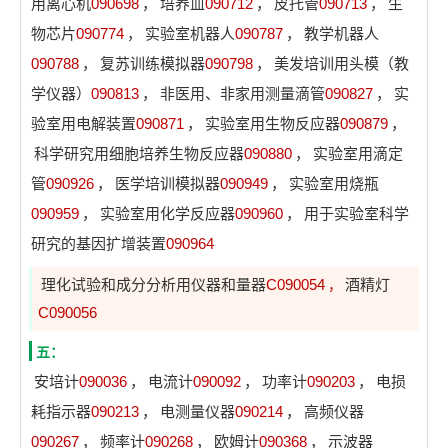
用离心机
090698
，
培养皿
090712
，
皮托管
090713
，
生
物芯片
090774
，
实验室机器人
090787
，
教学机器人
090788
，
复苏训练模拟器
090798
，
美发培训用头模（教
学仪器）
090813
，
非医用、非家用测量滴管
090827
，
实
验室用电解装置
090871
，
实验室用生物反应器
090879
，
科学研究用细胞培养生物反应器
090880
，
实验室用滴定
管
090926
，
医学培训模拟器
090949
，
实验室用烧瓶
090959
，
实验室用化学反应器
090960
，
用于实验室科学
研究的基因扩增装置
090964
理化试验和成分分析用仪器和量器
C090054
酒精灯
，
C090056
五：
安培计
090036
，
电流计
090092
，
功率计
090203
，
电损
耗指示器
090213
，
电测量仪器
090214
，
高频仪器
090267
，
频率计
090268
，
欧姆计
090368
，
示波器