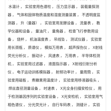
水温计
，
实验室用色谱柱
，
压力显示器
，
装载量探测
器
，
气体和固体物质温度和湿度测量装置
，
不透明度监
测器
，
升（量器）
，
实验室用发酵设备
，
流量表
，
教
学仪器和设备
，
量油尺
，
量角器
，
检查飞行参数用设
备
，
烧杯
，
机油温度表
，
吊线坠
，
测试仪器
，
实验室
用长颈瓶
，
质谱仪
，
模拟万用表
，
超声探伤仪
，
X射线
荧光分析仪
，
振动计
，
风速表
，
万用表
，
半导体检测
机
，
实验室用过滤器
，
液面指示器
，
X射线衍射分析
仪
，
电子运动训练模拟器
，
射频功率计
，
量雨筒
，
实
验室用磁板
，
煮糖果用温度计
，
实验室用移液器吸头
，
焊丝直径测量设备
，
时速表
，
X光全身扫描安检仪
，
用
于检测基因序列的实验室设备
，
X光安检机
，
实验室用气
相色谱仪
，
分光荧光计
，
自行车码表
，
测缝计
，
实验