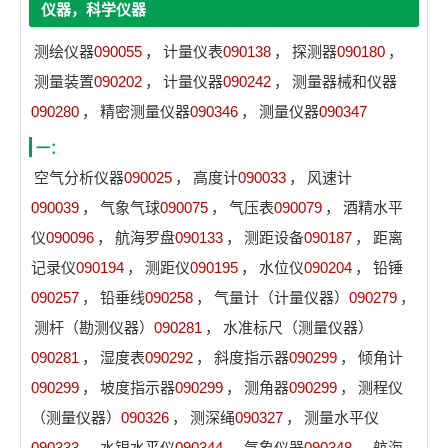
仪器，科学仪器
测绘仪器
090055
，
计量仪表
090138
，
探测器
090180
，
测量装置
090202
，
计量仪器
090242
，
测量器械和仪器
090280
，
精密测量仪器
090346
，
测量仪器
090347
一：
空气分析仪器
090025
，
高度计
090033
，
风速计
090039
，
气象气球
090075
，
气压表
090079
，
酒精水平
仪
090096
，
航海罗盘
090133
，
测距设备
090187
，
距离
记录仪
090194
，
测距仪
090195
，
水位仪
090204
，
铅锤
090257
，
铅垂线
090258
，
气量计（计量仪器）
090279
，
测杆（勘测仪器）
090281
，
水准标尺（测量仪器）
090281
，
湿度表
090292
，
斜度指示器
090299
，
倾角计
090299
，
坡度指示器
090299
，
测角器
090299
，
测程仪
（测量仪器）
090326
，
测深绳
090327
，
测量水平仪
090333
，
水银水平仪
090344
，
气象仪器
090348
，
航海