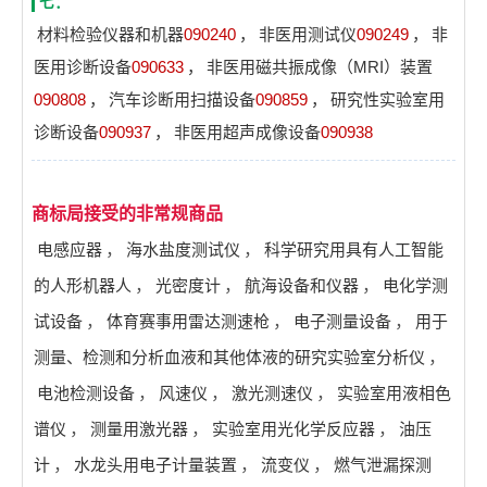
七：
材料检验仪器和机器
090240
，
非医用测试仪
090249
，
非
医用诊断设备
090633
，
非医用磁共振成像（MRI）装置
090808
，
汽车诊断用扫描设备
090859
，
研究性实验室用
诊断设备
090937
，
非医用超声成像设备
090938
商标局接受的非常规商品
电感应器
，
海水盐度测试仪
，
科学研究用具有人工智能
的人形机器人
，
光密度计
，
航海设备和仪器
，
电化学测
试设备
，
体育赛事用雷达测速枪
，
电子测量设备
，
用于
测量、检测和分析血液和其他体液的研究实验室分析仪
，
电池检测设备
，
风速仪
，
激光测速仪
，
实验室用液相色
谱仪
，
测量用激光器
，
实验室用光化学反应器
，
油压
计
，
水龙头用电子计量装置
，
流变仪
，
燃气泄漏探测