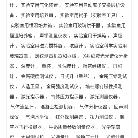
计
，
实验室用气化装置
，
实验室用自动离子交换层析设
备
，
实验室用培养皿
，
实验室用拭子（实验室工具）
，
实验室用恒温培养箱
，
实验室用玻璃烘干器
，
实验室用
恒湿培养箱
，
声学测量仪表
，
实验室用干燥箱
，
声级
计
，
实验室用磁力搅拌器
，
浓度计
，
实验室科学实验用
玻璃器皿
，
螺纹测量机器和器械
，
X射线荧光光谱仪分析
器
，
深度计
，
量杯
，
乳浊度计
，
精密经纬仪
，
日照
计
，
金属硬度测试仪
，
日式升（量器）
，
金属压缩测试
仪
，
人造卫星
，
金属强度测试仪
，
墙柱螺钉磁性探测
器
，
激光指示器
，
气体压力指示器
，
激光测量仪器
，
气体流量计
，
混凝土检测机器
，
气体分析仪器
，
回声测
深仪
，
气泡水平仪
，
红外探测装置
，
扭力测试仪
，
航
空器飞行模拟器
，
牛奶质量参数测量仪器
，
光学轮廓
仪
，
木材测试机
，
光通量计
，
轮胎压力计
，
光频计量