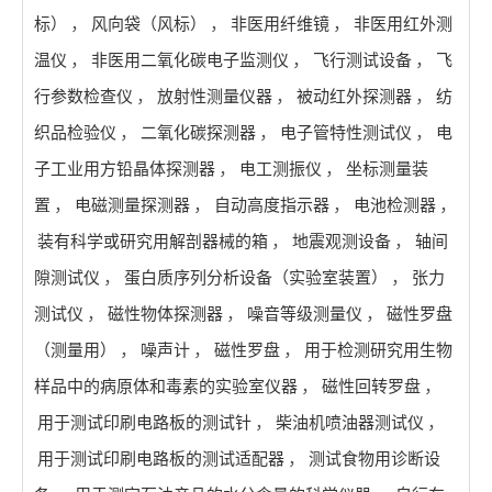
标）
，
风向袋（风标）
，
非医用纤维镜
，
非医用红外测
温仪
，
非医用二氧化碳电子监测仪
，
飞行测试设备
，
飞
行参数检查仪
，
放射性测量仪器
，
被动红外探测器
，
纺
织品检验仪
，
二氧化碳探测器
，
电子管特性测试仪
，
电
子工业用方铅晶体探测器
，
电工测振仪
，
坐标测量装
置
，
电磁测量探测器
，
自动高度指示器
，
电池检测器
，
装有科学或研究用解剖器械的箱
，
地震观测设备
，
轴间
隙测试仪
，
蛋白质序列分析设备（实验室装置）
，
张力
测试仪
，
磁性物体探测器
，
噪音等级测量仪
，
磁性罗盘
（测量用）
，
噪声计
，
磁性罗盘
，
用于检测研究用生物
样品中的病原体和毒素的实验室仪器
，
磁性回转罗盘
，
用于测试印刷电路板的测试针
，
柴油机喷油器测试仪
，
用于测试印刷电路板的测试适配器
，
测试食物用诊断设