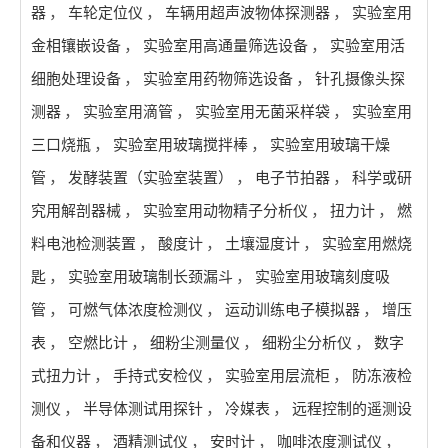
器
，
车轮定位仪
，
车辆用超声波物体探测器
，
实验室用
金相镶嵌设备
，
实验室用高通量筛选设备
，
实验室用活
细胞处理设备
，
实验室用药物筛选设备
，
针孔摄像头探
测器
，
实验室用滴管
，
实验室用无菌采样袋
，
实验室用
三口烧瓶
，
实验室用玻璃搅拌棒
，
实验室用玻璃干燥
管
，
发酵装置（实验室装置）
，
电子节拍器
，
科学或研
究用解剖器械
，
实验室用动物精子分析仪
，
扭力计
，
燃
料电池检测装置
，
酸度计
，
土壤湿度计
，
实验室用燃烧
匙
，
实验室用玻璃制长颈漏斗
，
实验室用玻璃刻度吸
管
，
可燃气体浓度检测仪
，
运动训练电子模拟器
，
增压
表
，
空燃比计
，
细粉尘测量仪
，
细粉尘分析仪
，
数字
式扭力计
，
手持式安检仪
，
实验室用层流柜
，
防冻液检
测仪
，
半导体测试用探针
，
冷媒表
，
远程控制的遥测设
备和仪器
，
酒精测试仪
，
安时计
，
咖啡浓度测试仪
，