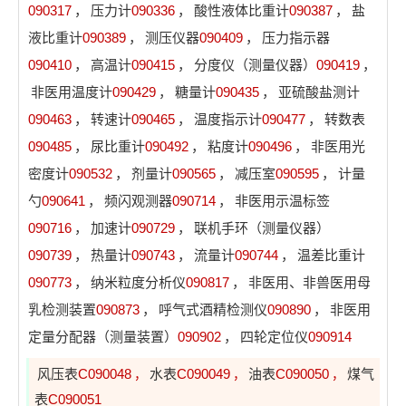
090317
，
压力计
090336
，
酸性液体比重计
090387
，
盐
液比重计
090389
，
测压仪器
090409
，
压力指示器
090410
，
高温计
090415
，
分度仪（测量仪器）
090419
，
非医用温度计
090429
，
糖量计
090435
，
亚硫酸盐测计
090463
，
转速计
090465
，
温度指示计
090477
，
转数表
090485
，
尿比重计
090492
，
粘度计
090496
，
非医用光
密度计
090532
，
剂量计
090565
，
减压室
090595
，
计量
勺
090641
，
频闪观测器
090714
，
非医用示温标签
090716
，
加速计
090729
，
联机手环（测量仪器）
090739
，
热量计
090743
，
流量计
090744
，
温差比重计
090773
，
纳米粒度分析仪
090817
，
非医用、非兽医用母
乳检测装置
090873
，
呼气式酒精检测仪
090890
，
非医用
定量分配器（测量装置）
090902
，
四轮定位仪
090914
风压表
C090048
水表
C090049
油表
C090050
煤气
，
，
，
表
C090051