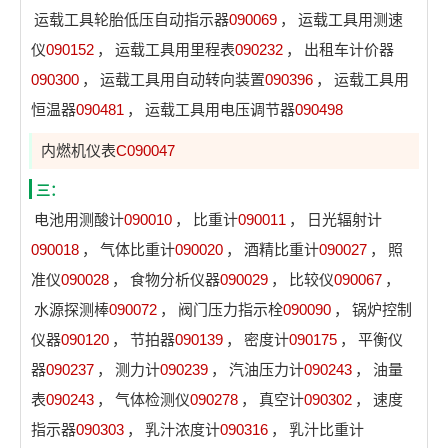
运载工具轮胎低压自动指示器
090069
，
运载工具用测速
仪
090152
，
运载工具用里程表
090232
，
出租车计价器
090300
，
运载工具用自动转向装置
090396
，
运载工具用
恒温器
090481
，
运载工具用电压调节器
090498
内燃机仪表
C090047
三：
电池用测酸计
090010
，
比重计
090011
，
日光辐射计
090018
，
气体比重计
090020
，
酒精比重计
090027
，
照
准仪
090028
，
食物分析仪器
090029
，
比较仪
090067
，
水源探测棒
090072
，
阀门压力指示栓
090090
，
锅炉控制
仪器
090120
，
节拍器
090139
，
密度计
090175
，
平衡仪
器
090237
，
测力计
090239
，
汽油压力计
090243
，
油量
表
090243
，
气体检测仪
090278
，
真空计
090302
，
速度
指示器
090303
，
乳汁浓度计
090316
，
乳汁比重计