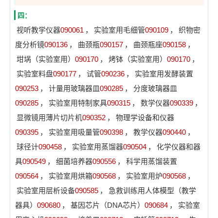
四：
视听教学仪器
090061
，
实验室用毛细管
090109
，
织物密
度分析镜
090136
，
曲颈瓶
090157
，
曲颈瓶座
090158
，
坩埚（实验室用）
090170
，
烤钵（实验室用）
090170
，
实验室料盘
090177
，
试管
090236
，
实验室用发酵装置
090253
，
计量用玻璃器皿
090285
，
分度玻璃器皿
090285
，
实验室用特制家具
090315
，
数学仪器
090339
，
显微镜用薄片切片机
090352
，
物理学设备和仪器
090395
，
实验室用吸量管
090398
，
教学仪器
090440
，
球径计
090458
，
实验室用蒸馏器
090504
，
化学仪器和器
具
090549
，
细菌培养器
090556
，
科学用蒸馏装置
090564
，
实验室用烘箱
090568
，
实验室用炉
090568
，
实验室用层析设备
090585
，
急救训练用人体模型（教学
器具）
090680
，
基因芯片（DNA芯片）
090684
，
实验室