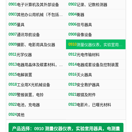
0901
0902
电子计算机及其外部设备
记录、记数检测器
0903
0904
其他办公用机械（不包括打字机、誉写机、油印机）
衡器
0905
0906
量具
信号器具
0907
0908
通讯导航设备
音像设备
0909
0910
摄影、电影用具及仪器
测量仪器仪表，实验室用器具，电测量仪器，科学仪器
0911
0912
光学仪器
光电传输材料
0913
0914
电器用晶体及碳素材料，电子、电气通用元件
电器成套设备及控制装置
0915
0916
电解装置
灭火器具
0918
0919
工业用X光机械设备
安全救护器具
0920
0921
警报装置，电铃
眼镜及附件
0922
0923
电池，充电器
电影片，已曝光材料
0924
其他
产品选择：0910 测量仪器仪表，实验室用器具，电测量