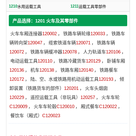
1210
1211
水用运载工具
运载工具零部件
产品选择：1201 火车及其零部件
火车车厢连接器
120002
，
铁路车辆轮缘
120033
，
铁路车
辆转向架
120047
，
缆索铁道车辆
120071
，
铁路车辆
120072
，
铁路车辆缓冲器
120078
，
人力轨道车
120106
，
电动运载工具
120110
，
铁路冷藏货车
120129
，
卧铺车厢
120136
，
机车
120138
，
铁路车厢
120140
，
铁路餐车
120172
，
陆、空、水或铁路用机动运载工具
120193
，
倾
卸装置（铁路货车的部件）
120201
，
火车头烟囱
120229
，
遥控运载工具（非玩具）
120257
，
火车车轮
C120009
，
火车车轮毂
C120010
，
厢式餐车
C120022
，
餐饮车（厢式）
C120023