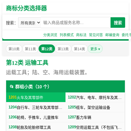
商标分类选择器
搜索：
搜索
分类浏览
列表模式
商标法
常见问答
邮编查询
委托
第10类
第11类
第12类
第13类
第14类
更多 ▾
第12类 运输工具
运载工具；陆、空、海用运载装置。
📂 群组小类（10 个）
1201
1202
火车及其零部件
汽车、电车、摩托车及其零部件（不包括轮胎）
1204
1205
自行车、三轮车及其零部件（不包括轮胎）
缆车，架空运输设备
1206
1207
轮椅，手推车，儿童推车
畜力车辆
1208
1209
轮胎及轮胎修理工具
空用运载工具（不包括飞机轮胎）