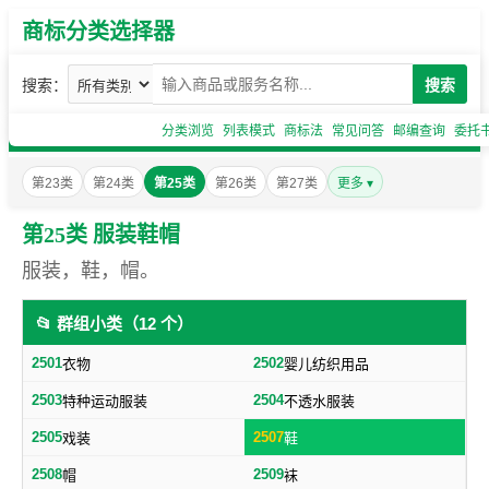
商标分类选择器
搜索：
搜索
分类浏览
列表模式
商标法
常见问答
邮编查询
委托
第23类
第24类
第25类
第26类
第27类
更多 ▾
第25类 服装鞋帽
服装，鞋，帽。
📂 群组小类（12 个）
2501
2502
衣物
婴儿纺织用品
2503
2504
特种运动服装
不透水服装
2505
2507
戏装
鞋
2508
2509
帽
袜