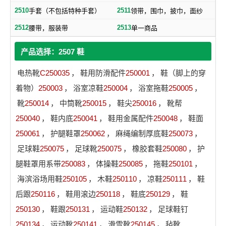
2510
2511
手套（不包括特种手套）
领带，围巾，披巾，面纱
2512
2513
腰带，服装带
单一商品
产品选择：2507 鞋
电热靴
C250035
，
鞋用防滑配件
250001
，
鞋（脚上的穿
着物）
250003
，
浴室凉鞋
250004
，
浴室拖鞋
250005
，
靴
250014
，
中筒靴
250015
，
鞋尖
250016
，
靴帮
250040
，
鞋内底
250041
，
鞋用金属配件
250048
，
鞋面
250061
，
护腿鞋罩
250062
，
麻绳编制厚底鞋
250073
，
足球鞋
250075
，
足球靴
250075
，
橡胶套鞋
250080
，
护
腿鞋罩用系带
250083
，
体操鞋
250085
，
拖鞋
250101
，
海滨浴场用鞋
250105
，
木鞋
250110
，
凉鞋
250111
，
鞋
后跟
250116
，
鞋用滚边
250118
，
鞋底
250129
，
鞋
250130
，
鞋跟
250131
，
运动鞋
250132
，
足球鞋钉
250134
，
运动靴
250141
，
滑雪靴
250145
，
毡靴