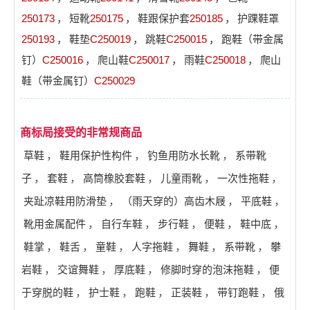
250173
，
短靴
250175
，
鞋跟保护套
250185
，
护踝鞋罩
250193
，
鞋垫
C250019
，
跳鞋
C250015
，
跑鞋（带金属
钉）
C250016
，
爬山鞋
C250017
，
雨鞋
C250018
，
爬山
鞋（带金属钉）
C250029
商标局接受的非常规商品
草鞋
，
鞋用保护性构件
，
钓鱼用防水长靴
，
系带靴
子
，
套鞋
，
高筒橡胶套鞋
，
儿童雨靴
，
一次性拖鞋
，
夹趾凉鞋用防滑垫
，
（雨天穿的）高齿木屐
，
平底鞋
，
靴用金属配件
，
自行车鞋
，
步行鞋
，
便鞋
，
鞋中底
，
鞋掌
，
鞋舌
，
童鞋
，
人字拖鞋
，
舞鞋
，
系带靴
，
攀
岩鞋
，
交谊舞鞋
，
厚底鞋
，
修脚时穿的泡沫拖鞋
，
便
于穿脱的鞋
，
护士鞋
，
跑鞋
，
正装鞋
，
带钉跑鞋
，
俄