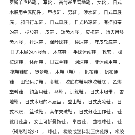
罗斯羊毛毡靴
，
军靴
，
高筒裘里雪地靴
，
女靴
，
日式
木屐用金属配件
，
甲板鞋
，
男鞋
，
涉水鞋
，
日式草屐
底
，
骑自行车鞋
，
日式草屐
，
日式毡凉鞋
，
有搭扣带
的鞋
，
橡胶鞋
，
皮鞋
，
矮齿木屐
，
皮拖鞋
，
晴天用矮
齿木屐
，
排球鞋
，
保龄球鞋
，
棒球鞋
，
鹿皮软底鞋
，
日式木屐的木屐台
，
木底鞋
，
手球运动鞋
，
靴套
，
橄
榄球鞋
，
休闲鞋
，
日式草鞋
，
网球鞋
，
非运动用鞋
，
拖鞋鞋底
，
徒步靴
，
木鞋（鞋）
，
帆布鞋
，
帆布便
鞋
，
田径运动鞋
，
冬靴
，
胶底布鞋用橡胶鞋底
，
乙烯
塑料鞋
，
钓鱼用鞋
，
马靴
，
训练鞋
，
日式木屐带
，
雪
地靴
，
日式木屐的木屐齿
，
登山鞋
，
日式皮凉鞋
，
日
式木屐
，
篮球鞋
，
高尔夫球鞋
，
日式分趾工作鞋
，
鞋
靴用鞋垫
，
女士可折叠拖鞋
，
拳击鞋
，
曲棍球鞋
，
鞋
（矫形鞋除外）
，
球鞋
，
橡胶或塑料制压纹鞋跟
，
橡胶