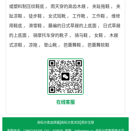
或塑料制压纹鞋底
，
雨天穿的高齿木屐
，
夹趾拖鞋
，
夹
趾凉鞋
，
徒步鞋
，
女式短靴
，
工作靴
，
工作鞋
，
维修
用鞋底
，
滑雪鞋
，
藤编的日式草屐的上底面
，
日式草屐
的上底面
，
骑摩托车穿的靴子
，
骑马鞋
，
女鞋
，
木屐
式凉鞋
，
凉拖
，
登山靴
，
芭蕾舞鞋
，
芭蕾舞软鞋
在线客服
|
|
商标分类选择器
商标分类浏览
思妙互联
客服电话：13987166208 QQ：928925 邮箱：bj@simiao.cn 商标分类数据基于尼