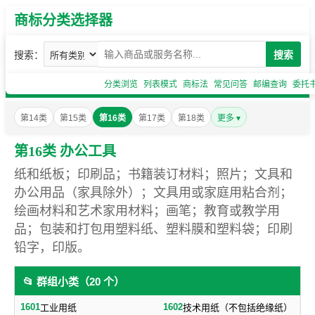
商标分类选择器
搜索：
搜索
分类浏览
列表模式
商标法
常见问答
邮编查询
委托
第14类
第15类
第16类
第17类
第18类
更多 ▾
第16类 办公工具
纸和纸板；印刷品；书籍装订材料；照片；文具和
办公用品（家具除外）；文具用或家庭用粘合剂；
绘画材料和艺术家用材料；画笔；教育或教学用
品；包装和打包用塑料纸、塑料膜和塑料袋；印刷
铅字，印版。
📂 群组小类（20 个）
1601
1602
工业用纸
技术用纸（不包括绝缘纸）