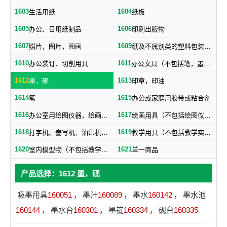
1603
1604
生活用纸
纸板
1605
1606
办公、日用纸制品
印刷出版物
1607
1609
照片，图片，图画
纸及不属别类的塑料包装物品
1610
1611
办公装订、切削用具
办公文具（不包括笔，墨，印，胶水）
1612
1613
墨，砚
印章，印油
1614
1615
笔
办公或家庭用胶带或粘合剂
1616
1617
办公室用绘图仪器，绘画仪器
绘画用具（不包括绘图仪器，笔）
1618
1619
打字机、誊写机、油印机及其附件（包括印刷铅字、印版）
教学用具（不包括教学实验用仪器）
1620
1621
室内模型物（不包括教学用模型标本）
单一商品
产品选择：1612 墨，砚
吸墨用具
160051
，
墨汁
160089
，
墨水
160142
，
墨水池
160144
，
墨水台
160301
，
墨锭
160334
，
砚台
160335