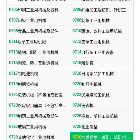
0705
0706
印刷工业用机械及器具
纤维加工及纺织、针织工业用机械及部件
0707
0708
印染工业用机械
制茶工业用机械
0709
0710
食品工业用机械及部件
酿造、饮料工业用机械
0711
0712
烟草工业用机械
皮革工业用机械
0713
0714
缝纫、制鞋工业用机械
自行车工业用设备
0715
0716
陶瓷、砖、瓦制造机械
雕刻机
0717
0718
制电池机械
日用杂品加工机械
0719
0720
制搪瓷机械
制灯泡机械
0721
0722
包装机械（不包括成套设备专用包装机械）
民用煤加工机械
0723
0724
厨房家用器具（不包括烹调、电气加热设备及厨房手工具）
洗衣机
0725
0726
制药工业用机械及部件
橡胶、塑料工业机械
0727
0728
玻璃工业用机械
化肥设备
0729
0730
其他化学工业用机械
地质勘探、采矿、选矿用机械