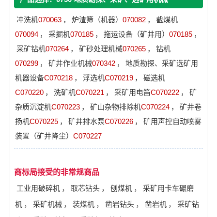
冲洗机
070063
，
炉渣筛（机器）
070082
，
截煤机
070094
，
采掘机
070185
，
拖运设备（矿井用）
070185
，
采矿钻机
070264
，
矿砂处理机械
070265
，
钻机
070299
，
矿井作业机械
070342
，
地质勘探、采矿选矿用
机器设备
C070218
，
浮选机
C070219
，
磁选机
C070220
，
洗矿机
C070221
，
采矿用电笛
C070222
，
矿
杂质沉淀机
C070223
，
矿山杂物排除机
C070224
，
矿井卷
扬机
C070225
，
矿井排水泵
C070226
，
矿用声控自动喷雾
装置（矿井降尘）
C070227
商标局接受的非常规商品
工业用破碎机
，
取芯钻头
，
刨煤机
，
采矿用卡车碾磨
机
，
采矿机械
，
装煤机
，
凿岩钻头
，
凿岩机
，
采矿钻