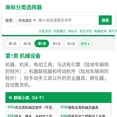
商标分类选择器
搜索：
搜索
分类浏览
列表模式
商标法
常见问答
邮编查询
委托
第5类
第6类
第7类
第8类
第9类
更多 ▾
第7类 机械设备
机器，机床，电动工具；马达和引擎（陆地车辆用
的除外）；机器联结器和传动机件（陆地车辆用的
除外）；除手动手工具以外的农业器具；孵化器；
自动售货机。
📂 群组小类（54 个）
0701
0702
农业用机械及部件（不包括小农具）
渔牧业用机械及器具
0703
0704
伐木、锯木、木材加工及火柴生产用机械及器具
造纸及加工纸制品工业用机械及器具