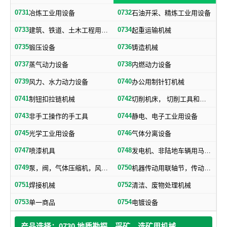
0731
0732
冶炼工业用设备
石油开采、精炼工业用设备
0733
0734
建筑、铁道、土木工程用机械
起重运输机械
0735
0736
锻压设备
铸造机械
0737
0738
蒸气动力设备
内燃动力设备
0739
0740
风力、水力动力设备
办公用制针钉机械
0741
0742
制钮扣拉链机械
切削机床， 切削工具和其他金属加工机械
0743
0744
非手工操作的手工具
静电、电子工业用设备
0745
0746
光学工业用设备
气体分离设备
0747
0748
喷漆机具
发电机、非陆地车辆用马达和引擎及其零部件
0749
0750
泵，阀，气体压缩机，风机，，液压元件，气动元件
机器传动用联轴节，传动带及其他机器零部件
0751
0752
焊接机械
清洁、废物处理机械
0753
0754
单一商品
电镀设备
产品选择：0730 地质勘探、采矿、选矿用机械