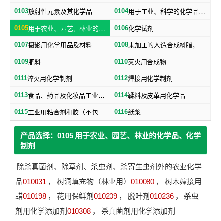
0103
0104
放射性元素及其化学品
用于工业、科学的化学品、化学制剂，不属于其他类别的产品用的化学制品
0105
0106
用于农业、园艺、林业的化学品、化学制剂
化学试剂
0107
0108
摄影用化学用品及材料
未加工的人造合成树脂，未加工塑料物质（不包括未加工的天然树脂）
0109
0110
肥料
灭火用合成物
0111
0112
淬火用化学制剂
焊接用化学制剂
0113
0114
食品、药品及化妆品工业用化学品（不包括食品用防腐盐）
鞣料及皮革用化学品
0115
0116
工业用粘合剂和胶（不包括纸用粘合剂）
纸浆
产品选择：0105 用于农业、园艺、林业的化学品、化学
制剂
除杀真菌剂、除草剂、杀虫剂、杀寄生虫剂外的农业化学
品
010031
，
树洞填充物（林业用）
010080
，
树木嫁接用
蜡
010198
，
花用保鲜剂
010209
，
脱叶剂
010236
，
杀虫
剂用化学添加剂
010308
，
杀真菌剂用化学添加剂