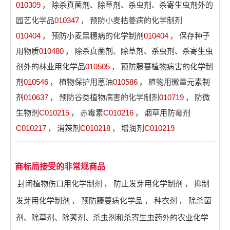
010309
，
除杀真菌剂、除草剂、杀虫剂、杀寄生虫剂外的
园艺化学品
010347
，
预防小麦枯萎病的化学制剂
010404
，
预防小麦黑穗病的化学制剂
010404
，
保存种子
用物质
010480
，
除杀真菌剂、除草剂、杀虫剂、杀寄生虫
剂外的林业用化学品
010505
，
预防藤蔓植物病害的化学制
剂
010546
，
植物保护用蒽油
010586
，
植物用微量元素制
剂
010637
，
预防谷类植物病害的化学制剂
010719
，
防微
生物剂
C010215
，
赤霉素
C010216
，
烟草用防霉剂
C010217
，
消辣剂
C010218
，
增润剂
C010219
商标局接受的非常规商品
封闭植物伤口用化学制剂
，
防止发芽用化学制剂
，
抑制
发芽用化学制剂
，
预防藤蔓病化学品
，
种衣剂
，
除杀菌
剂、除草剂、除莠剂、杀虫剂和杀寄生虫药外的农业化学