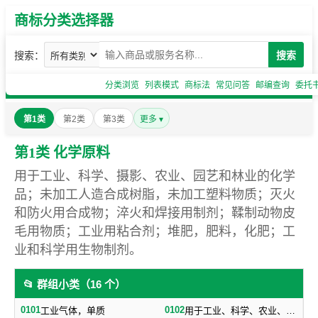
商标分类选择器
搜索：
搜索
分类浏览
列表模式
商标法
常见问答
邮编查询
委托
第1类
第2类
第3类
更多 ▾
第1类 化学原料
用于工业、科学、摄影、农业、园艺和林业的化学
品；未加工人造合成树脂，未加工塑料物质；灭火
和防火用合成物；淬火和焊接用制剂；鞣制动物皮
毛用物质；工业用粘合剂；堆肥，肥料，化肥；工
业和科学用生物制剂。
📂 群组小类（16 个）
0101
0102
工业气体，单质
用于工业、科学、农业、园艺、林业的工业化工原料