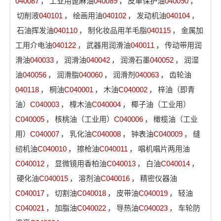
040087
，
工业用蓖麻油
040089
，
皮革保护油
040090
，
切削液
040101
，
绘画用油
040102
，
发动机油
040104
，
石油挥发油
040110
，
制化妆品用羊毛脂
040115
，
金属加
工用介电油
040122
，
武器用润滑油
040011
，
传动带用润
滑油
040033
，
润滑油
040042
，
润滑石墨
040052
，
润湿
油
040056
，
润滑脂
040060
，
润滑剂
040063
，
齿轮油
040118
，
桐油
C040001
，
木油
C040002
，
梓油（即青
油）
C040003
，
樟木油
C040004
，
椰子油（工业用）
C040005
，
核桃油（工业用）
C040006
，
橄榄油（工业
用）
C040007
，
乳化油
C040008
，
钟表油
C040009
，
缝
纫机油
C040010
，
擦枪油
C040011
，
唱机唱片两用油
C040012
，
显微镜用香柏油
C040013
，
白油
C040014
，
硬化油
C040015
，
溶剂油
C040016
，
精密仪器油
C040017
，
切割油
C040018
，
皮带油
C040019
，
轻油
C040021
，
加脂油
C040022
，
导热油
C040023
，
车轮防