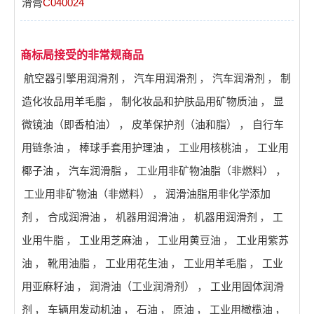
滑膏
C040024
商标局接受的非常规商品
航空器引擎用润滑剂
，
汽车用润滑剂
，
汽车润滑剂
，
制
造化妆品用羊毛脂
，
制化妆品和护肤品用矿物质油
，
显
微镜油（即香柏油）
，
皮革保护剂（油和脂）
，
自行车
用链条油
，
棒球手套用护理油
，
工业用核桃油
，
工业用
椰子油
，
汽车润滑脂
，
工业用非矿物油脂（非燃料）
，
工业用非矿物油（非燃料）
，
润滑油脂用非化学添加
剂
，
合成润滑油
，
机器用润滑油
，
机器用润滑剂
，
工
业用牛脂
，
工业用芝麻油
，
工业用黄豆油
，
工业用紫苏
油
，
靴用油脂
，
工业用花生油
，
工业用羊毛脂
，
工业
用亚麻籽油
，
润滑油（工业润滑剂）
，
工业用固体润滑
剂
，
车辆用发动机油
，
石油
，
原油
，
工业用橄榄油
，