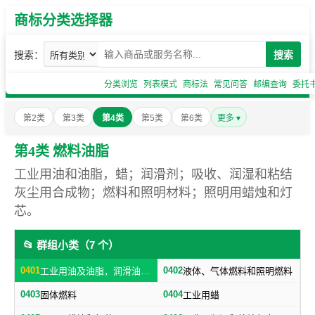
商标分类选择器
搜索：
搜索
分类浏览
列表模式
商标法
常见问答
邮编查询
委托
第2类
第3类
第4类
第5类
第6类
更多 ▾
第4类 燃料油脂
工业用油和油脂，蜡；润滑剂；吸收、润湿和粘结
灰尘用合成物；燃料和照明材料；照明用蜡烛和灯
芯。
📂 群组小类（7 个）
0401
0402
工业用油及油脂，润滑油，润滑剂（不包括燃料用油）
液体、气体燃料和照明燃料
0403
0404
固体燃料
工业用蜡