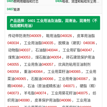
0405
0406
照明用蜡烛和灯芯
吸收、润湿和粘结灰尘用合成物
0407
能源
产品选择：0401 工业用油及油脂，润滑油，润滑剂（不
包括燃料用油）
传动带防滑剂
040009
，
鞋用油脂
040026
，
皮革用油脂
040034
，
工业用油脂
040035
，
脱模油（建筑）
040036
，
动物脂
040037
，
石油醚
040044
，
工业用矿脂
040047
，
煤焦油
040053
，
煤石脑油
040054
，
砖石建筑保护用油
040055
，
工业用鱼油
040057
，
炊具防粘用豆油制剂
040058
，
重油
040064
，
工业用菜籽油
040065
，
工业用
菜油
040065
，
石脑油
040066
，
工业用骨油
040067
，
油
精
040068
，
石油（原油或精炼油）
040071
，
硬脂（精）
040073
，
羊毛脂
040074
，
工业用葵花籽油
040075
，
纺
织用油
040080
，
皮革保护用油脂
040086
，
工业用油