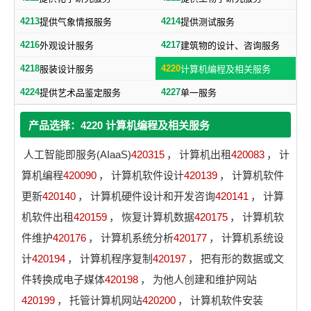
4213
4214
提供气象情报服务
提供测试服务
4216
4217
外观设计服务
建筑物的设计、咨询服务
4218
4220
服装设计服务
计算机编程及相关服务
4224
4227
提供艺术品鉴定服务
单一服务
产品选择：4220 计算机编程及相关服务
人工智能即服务(AIaaS)
420315
，
计算机出租
420083
，
计
算机编程
420090
，
计算机软件设计
420139
，
计算机软件
更新
420140
，
计算机硬件设计和开发咨询
420141
，
计算
机软件出租
420159
，
恢复计算机数据
420175
，
计算机软
件维护
420176
，
计算机系统分析
420177
，
计算机系统设
计
420194
，
计算机程序复制
420197
，
把有形的数据或文
件转换成电子媒体
420198
，
为他人创建和维护网站
420199
，
托管计算机网站
420200
，
计算机软件安装