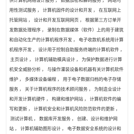
供计算机网络设计服务
，
数据加密和解码服务
，
网站可
用性测试服务
，
计算机固件的设计和开发
，
在互联网上
托管网站
，
设计和开发互联网网页
，
根据第三方订单开
发数据处理程序
，
录制在数据媒体（软件）上的用于建筑
和自动化生产的计算机程序开发
，
电子收款机系统用计算
机程序开发
，
设计用于控制自助服务终端的计算机软件
，
主页设计
，
计算机辅助模具设计
，
为保护数据进行计算
机安全威胁分析
，
与操作灌装设备和机器有关计算机软件
维护
，
多媒体设备编程
，
用于电子数据归档的电子存储
服务
，
关于计算机程序的技术顾问服务
，
为制造业设计
和开发计算机硬件
，
构建和维护网站
，
计算机软件的编
写和更新
，
计算机安全和计算机风险防范软件的更新
，
测试计算机
，
数据库开发服务
，
创建、设计和维护网
站
，
计算机辅助图形设计
，
电子数据安全系统的设计和