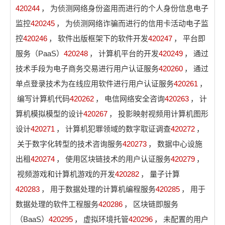
420244
，
为侦测网络身份盗用而进行的个人身份信息电子
监控
420245
，
为侦测网络诈骗而进行的信用卡活动电子监
控
420246
，
软件出版框架下的软件开发
420247
，
平台即
服务（PaaS）
420248
，
计算机平台的开发
420249
，
通过
技术手段为电子商务交易进行用户认证服务
420260
，
通过
单点登录技术为在线应用软件进行用户认证服务
420261
，
编写计算机代码
420262
，
电信网络安全咨询
420263
，
计
算机模拟模型的设计
420267
，
投影映射视频用计算机图形
设计
420271
，
计算机犯罪领域的数字取证调查
420272
，
关于数字化转型的技术咨询服务
420273
，
数据中心设施
出租
420274
，
使用区块链技术的用户认证服务
420279
，
视频游戏和计算机游戏的开发
420282
，
量子计算
420283
，
用于数据处理的计算机编程服务
420285
，
用于
数据处理的软件工程服务
420286
，
区块链即服务
（BaaS）
420295
，
虚拟环境托管
420296
，
未配置的用户