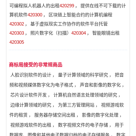
可编程拟人机器人的出租
420299
，
提供在线不可下载的计
算机软件
420300
，
区块链上智能合约的计算机编程
420302
，
基于虚拟现实工作协作的软件平台托管
420303
，
照片数字化（扫描）
420304
，
智能眼镜出租
420305
商标局接受的非常规商品
人脸识别软件的设计
，
量子计算领域的科学研究
，
把音
频和视频媒体数字化为电子格式
，
声音和影像的数字化
，
芯片设计软件开发
，
计算机自然语言处理领域的研究
，
边缘计算领域的研究
，
为第三方管理网站
，
视频游戏软
件的租赁
，
服务器存储空间出租
，
影像的数字化处理
，
视频游戏软件的出租
，
数字视频文件的电子存储
，
用于
数据库、图像和其他电子数据归档的电子存储服务
，
数字