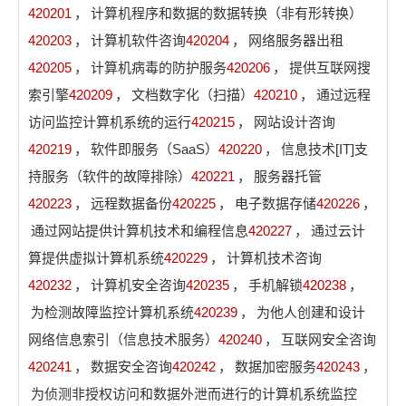
420201
，
计算机程序和数据的数据转换（非有形转换）
420203
，
计算机软件咨询
420204
，
网络服务器出租
420205
，
计算机病毒的防护服务
420206
，
提供互联网搜
索引擎
420209
，
文档数字化（扫描）
420210
，
通过远程
访问监控计算机系统的运行
420215
，
网站设计咨询
420219
，
软件即服务（SaaS）
420220
，
信息技术[IT]支
持服务（软件的故障排除）
420221
，
服务器托管
420223
，
远程数据备份
420225
，
电子数据存储
420226
，
通过网站提供计算机技术和编程信息
420227
，
通过云计
算提供虚拟计算机系统
420229
，
计算机技术咨询
420232
，
计算机安全咨询
420235
，
手机解锁
420238
，
为检测故障监控计算机系统
420239
，
为他人创建和设计
网络信息索引（信息技术服务）
420240
，
互联网安全咨询
420241
，
数据安全咨询
420242
，
数据加密服务
420243
，
为侦测非授权访问和数据外泄而进行的计算机系统监控