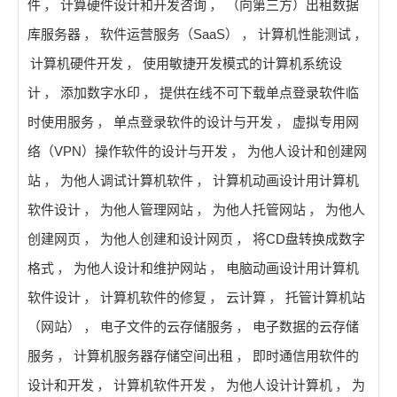
件
，
计算硬件设计和开发咨询
，
（向第三方）出租数据
库服务器
，
软件运营服务（SaaS）
，
计算机性能测试
，
计算机硬件开发
，
使用敏捷开发模式的计算机系统设
计
，
添加数字水印
，
提供在线不可下载单点登录软件临
时使用服务
，
单点登录软件的设计与开发
，
虚拟专用网
络（VPN）操作软件的设计与开发
，
为他人设计和创建网
站
，
为他人调试计算机软件
，
计算机动画设计用计算机
软件设计
，
为他人管理网站
，
为他人托管网站
，
为他人
创建网页
，
为他人创建和设计网页
，
将CD盘转换成数字
格式
，
为他人设计和维护网站
，
电脑动画设计用计算机
软件设计
，
计算机软件的修复
，
云计算
，
托管计算机站
（网站）
，
电子文件的云存储服务
，
电子数据的云存储
服务
，
计算机服务器存储空间出租
，
即时通信用软件的
设计和开发
，
计算机软件开发
，
为他人设计计算机
，
为