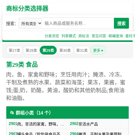
商标分类选择器
搜索：
搜索
分类浏览
列表模式
商标法
常见问答
邮编查询
委托
第27类
第28类
第29类
第30类
第31类
更多 ▾
第29类 食品
肉，鱼，家禽和野味；烹饪用肉汁；腌渍、冷冻、
干制及煮熟的水果、蔬菜和海藻；果冻，果酱，蜜
饯;蛋;奶，奶酪，黄油，酸奶和其他奶制品;食用油
和油脂。
📂 群组小类（14 个）
2901
2902
肉，非活的家禽，野味，肉汁
非活水产品
2903
2904
罐头食品（软包装食品不包括在内，随原料制成品归类）
腌渍、干制水果及果蔬制零食小吃