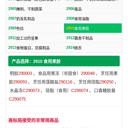
2905
2906
腌制、干制蔬菜
蛋品
2907
2908
奶及乳制品
食用油脂
2909
2910
色拉
食用果胶
2911
2912
加工过的坚果
菌类干制品
2913
2914
食物蛋白，豆腐制品
肠衣
产品选择：2910 食用果胶
明胶
290003
，
食品用果冻（非甜食）
290048
，
烹饪用果
胶
290093
，
烹饪用藻酸盐
290116
，
烹饪用琼脂
290250
，
水晶冻
C290073
，
琼脂（食用）
C290074
，
口香糖胶基
C290075
商标局接受的非常规商品