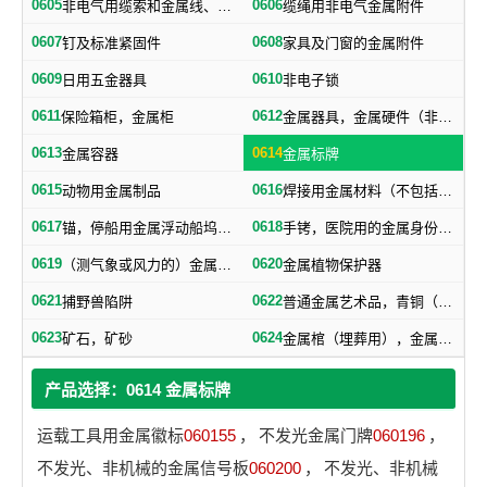
0605
0606
非电气用缆索和金属线、网、带
缆绳用非电气金属附件
0607
0608
钉及标准紧固件
家具及门窗的金属附件
0609
0610
日用五金器具
非电子锁
0611
0612
保险箱柜，金属柜
金属器具，金属硬件（非机器零件）
0613
0614
金属容器
金属标牌
0615
0616
动物用金属制品
焊接用金属材料（不包括塑料焊丝）
0617
0618
锚，停船用金属浮动船坞，金属下锚桩
手铐，医院用的金属身份证明手镯
0619
0620
（测气象或风力的）金属浆叶，金属风标
金属植物保护器
0621
0622
捕野兽陷阱
普通金属艺术品，青铜（艺术品）
0623
0624
矿石，矿砂
金属棺（埋葬用），金属棺材扣件，棺材用金属器材
产品选择：0614 金属标牌
运载工具用金属徽标
060155
，
不发光金属门牌
060196
，
不发光、非机械的金属信号板
060200
，
不发光、非机械