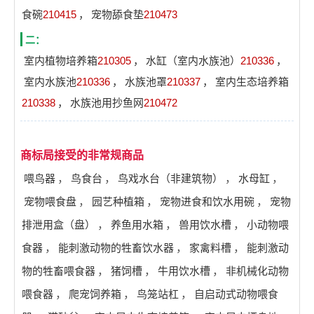
食碗
210415
，
宠物舔食垫
210473
二：
室内植物培养箱
210305
，
水缸（室内水族池）
210336
，
室内水族池
210336
，
水族池罩
210337
，
室内生态培养箱
210338
，
水族池用抄鱼网
210472
商标局接受的非常规商品
喂鸟器
，
鸟食台
，
鸟戏水台（非建筑物）
，
水母缸
，
宠物喂食盘
，
园艺种植箱
，
宠物进食和饮水用碗
，
宠物
排泄用盒（盘）
，
养鱼用水箱
，
兽用饮水槽
，
小动物喂
食器
，
能刺激动物的牲畜饮水器
，
家禽料槽
，
能刺激动
物的牲畜喂食器
，
猪饲槽
，
牛用饮水槽
，
非机械化动物
喂食器
，
爬宠饲养箱
，
鸟笼站杠
，
自启动式动物喂食