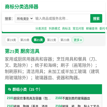
商标分类选择器
搜索：
搜索
分类浏览
列表模式
商标法
常见问答
邮编查询
委托
第19类
第20类
第21类
第22类
第23类
更多 ▾
第21类 厨房洁具
家用或厨房用器具和容器；烹饪用具和餐具（刀、
叉、匙除外）；梳子和海绵；刷子（画笔除外）；
制刷原料；清洁用具；未加工或半加工玻璃（建筑
用玻璃除外）；玻璃器皿、瓷器和陶器。
📂 群组小类（15 个）
2101
2102
厨房炊事用具及容器（包括不属别类的餐具）
不属别类的玻璃器皿
2103
2104
瓷器，陶器（茶具，酒具除外）
玻璃、瓷、陶、黏土工艺品