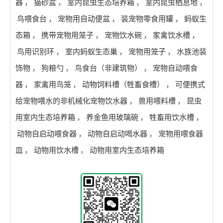
器
，
猫砂盆
，
室内昆虫生态培养箱
，
室内昆虫栖息地
，
鸟喂食台
，
宠物用自动便盆
，
装宠物零食用罐
，
蚂蚁生
态箱
，
携带宠物用笼子
，
宠物饮水碗
，
家禽饮水槽
，
鸟用识别环
，
室内蚂蚁生态巢
，
宠物用笼子
，
水族池装
饰物
，
狗粮勺
，
鸟食台（非建筑物）
，
宠物自动喂食
器
，
家禽用鸟笼
，
动物饲料槽（牲畜食槽）
，
可便携式
给宠物喂水的非机械化宠物饮水器
，
兽用喂料槽
，
昆虫
用室内生态培养箱
，
养金鱼用玻璃碗
，
牲畜用饮水槽
，
动物自启动喂食器
，
动物自启动喝水器
，
宠物用喂食器
皿
，
动物用饮水槽
，
动物用室内生态培养箱