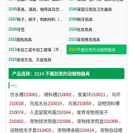
2105
2106
茶具、酒具、咖啡具及饮水用具
家庭日用及卫生器具
2107
2108
梳子，刷子，制刷材料（不包括牙刷）
刷牙用具
2109
2110
牙签
化妆用具
2111
2112
隔热用具
家用擦洗用具
2113
2114
未加工或半加工玻璃（不包括建筑用玻璃）
不属别类的动植物器具
2115
家用灭虫、灭鼠用具
产品选择：2114 不属别类的动植物器具
一：
饮水槽
210001
，
喂料槽
210002
，
家禽环
210011
，
鸟环
210018
，
鸟戏水台
210019
，
鸟笼
210059
，
动物饲料槽
210074
，
人造留窝鸡蛋
210164
，
家养宠物用笼子
210302
，
宠物排泄用盘
210306
，
宠物排泄用盒
210306
，
动物梳毛手套
210403
，
宠物喂食碗
210414
，
宠物自动喂