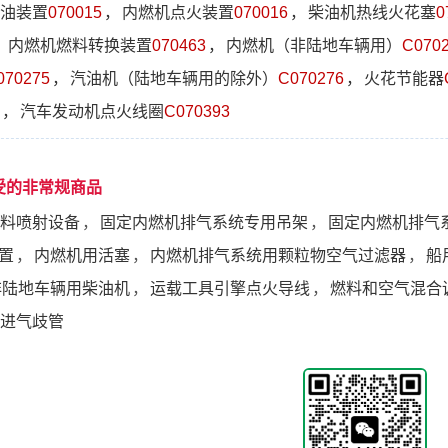
油装置
070015
，
内燃机点火装置
070016
，
柴油机热线火花塞
0
，
内燃机燃料转换装置
070463
，
内燃机（非陆地车辆用）
C070
070275
，
汽油机（陆地车辆用的除外）
C070276
，
火花节能器
，
汽车发动机点火线圈
C070393
受的非常规商品
料喷射设备
，
固定内燃机排气系统专用吊架
，
固定内燃机排气
置
，
内燃机用活塞
，
内燃机排气系统用颗粒物空气过滤器
，
船
非陆地车辆用柴油机
，
运载工具引擎点火导线
，
燃料和空气混合
进气歧管