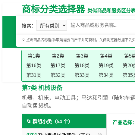
商标分类选择器
类似商品和服务区分表（基
搜索：
💡 点击商品名称选中/取消需要的产品并可复制，关闭浏览器数据不丢
第1类
第2类
第3类
第4类
第5
第16类
第17类
第18类
第19类
第20
第31类
第32类
第33类
第34类
第35
第7类 机械设备
机器，机床，电动工具；马达和引擎（陆地车
自动售货机。
📂 群组小类（54 个）
产品选择：
0701