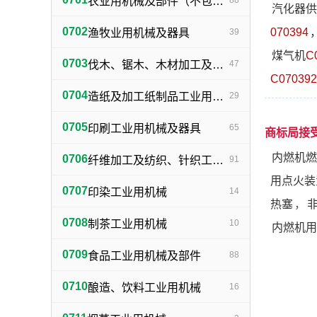
农业用机械及部件（不包括小农具）
88
汽化器供
0702
070394
渔牧业用机械及器具
39
煤气机
C
0703
伐木、锯木、木材加工及火柴生产用机械及器具
47
C070392
0704
造纸及加工纸制品工业用机械及器具
29
0705
印刷工业用机械及器具
65
商标局接
内燃机燃
0706
纤维加工及纺织、针织工业用机械及部件
91
用点火装
0707
印染工业用机械
14
热塞
，
0708
制茶工业用机械
10
内燃机用
0709
食品工业用机械及部件
88
0710
酿造、饮料工业用机械
16