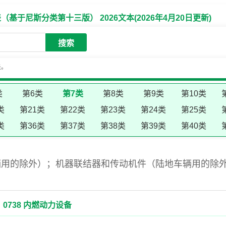
于尼斯分类第十三版） 2026文本(2026年4月20日更新)
搜索
失。
类
第6类
第7类
第8类
第9类
第10类
类
第21类
第22类
第23类
第24类
第25类
类
第36类
第37类
第38类
第39类
第40类
辆用的除外）；机器联结器和传动机件（陆地车辆用的除
0738 内燃动力设备