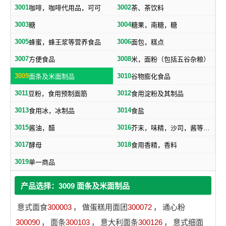
3001
3002
咖啡，咖啡代用品，可可
茶、茶饮料
3003
3004
糖
糖果，南糖，糖
3005
3006
蜂蜜，蜂王浆等营养食品
面包，糕点
3007
3008
方便食品
米，面粉（包括五谷杂粮）
3009
3010
面条及米面制品
谷物膨化食品
3011
3012
豆粉，食用预制面筋
食用淀粉及其制品
3013
3014
食用冰，冰制品
食盐
3015
3016
酱油，醋
芥末，味精，沙司，酱等调味品
3017
3018
酵母
食用香精，香料
3019
单一商品
产品选择：3009 面条及米面制品
意式面食
300003
，
做蛋糕用面团
300072
，
通心粉
300090
，
面条
300103
，
意大利面条
300126
，
意式细面