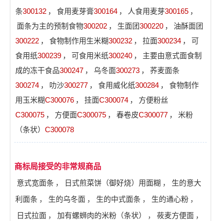
条
300132
，
食用麦芽膏
300164
，
人食用麦芽
300165
，
面条为主的预制食物
300202
，
生面团
300220
，
油酥面团
300222
，
食物制作用生米糊
300232
，
拉面
300234
，
可
食用纸
300239
，
可食用米纸
300240
，
主要由意式面食制
成的冻干食品
300247
，
乌冬面
300273
，
荞麦面条
300274
，
叻沙
300277
，
食用威化纸
300284
，
食物制作
用玉米糊
C300076
，
挂面
C300074
，
方便粉丝
C300075
，
方便面
C300075
，
春卷皮
C300077
，
米粉
（条状）
C300078
商标局接受的非常规商品
意式宽面条
，
日式煎菜饼（御好烧）用面糊
，
生的意大
利面条
，
生的乌冬面
，
生的中式面条
，
生的通心粉
，
日式拉面
，
加有螺蛳肉的米粉（条状）
，
莜麦方便面
，