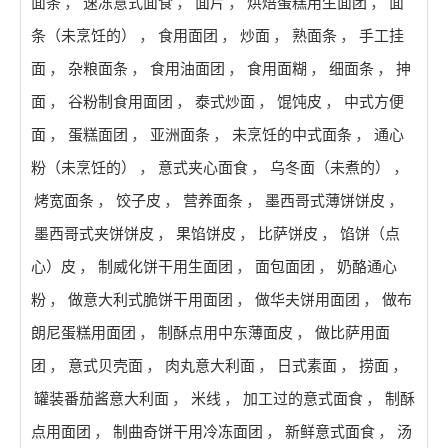
面条
，
速冻意式面食
，
面片
，
烘焙蛋糕用生面团
，
面
条（未烹饪的）
，
食用面团
，
炒面
，
熟面条
，
手工挂
面
，
杂粮面条
，
食用油面团
，
食用面糊
，
细面条
，
抻
面
，
谷粉制食用面团
，
泰式炒面
，
馄饨皮
，
中式方便
面
，
蛋糕面团
，
亚洲面条
，
未烹饪的中式面条
，
通心
粉（未烹饪的）
，
意式夹心面食
，
乌冬面（未煮的）
，
烤宽面条
，
饺子皮
，
营养面条
，
墨西哥式薄饼饼皮
，
墨西哥式夹饼饼皮
，
果馅饼皮
，
比萨饼皮
，
馅饼（点
心）皮
，
制威化饼干用生面团
，
面包面团
，
奶酪通心
粉
，
做意大利式脆饼干用面团
，
做华夫饼用面团
，
做布
朗尼蛋糕用面团
，
制酥点用中东薄面皮
，
做比萨用面
团
，
意式贝壳面
，
肉丸意大利面
，
日式素面
，
捞面
，
罐装番茄酱意大利面
，
米线
，
加工过的意式面食
，
制酥
点用面团
，
制曲奇饼干用冷冻面团
，
新鲜意式面食
，
汤