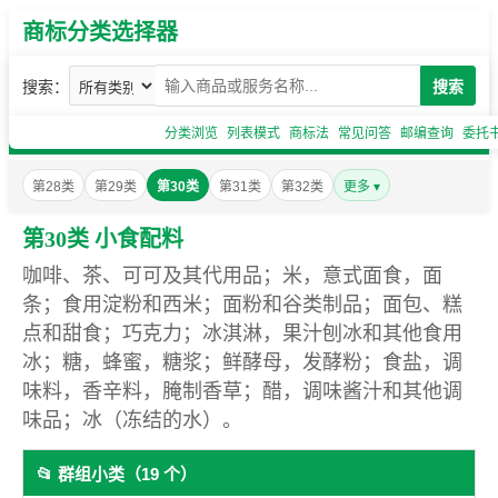
商标分类选择器
搜索：
搜索
分类浏览
列表模式
商标法
常见问答
邮编查询
委托
第28类
第29类
第30类
第31类
第32类
更多 ▾
第30类 小食配料
咖啡、茶、可可及其代用品；米，意式面食，面
条；食用淀粉和西米；面粉和谷类制品；面包、糕
点和甜食；巧克力；冰淇淋，果汁刨冰和其他食用
冰；糖，蜂蜜，糖浆；鲜酵母，发酵粉；食盐，调
味料，香辛料，腌制香草；醋，调味酱汁和其他调
味品；冰（冻结的水）。
📂 群组小类（19 个）