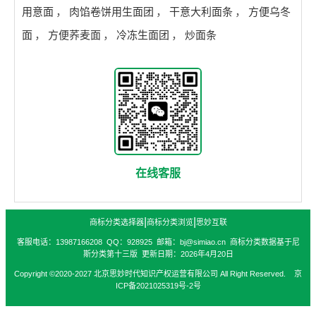
用意面
，
肉馅卷饼用生面团
，
干意大利面条
，
方便乌冬
面
，
方便荞麦面
，
冷冻生面团
，
炒面条
在线客服
|
|
商标分类选择器
商标分类浏览
思妙互联
客服电话：13987166208 QQ：928925 邮箱：bj@simiao.cn 商标分类数据基于尼
斯分类第十三版 更新日期：2026年4月20日
Copyright ©2020-2027 北京思妙时代知识产权运营有限公司 All Right Reserved. 京
ICP备2021025319号-2号