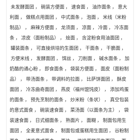
未发酵面团
，
碗装方便面
，
速食面
，
油炸面条
，
意大
利面
，
做糕点用面团
，
中式面条
，
泡面
，
米线（米粉
制品）
，
麻辣方便面
，
龙须面
，
凉面
，
冷面
，
冷冻面
条
，
凉皮（面粉制品）
，
烩面
，
含淀粉食用油面团
，
罐装面条
，
可直接烘培的生面团
，
干面条
，
干脆面
，
方便米线
，
发酵面团
，
饵丝
，
刀削面
，
碱水面条
，
加
奶酪的通心粉
，
即食面条
，
袋装方便面
，
面皮（面粉制
品）
，
带汤面条
，
带调料的拉面
，
比萨饼面团
，
酥皮
面团
，
冷冻曲奇面团
，
燕皮（福州馄饨皮）
，
添加鸡蛋
的面条
，
预先烹制的面条
，
炒米粉（条状）
，
真空包装
的意式面食
，
碗装速食面
，
菜汤面（以面条为主）
，
袋
装速食面
，
日式细面条
，
熟面片
，
面糊
，
制面包用生
面团
，
全麦意式面食
，
制面包或蛋糕用生面团
，
谷粉制