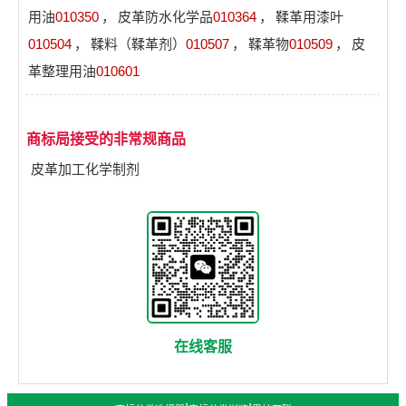
用油
010350
，
皮革防水化学品
010364
，
鞣革用漆叶
010504
，
鞣料（鞣革剂）
010507
，
鞣革物
010509
，
皮
革整理用油
010601
商标局接受的非常规商品
皮革加工化学制剂
在线客服