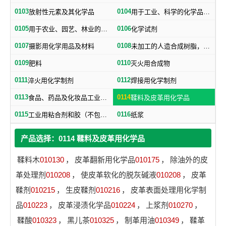
0103
0104
放射性元素及其化学品
用于工业、科学的化学品、化学制剂，不属于其他类别的产品用的化学制品
0105
0106
用于农业、园艺、林业的化学品、化学制剂
化学试剂
0107
0108
摄影用化学用品及材料
未加工的人造合成树脂，未加工塑料物质（不包括未加工的天然树脂）
0109
0110
肥料
灭火用合成物
0111
0112
淬火用化学制剂
焊接用化学制剂
0113
0114
食品、药品及化妆品工业用化学品（不包括食品用防腐盐）
鞣料及皮革用化学品
0115
0116
工业用粘合剂和胶（不包括纸用粘合剂）
纸浆
产品选择：0114 鞣料及皮革用化学品
鞣料木
010130
，
皮革翻新用化学品
010175
，
除油外的皮
革处理剂
010208
，
使皮革软化的脱灰碱液
010208
，
皮革
鞣剂
010215
，
生皮鞣剂
010216
，
皮革表面处理用化学制
品
010223
，
皮革浸渍化学品
010224
，
上浆剂
010270
，
鞣酸
010323
，
黑儿茶
010325
，
制革用油
010349
，
鞣革