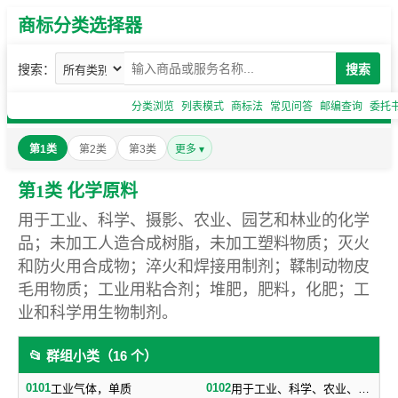
商标分类选择器
搜索：
搜索
分类浏览
列表模式
商标法
常见问答
邮编查询
委托
第1类
第2类
第3类
更多 ▾
第1类 化学原料
用于工业、科学、摄影、农业、园艺和林业的化学
品；未加工人造合成树脂，未加工塑料物质；灭火
和防火用合成物；淬火和焊接用制剂；鞣制动物皮
毛用物质；工业用粘合剂；堆肥，肥料，化肥；工
业和科学用生物制剂。
📂 群组小类（16 个）
0101
0102
工业气体，单质
用于工业、科学、农业、园艺、林业的工业化工原料