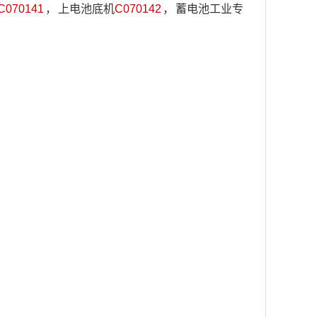
C070141
，
上电池底机
C070142
，
蓄电池工业专