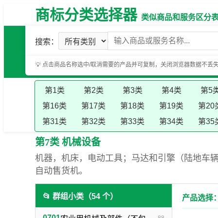
商标分类选择器
类似商品和服务区分表（基
搜索：
💡 点击商品名称选中/取消需要的产品并可复制，关闭浏览器数据不丢
第1类
第2类
第3类
第4类
第5
第16类
第17类
第18类
第19类
第20
第31类
第32类
第33类
第34类
第35
第7类 机械设备
机器，机床，电动工具；马达和引擎（陆地车
自动售货机。
📂 群组小类（54 个）
产品选择：
0701