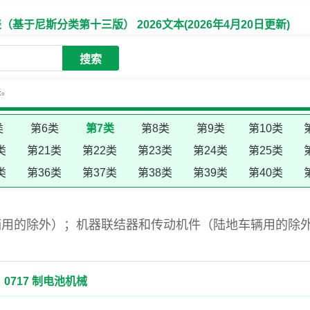
于尼斯分类第十三版） 2026文本(2026年4月20日更新)
搜索
失。
类
第6类
第7类
第8类
第9类
第10类
类
第21类
第22类
第23类
第24类
第25类
类
第36类
第37类
第38类
第39类
第40类
辆用的除外）；机器联结器和传动机件（陆地车辆用的除
0717 制电池机械