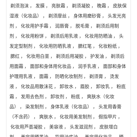
剃须泡沫
，
发膜
，
亮肤霜
，
剃须凝胶
，
晚霜
，
皮肤保
湿液（化妆品）
，
剃须摩丝
，
身体用磨砂膏
，
头发光亮
剂
，
化妆用护手霜
，
润唇膏
，
脱毛膏
，
剃须后用制
剂
，
化妆用粉饼
，
剃须后用乳液
，
化妆用防晒油
，
头
发定型制剂
，
化妆用防晒乳液
，
腮红笔
，
化妆粉纸
，
腮红
，
化妆用白垩
，
剃须后用凝胶
，
护发油
，
剃须后
用面霜
，
面部和身体用化妆品
，
润手乳液
，
面部和身体
护理用乳液
，
面霜
，
防晒化妆制剂
，
剃须膏
，
烫发
液
，
化妆品用散沫花
，
卸妆水
，
眉胶
，
卸妆乳
，
粉底
霜
，
发用去色剂
，
卸妆剂
，
粉底
，
爽肤水（化妆
品）
，
染发制剂
，
身体乳液（化妆品）
，
头发用香膏
（不含药）
，
爽肤水
，
化妆用美发制剂
，
假指甲片
，
化妆用芦荟凝胶
，
美容液
，
头发滋润剂
，
皮肤增白
剂
，
美容用晒黑油
，
指甲油底油
，
美容用化妆品
，
晒