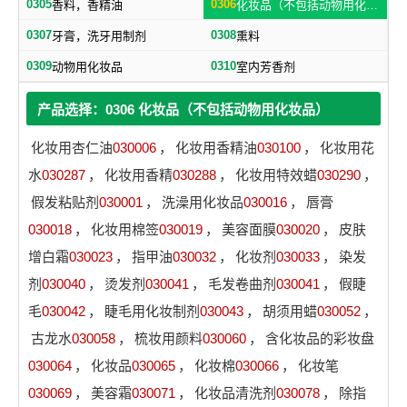
0305
0306
香料，香精油
化妆品（不包括动物用化妆品）
0307
0308
牙膏，洗牙用制剂
熏料
0309
0310
动物用化妆品
室内芳香剂
产品选择：0306 化妆品（不包括动物用化妆品）
化妆用杏仁油
030006
，
化妆用香精油
030100
，
化妆用花
水
030287
，
化妆用香精
030288
，
化妆用特效蜡
030290
，
假发粘贴剂
030001
，
洗澡用化妆品
030016
，
唇膏
030018
，
化妆用棉签
030019
，
美容面膜
030020
，
皮肤
增白霜
030023
，
指甲油
030032
，
化妆剂
030033
，
染发
剂
030040
，
烫发剂
030041
，
毛发卷曲剂
030041
，
假睫
毛
030042
，
睫毛用化妆制剂
030043
，
胡须用蜡
030052
，
古龙水
030058
，
梳妆用颜料
030060
，
含化妆品的彩妆盘
030064
，
化妆品
030065
，
化妆棉
030066
，
化妆笔
030069
，
美容霜
030071
，
化妆品清洗剂
030078
，
除指