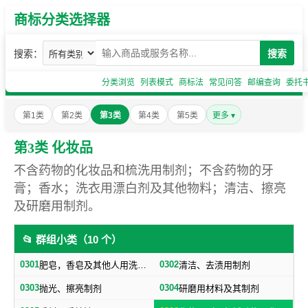
商标分类选择器
搜索：
搜索
分类浏览
列表模式
商标法
常见问答
邮编查询
委托
第1类
第2类
第3类
第4类
第5类
更多 ▾
第3类 化妆品
不含药物的化妆品和梳洗用制剂；不含药物的牙
膏；香水；洗衣用漂白剂及其他物料；清洁、擦亮
及研磨用制剂。
📂 群组小类（10 个）
0301
0302
肥皂，香皂及其他人用洗洁物品，洗衣用漂白剂及其他物料
清洁、去渍用制剂
0303
0304
抛光、擦亮制剂
研磨用材料及其制剂