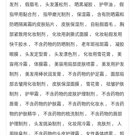
发剂
，
假眉毛
，
头发蓬松剂
，
晒黑凝胶
，
护甲油
，
假
指甲用黏合剂
，
指甲磨光制剂
，
保湿霜
，
含有防晒霜和
防晒隔离霜的皮肤贴片
，
皮肤保湿剂
，
自粘假眉毛
，
胸
部紧致用化妆制剂
，
化妆用剥撕式面膜
，
化妆粘假发用
快干胶水
，
不含药物的防晒制剂
，
老年斑祛斑霜
，
凝胶
眼膜
，
头发定型膏
，
头发漂色剂
，
化妆用雪花膏
，
美
容用冷霜
，
体膜霜
，
美容用局部皮肤喷雾
，
美发用护发
制剂
，
美发用棒状润发膏
，
不含药物的护足霜
，
面部局
部去皱用化妆制剂
，
皮肤保湿面膜
，
雪花膏
，
祛皱护肤
制剂
，
护甲霜
，
不含药物的皮肤护理制剂
，
不含药物的
唇膏
，
不含药物的护肤霜
，
不含药物的化妆水
，
不含药
物的护肤精华
，
不含药物的梳洗制剂
，
不含药物的唇部
护理制剂
，
头发挑染制剂
，
化妆用冷霜
，
亮肤剂
，
人
用除臭剂
，
不含药物的头皮护理霜
，
女性香体喷雾
，
卸