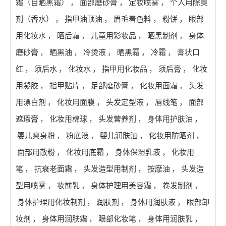
霜（自晒黑霜）
，
面部磨砂膏
，
定妆喷雾
，
个人用除臭
剂（香水）
，
指甲油顶油
，
眉毛着色料
，
粉饼
，
眼部
用化妆水
，
晒后霜
，
儿童用彩妆品
，
晒黑制剂
，
身体
磨砂膏
，
晒黑油
，
冷烫液
，
晒黑霜
，
冷霜
，
膏状口
红
，
须后水
，
化妆水
，
指甲用化妆品
，
须后膏
，
化妆
用凝胶
，
指甲贴片
，
足部磨砂膏
，
化妆用面霜
，
头发
用漂白剂
，
化妆用面膜
，
头发定型液
，
唇线笔
，
面部
遮瑕膏
，
化妆用棉球
，
头发营养剂
，
身体用护肤油
，
婴儿爽身粉
，
粉底液
，
婴儿润肤油
，
化妆用防晒剂
，
面部用散粉
，
化妆用底霜
，
身体保湿乳液
，
化妆用
笔
，
抗衰老面霜
，
头发造型用制剂
，
按摩油
，
头发造
型用喷雾
，
妆前乳
，
身体护理用美容霜
，
卷发制剂
，
身体护理用化妆制剂
，
润肤剂
，
身体用润肤液
，
眼部卸
妆剂
，
身体用润肤霜
，
眼部化妆笔
，
身体用润肤乳
，