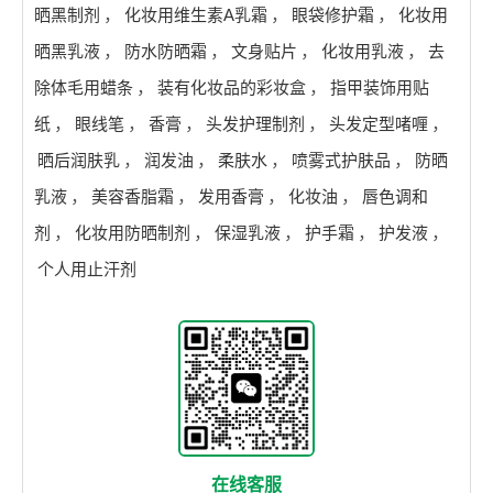
晒黑制剂
，
化妆用维生素A乳霜
，
眼袋修护霜
，
化妆用
晒黑乳液
，
防水防晒霜
，
文身贴片
，
化妆用乳液
，
去
除体毛用蜡条
，
装有化妆品的彩妆盒
，
指甲装饰用贴
纸
，
眼线笔
，
香膏
，
头发护理制剂
，
头发定型啫喱
，
晒后润肤乳
，
润发油
，
柔肤水
，
喷雾式护肤品
，
防晒
乳液
，
美容香脂霜
，
发用香膏
，
化妆油
，
唇色调和
剂
，
化妆用防晒制剂
，
保湿乳液
，
护手霜
，
护发液
，
个人用止汗剂
在线客服