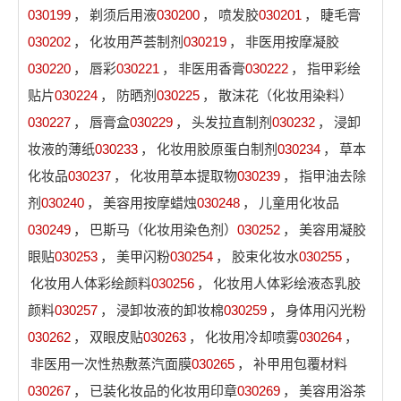
030199
，
剃须后用液
030200
，
喷发胶
030201
，
睫毛膏
030202
，
化妆用芦荟制剂
030219
，
非医用按摩凝胶
030220
，
唇彩
030221
，
非医用香膏
030222
，
指甲彩绘
贴片
030224
，
防晒剂
030225
，
散沫花（化妆用染料）
030227
，
唇膏盒
030229
，
头发拉直制剂
030232
，
浸卸
妆液的薄纸
030233
，
化妆用胶原蛋白制剂
030234
，
草本
化妆品
030237
，
化妆用草本提取物
030239
，
指甲油去除
剂
030240
，
美容用按摩蜡烛
030248
，
儿童用化妆品
030249
，
巴斯马（化妆用染色剂）
030252
，
美容用凝胶
眼贴
030253
，
美甲闪粉
030254
，
胶束化妆水
030255
，
化妆用人体彩绘颜料
030256
，
化妆用人体彩绘液态乳胶
颜料
030257
，
浸卸妆液的卸妆棉
030259
，
身体用闪光粉
030262
，
双眼皮贴
030263
，
化妆用冷却喷雾
030264
，
非医用一次性热敷蒸汽面膜
030265
，
补甲用包覆材料
030267
，
已装化妆品的化妆用印章
030269
，
美容用浴茶