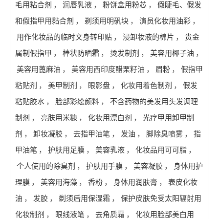
毛用粘合剂
，
润唇乳液
，
粉饼盒用粉芯
，
假睫毛、假发
和假指甲用黏合剂
，
剃须用明矾块
，
演员化妆用油彩
，
用作化妆品的临时文身转印贴
，
浸卸妆液的棉片
，
贵金
属制假指甲
，
棒状防晒霜
，
烫发制剂
，
美容用椰子油
，
美容用蓖麻油
，
美容用西印度醋栗籽油
，
眉粉
，
假指甲
粘贴剂
，
美甲制剂
，
眼影盘
，
化妆用着色制剂
，
假发
粘贴胶水
，
脸部彩绘颜料
，
不含药物的美发用头发调理
制剂
，
亮肤用米糠
，
化妆用漂白剂
，
光疗甲用卸甲制
剂
，
卸妆凝胶
，
去指甲油笔
，
发油
，
脚除臭喷雾
，
指
甲油笔
，
护肤用足膜
，
美容乳液
，
化妆品用可可脂
，
个人使用的除臭剂
，
护肤用手膜
，
美容凝胶
，
身体用护
理膜
，
美容用海藻
，
香粉
，
身体用润肤膏
，
表皮化妆
油
，
发胶
，
剃须后用保湿霜
，
保护皮肤免受太阳辐射用
化妆制剂
，
眼线液笔
，
去角质霜
，
化妆用脸部美白用