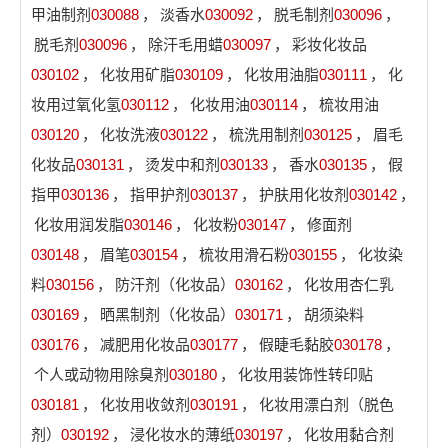
甲油制剂
030088
，
淡香水
030092
，
脱毛制剂
030096
，
脱毛剂
030096
，
除汗毛用蜡
030097
，
彩妆化妆品
030102
，
化妆用矿脂
030109
，
化妆用油脂
030111
，
化
妆用过氧化氢
030112
，
化妆用油
030114
，
梳妆用油
030120
，
化妆洗液
030122
，
梳洗用制剂
030125
，
眉毛
化妆品
030131
，
烫发中和剂
030133
，
香水
030135
，
假
指甲
030136
，
指甲护剂
030137
，
护肤用化妆剂
030142
，
化妆用润发脂
030146
，
化妆粉
030147
，
修面剂
030148
，
眉笔
030154
，
梳妆用滑石粉
030155
，
化妆染
料
030156
，
防汗剂（化妆品）
030162
，
化妆用杏仁乳
030169
，
晒黑制剂（化妆品）
030171
，
胡须染料
030176
，
减肥用化妆品
030177
，
假睫毛黏胶
030178
，
个人或动物用除臭剂
030180
，
化妆用装饰性转印贴
030181
，
化妆用收敛剂
030191
，
化妆用漂白剂（脱色
剂）
030192
，
浸化妆水的薄纸
030197
，
化妆用黏合剂