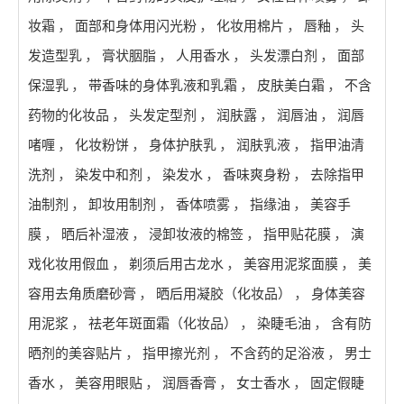
妆霜
，
面部和身体用闪光粉
，
化妆用棉片
，
唇釉
，
头
发造型乳
，
膏状胭脂
，
人用香水
，
头发漂白剂
，
面部
保湿乳
，
带香味的身体乳液和乳霜
，
皮肤美白霜
，
不含
药物的化妆品
，
头发定型剂
，
润肤露
，
润唇油
，
润唇
啫喱
，
化妆粉饼
，
身体护肤乳
，
润肤乳液
，
指甲油清
洗剂
，
染发中和剂
，
染发水
，
香味爽身粉
，
去除指甲
油制剂
，
卸妆用制剂
，
香体喷雾
，
指缘油
，
美容手
膜
，
晒后补湿液
，
浸卸妆液的棉签
，
指甲贴花膜
，
演
戏化妆用假血
，
剃须后用古龙水
，
美容用泥浆面膜
，
美
容用去角质磨砂膏
，
晒后用凝胶（化妆品）
，
身体美容
用泥浆
，
祛老年斑面霜（化妆品）
，
染睫毛油
，
含有防
晒剂的美容贴片
，
指甲擦光剂
，
不含药的足浴液
，
男士
香水
，
美容用眼贴
，
润唇香膏
，
女士香水
，
固定假睫