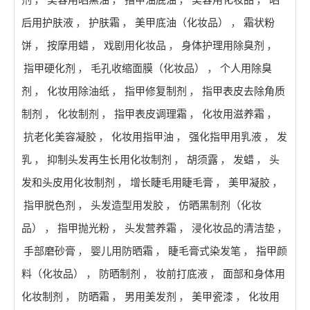
后用护肤液
，
护肤霜
，
美甲底油（化妆品）
，
霜状粉
饼
，
按摩用蜡
，
戏剧用化妆品
，
身体护理用除臭剂
，
指甲硬化剂
，
毛孔收缩面膜（化妆品）
，
个人用除臭
剂
，
化妆用除油纸
，
指甲修复制剂
，
指甲表皮去除角质
制剂
，
化妆制剂
，
指甲表皮调理霜
，
化妆用滋养霜
，
抗老化美容凝胶
，
化妆用指甲油
，
强化指甲用乳液
，
发
乳
，
抑制头发再生长用化妆制剂
，
胡须露
，
发蜡
，
头
发和头皮用化妆制剂
，
增长睫毛用睫毛膏
，
美甲凝胶
，
指甲脱色剂
，
头发造型用发胶
，
仿晒黑制剂（化妆
品）
，
指甲抛光粉
，
头发营养霜
，
浸化妆品的清洁垫
，
手部磨砂膏
，
婴儿用防晒霜
，
睫毛膏式染发笔
，
指甲颜
料（化妆品）
，
防晒制剂
，
妆前打底液
，
面部和身体用
化妆制剂
，
防晒霜
，
男用美发剂
，
美甲瓷漆
，
化妆用