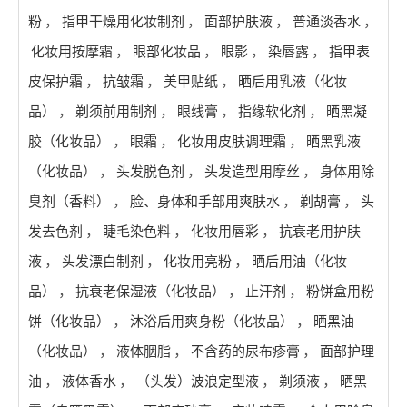
粉
，
指甲干燥用化妆制剂
，
面部护肤液
，
普通淡香水
，
化妆用按摩霜
，
眼部化妆品
，
眼影
，
染唇露
，
指甲表
皮保护霜
，
抗皱霜
，
美甲贴纸
，
晒后用乳液（化妆
品）
，
剃须前用制剂
，
眼线膏
，
指缘软化剂
，
晒黑凝
胶（化妆品）
，
眼霜
，
化妆用皮肤调理霜
，
晒黑乳液
（化妆品）
，
头发脱色剂
，
头发造型用摩丝
，
身体用除
臭剂（香料）
，
脸、身体和手部用爽肤水
，
剃胡膏
，
头
发去色剂
，
睫毛染色料
，
化妆用唇彩
，
抗衰老用护肤
液
，
头发漂白制剂
，
化妆用亮粉
，
晒后用油（化妆
品）
，
抗衰老保湿液（化妆品）
，
止汗剂
，
粉饼盒用粉
饼（化妆品）
，
沐浴后用爽身粉（化妆品）
，
晒黑油
（化妆品）
，
液体胭脂
，
不含药的尿布疹膏
，
面部护理
油
，
液体香水
，
（头发）波浪定型液
，
剃须液
，
晒黑