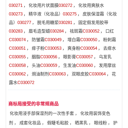
030271
，
化妆用片状面膜
030272
，
化妆用爽肤水
030273
，
精华液（化妆品）
030275
，
皮肤保湿霜（化妆
品）
030277
，
脱毛用糖浆
030281
，
固定假发用胶带
030283
，
眉毛造型蜡
030284
，
祛斑霜
C030052
，
口红
C030074
，
防皱霜
C030049
，
增白霜
C030050
，
粉刺霜
C030051
，
痱子粉
C030053
，
爽身粉
C030054
，
去痱水
C030055
，
胭脂
C030056
，
眼影膏
C030057
，
乌发乳
C030058
，
头油
C030059
，
生发油
C030060
，
发用摩丝
C030062
，
焗油制剂
C030063
，
双眼皮胶
C030064
，
花
露水
C030072
商标局接受的非常规商品
化妆用浸手部保湿剂的一次性手套
，
化妆用装饰变色
剂
，
成套化妆品
，
假睫毛粘胶
，
晒黑乳
，
眼线粉
，
护