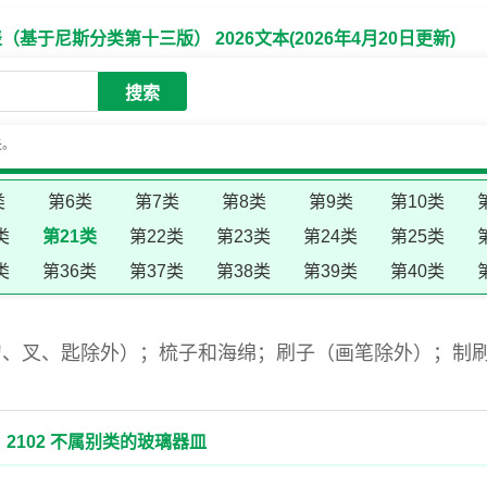
于尼斯分类第十三版） 2026文本(2026年4月20日更新)
搜索
失。
类
第6类
第7类
第8类
第9类
第10类
类
第21类
第22类
第23类
第24类
第25类
类
第36类
第37类
第38类
第39类
第40类
刀、叉、匙除外）；梳子和海绵；刷子（画笔除外）；制
2102 不属别类的玻璃器皿