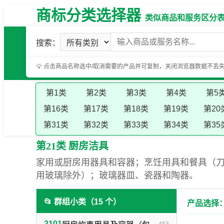
商标分类选择器
类似商品和服务区分表（基
搜索：
💡 点击商品名称选中/取消需要的产品并可复制，关闭浏览器数据不丢
第1类
第2类
第3类
第4类
第5
第16类
第17类
第18类
第19类
第20
第31类
第32类
第33类
第34类
第35
第21类 厨房洁具
家用或厨房用器具和容器；烹饪用具和餐具（
用玻璃除外）；玻璃器皿、瓷器和陶器。
📂 群组小类（15 个）
产品选择：
2101