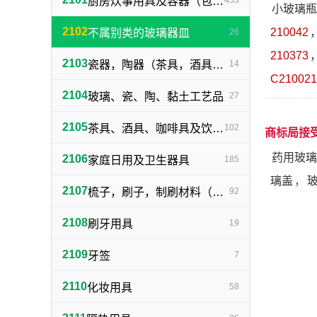
厨房炊事用具及容器（包括不属别类的餐具）
453
小玻璃瓶
2102
210042
不属别类的玻璃器皿
26
210373
2103
瓷器，陶器（茶具，酒具除外）
14
C210021
2104
玻璃、瓷、陶、黏土工艺品
27
2105
茶具、酒具、咖啡具及饮水用具
102
商标局接
药用玻璃
2106
家庭日用及卫生器具
185
璃盖
，
2107
梳子，刷子，制刷材料（不包括牙刷）
92
2108
刷牙用具
19
2109
牙签
7
2110
化妆用具
58