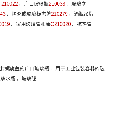
）
210022
，
广口玻璃瓶
210033
，
玻璃塞
43
，
陶瓷或玻璃标志牌
210279
，
酒瓶吊牌
0019
，
家用玻璃管和棒
C210020
，
抗热管
封螺旋盖的广口玻璃瓶
，
用于工业包装容器的玻
玻璃水瓶
，
玻璃碟