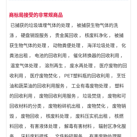
商标局接受的非常规商品
已捕获的垃圾填埋气体的处理
，
被捕获生物气体的洗
涤
，
硬盘销毁服务
，
贵金属回收
，
核废料净化
，
被捕
获生物气体的处理
，
动物粪便处理
，
海洋垃圾处理
，
化
粪池出租
，
电池的回收利用
，
催化转换器的回收利用
，
温室气体处理
，
溶剂再生
，
废水再处理
，
医疗废物的回
收利用
，
医疗废物焚化
，
PET塑料瓶的回收利用
，
烹饪
油和蔬菜油的回收利用服务
，
工业有毒废物处理
，
塑料
的回收利用
，
废物回收利用服务
，
垃圾焚烧
，
废物和可
回收材料的分类
，
废物粉碎机出租
，
废物焚化
，
废物销
毁
，
废物回收
，
核废料处理
，
废料压实机出租
，
核燃
料回收
，
有害液体处理
，
解毒有害材料
，
辐射区净化服
务
，
牙科废料提炼
，
文件粉碎服务
，
有害废物处理服