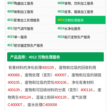
4007
4008
陶器加工服务
食物、饮料加工服务
4009
4010
剥制加工服务
皮革、服装加工服务
4011
4012
影像加工处理服务
污物处理服务
4013
4014
空气调节服务
水净化服务
4015
4016
单一服务
船只定制生产服务
4017
航空器定制生产服务
产品选择：4012 污物处理服务
有害材料的净化处理
400109
，
废物和垃圾的回收利用
400068
，
废物处理（变形）
400097
，
废物和垃圾的销毁
400105
，
废物和垃圾的焚化
400106
，
净化有害材料
400109
，
废物和可回收材料的分类（变形）
400116
，
废
物再生
400124
，
混凝土粉碎
400139
，
废气处理
C400007
，
废水处理
C400008