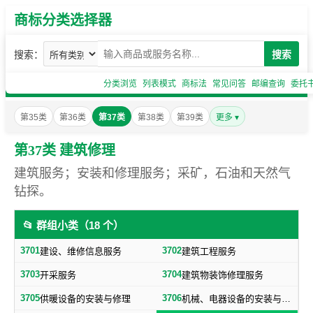
商标分类选择器
搜索：
搜索
分类浏览
列表模式
商标法
常见问答
邮编查询
委托
第35类
第36类
第37类
第38类
第39类
更多 ▾
第37类 建筑修理
建筑服务；安装和修理服务；采矿，石油和天然气
钻探。
📂 群组小类（18 个）
3701
3702
建设、维修信息服务
建筑工程服务
3703
3704
开采服务
建筑物装饰修理服务
3705
3706
供暖设备的安装与修理
机械、电器设备的安装与修理