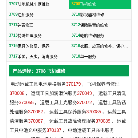
3707
3708
陆地机械车辆维修
飞机维修
3709
3710
造船服务
影视器材维修
3711
3712
钟表修理
保险装置的维修
3713
3714
特殊处理服务
轮胎维修服务
3715
3716
家具的修复、保养
衣服、皮革的修补、保护、洗涤服务
3717
3718
杀菌，灭虫，消毒服务
单一服务
产品选择：3708 飞机维修
电动运载工具电池更换服务
370179
，
飞机保养与修理
370008
，
运载工具加润滑油服务
370049
，
运载工具清洗
服务
370055
，
运载工具上光服务
370072
，
运载工具防锈
处理服务
370082
，
运载工具保养服务
370085
，
运载工具
清洁服务
370087
，
运载工具故障修理服务
370089
，
运载
工具电池充电服务
370137
，
电动运载工具充电服务