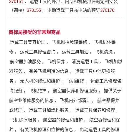
370151
，
运载工具的外部、内部和机械部件的定制安装
（调校）
370155
，
电动运载工具充电站的预订
370176
商标局接受的非常规商品
运载工具美容护理
，
飞机风挡玻璃维修
，
飞机机体维
修
，
运载工具修理咨询
，
运载工具加油
，
飞机清洗
，
航空器加油服务
，
飞机保养
，
清洗运载工具
，
飞机加燃
料服务
，
有关飞机制造的信息
，
运载工具电池更换服
务
，
无人机的修理和维护
，
飞机维修
，
运载工具修理咨
询服务
，
飞机维护
，
航空器保养和修理服务
，
提供关于
航空业维修服务的信息
，
飞机内外部清洁
，
航空器保养
或修理
，
运载工具加燃料服务
，
运载工具保养和修理
，
飞机除冰服务
，
航空器的修理和维护
，
航空器修理和保
养
，
有关飞机修理和维护的信息
，
电动运载工具的修理