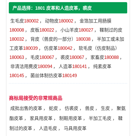
产品选择：1801 皮革和人造皮革，裘皮
生毛皮
180002
，
动物皮
180002
，
金箔加工用肠膜
180008
，
皮板
180022
，
小山羊皮
180027
，
鞣制过的皮
180032
，
背皮（兽皮的一部分）
180038
，
半加工或未加
工皮革
180039
，
仿皮革
180042
，
软毛皮（仿皮制品）
180063
，
毛皮
180067
，
裘皮
180067
，
家畜皮
180088
，
非清洁用麂皮
180094
，
人造革
180141
，
纯素皮革
180145
，
菌丝体制仿皮革
180149
商标局接受的非常规商品
成批出售的皮革
，
蛇皮
，
仿裘皮
，
兽皮
，
生皮
，
聚氨
酯皮革
，
家具用皮革
，
制鞋用皮革
，
半加工毛皮
，
鞣
制过的皮革
，
人造毛皮
，
马具用皮革