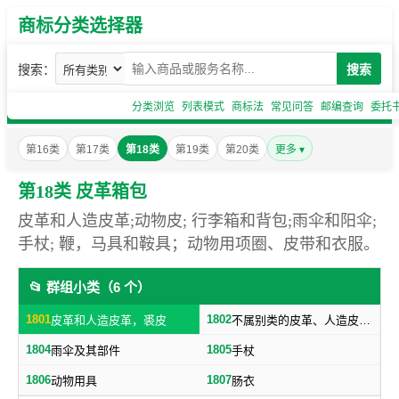
商标分类选择器
搜索：
搜索
分类浏览
列表模式
商标法
常见问答
邮编查询
委托
第16类
第17类
第18类
第19类
第20类
更多 ▾
第18类 皮革箱包
皮革和人造皮革;动物皮; 行李箱和背包;雨伞和阳伞;
手杖; 鞭，马具和鞍具；动物用项圈、皮带和衣服。
📂 群组小类（6 个）
1801
1802
皮革和人造皮革，裘皮
不属别类的皮革、人造皮革制品，箱子及旅行袋，日用革制品
1804
1805
雨伞及其部件
手杖
1806
1807
动物用具
肠衣