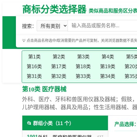
商标分类选择器
类似商品和服务区分表（基
搜索：
💡 点击商品名称选中/取消需要的产品并可复制，关闭浏览器数据不丢
第1类
第2类
第3类
第4类
第5
第16类
第17类
第18类
第19类
第20
第31类
第32类
第33类
第34类
第35
第10类 医疗器械
外科、医疗、牙科和兽医用仪器及器械；假肢
儿护理用器械、器具及用品；性生活用器械、
📂 群组小类（11 个）
产品选择：
1001