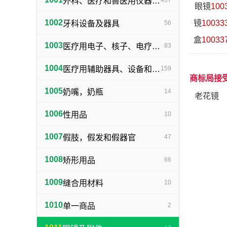
外科、医疗和兽医用仪器、器械、设备，不包括电子、核子、电疗、医疗用Ｘ光设备、器械及仪器
437
眼镜
100
1002
镜
10033
牙科设备及器具
56
盒
10033
1003
医疗用电子、核子、电疗和Ｘ光设备
83
1004
医疗用辅助器具、设备和用品
159
商标局接
1005
奶嘴，奶瓶
14
老花镜
1006
性用品
10
1007
假肢，假发和假器官
47
1008
矫形用品
66
1009
缝合用材料
10
1010
单一商品
2