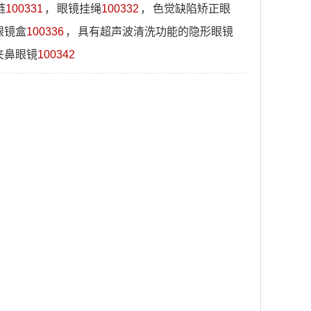
链
100331
，
眼镜挂绳
100332
，
色觉缺陷矫正眼
眼镜盒
100336
，
具有超声波清洗功能的隐形眼镜
夹鼻眼镜
100342