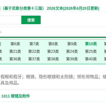
于尼斯分类第十三版） 2026文本(2026年4月20日更新)
搜索
失。
类
第6类
第7类
第8类
第9类
第10类
类
第21类
第22类
第23类
第24类
第25类
类
第36类
第37类
第38类
第39类
第40类
，假眼和假牙；眼镜，隐形眼镜和太阳镜；矫形用物品；
器具及用品。
1011 眼镜及附件