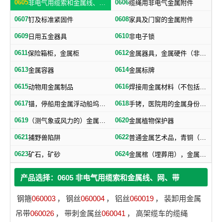
0605
0606
非电气用缆索和金属线、网、带
缆绳用非电气金属附件
0607
0608
钉及标准紧固件
家具及门窗的金属附件
0609
0610
日用五金器具
非电子锁
0611
0612
保险箱柜，金属柜
金属器具，金属硬件（非机器零件）
0613
0614
金属容器
金属标牌
0615
0616
动物用金属制品
焊接用金属材料（不包括塑料焊丝）
0617
0618
锚，停船用金属浮动船坞，金属下锚桩
手铐，医院用的金属身份证明手镯
0619
0620
（测气象或风力的）金属浆叶，金属风标
金属植物保护器
0621
0622
捕野兽陷阱
普通金属艺术品，青铜（艺术品）
0623
0624
矿石，矿砂
金属棺（埋葬用），金属棺材扣件，棺材用金属器材
产品选择：0605 非电气用缆索和金属线、网、带
钢箍
060003
，
钢丝
060004
，
铝丝
060019
，
装卸用金属
吊带
060026
，
带刺金属丝
060041
，
高架缆车的缆绳