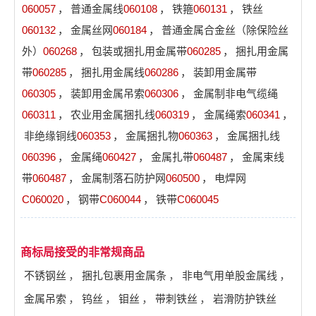
060057
，
普通金属线
060108
，
铁箍
060131
，
铁丝
060132
，
金属丝网
060184
，
普通金属合金丝（除保险丝
外）
060268
，
包装或捆扎用金属带
060285
，
捆扎用金属
带
060285
，
捆扎用金属线
060286
，
装卸用金属带
060305
，
装卸用金属吊索
060306
，
金属制非电气缆绳
060311
，
农业用金属捆扎线
060319
，
金属绳索
060341
，
非绝缘铜线
060353
，
金属捆扎物
060363
，
金属捆扎线
060396
，
金属绳
060427
，
金属扎带
060487
，
金属束线
带
060487
，
金属制落石防护网
060500
，
电焊网
C060020
，
钢带
C060044
，
铁带
C060045
商标局接受的非常规商品
不锈钢丝
，
捆扎包裹用金属条
，
非电气用单股金属线
，
金属吊索
，
钨丝
，
钼丝
，
带刺铁丝
，
岩滑防护铁丝