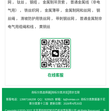
网
，
钛丝
，
钢缆
，
金属制吊货索
，
普通金属线（非电
气用）
，
铁丝织网
，
金属薄带
，
金属制网和丝网
，
钢
丝绳
，
滑坡防护用铁丝网
，
带刺钢丝网
，
普通金属制非
电气用缆绳和线
，
黄铜丝
在线客服
|
|
商标分类选择器
商标分类浏览
思妙互联
客服电话：13987166208 QQ：928925 邮箱：bj@simiao.cn 商标分类数据基于尼
斯分类第十三版 更新日期：2026年4月20日
Copyright ©2020-2027 北京思妙时代知识产权运营有限公司 All Right Reserved. 京