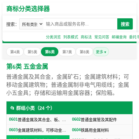
商标分类选择器
搜索：
搜索
分类浏览
列表模式
商标法
常见问答
邮编查询
委托
第4类
第5类
第6类
第7类
第8类
更多 ▾
第6类 五金金属
普通金属及其合金，金属矿石；金属建筑材料；可
移动金属建筑物；普通金属制非电气用缆线；金属
小五金具；存储和运输用金属容器；保险箱。
📂 群组小类（24 个）
0601
0602
普通金属及其合金、板、各种型材（不包括焊接及铁路用金属材料）
普通金属管及其配件
0603
0604
金属建筑材料，可移动金属建筑物（不包括建筑小五金）
铁路用金属材料