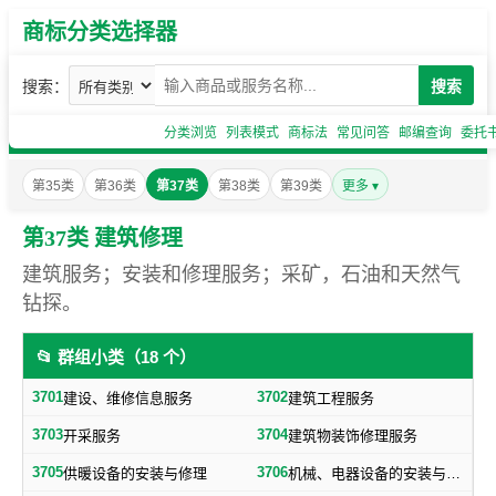
商标分类选择器
搜索：
搜索
分类浏览
列表模式
商标法
常见问答
邮编查询
委托
第35类
第36类
第37类
第38类
第39类
更多 ▾
第37类 建筑修理
建筑服务；安装和修理服务；采矿，石油和天然气
钻探。
📂 群组小类（18 个）
3701
3702
建设、维修信息服务
建筑工程服务
3703
3704
开采服务
建筑物装饰修理服务
3705
3706
供暖设备的安装与修理
机械、电器设备的安装与修理