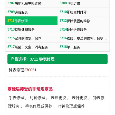
3707
3708
陆地机械车辆维修
飞机维修
3709
3710
造船服务
影视器材维修
3711
3712
钟表修理
保险装置的维修
3713
3714
特殊处理服务
轮胎维修服务
3715
3716
家具的修复、保养
衣服、皮革的修补、保护、洗涤服务
3717
3718
杀菌，灭虫，消毒服务
单一服务
产品选择：3711 钟表修理
钟表修理
370051
商标局接受的非常规商品
手表修理
，
时钟修理
，
表盘更换
，
表针更换
，
钟表修
理服务
，
手表修理或保养
，
时钟修理或保养