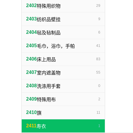
2402
特殊用织物
29
2403
纺织品壁挂
9
2404
毡及毡制品
6
2405
毛巾，浴巾，手帕
41
2406
床上用品
83
2407
室内遮盖物
55
2408
洗涤用手套
0
2409
特殊用布
2
2410
旗
11
2411
寿衣
1