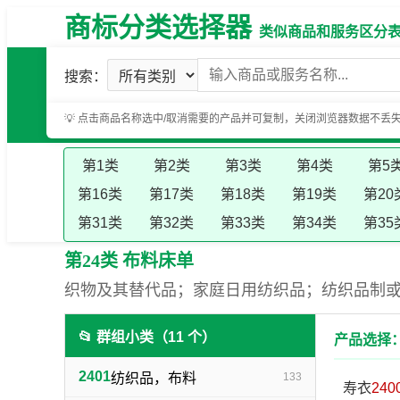
商标分类选择器
类似商品和服务区分表（基
搜索：
💡 点击商品名称选中/取消需要的产品并可复制，关闭浏览器数据不丢
第1类
第2类
第3类
第4类
第5
第16类
第17类
第18类
第19类
第20
第31类
第32类
第33类
第34类
第35
第24类 布料床单
织物及其替代品；家庭日用纺织品；纺织品制
📂 群组小类（11 个）
产品选择：
2401
纺织品，布料
133
寿衣
240