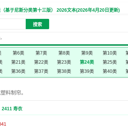
于尼斯分类第十三版） 2026文本(2026年4月20日更新)
搜索
失。
类
第6类
第7类
第8类
第9类
第10类
类
第21类
第22类
第23类
第24类
第25类
类
第36类
第37类
第38类
第39类
第40类
或塑料制帘。
2411 寿衣
041