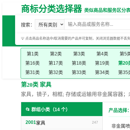
商标分类选择器
类似商品和服务区分表（基
搜索：
💡 点击商品名称选中/取消需要的产品并可复制，关闭浏览器数据不丢
第1类
第2类
第3类
第4类
第5
第16类
第17类
第18类
第19类
第20
第31类
第32类
第33类
第34类
第35
第20类 家具
家具，镜子，相框; 存储或运输用非金属容器；
📂 群组小类（14 个）
产品选择：
2001
家具
247
非金属喷