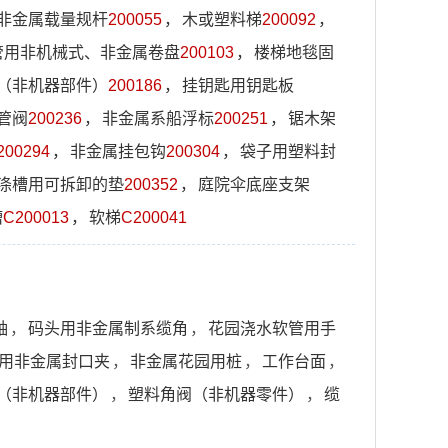
非金属载量规杆
200055
，
木或塑料梯
200092
，
管用非机械式、非金属卷盘
200103
，
楼梯地毯固
（非机器部件）
200186
，
挂钥匙用钥匙板
管阀
200236
，
非金属系船浮标
200251
，
锯木架
200294
，
非金属挂包钩
200304
，
袋子用塑料封
涤槽用可拆卸的垫
200352
，
庭院伞底座支架
槽
C200013
，
软梯
C200041
轴
，
码头用非金属制系缆角
，
花园浇水软管用手
用非金属封口夹
，
非金属花园用桩
，
工作台面
，
（非机器部件）
，
塑料角阀（非机器零件）
，
缆