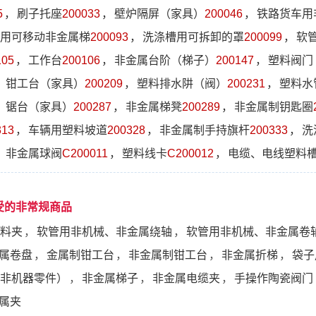
5
，
刷子托座
200033
，
壁炉隔屏（家具）
200046
，
铁路货车用
用可移动非金属梯
200093
，
洗涤槽用可拆卸的罩
200099
，
软
105
，
工作台
200106
，
非金属台阶（梯子）
200147
，
塑料阀门
，
钳工台（家具）
200209
，
塑料排水阱（阀）
200231
，
塑料水
，
锯台（家具）
200287
，
非金属梯凳
200289
，
非金属制钥匙圈
313
，
车辆用塑料坡道
200328
，
非金属制手持旗杆
200333
，
洗
，
非金属球阀
C200011
，
塑料线卡
C200012
，
电缆、电线塑料
受的非常规商品
料夹
，
软管用非机械、非金属绕轴
，
软管用非机械、非金属卷
属卷盘
，
金属制钳工台
，
非金属制钳工台
，
非金属折梯
，
袋子
非机器零件）
，
非金属梯子
，
非金属电缆夹
，
手操作陶瓷阀门
属夹