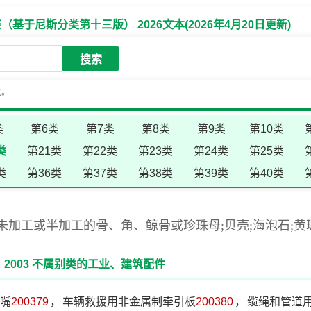
于尼斯分类第十三版） 2026文本(2026年4月20日更新)
搜索
失。
类
第6类
第7类
第8类
第9类
第10类
类
第21类
第22类
第23类
第24类
第25类
类
第36类
第37类
第38类
第39类
第40类
未加工或半加工的骨、角、鲸骨或珍珠母;贝壳;海泡石;黄
2003 不属别类的工业、建筑配件
嘴
200379
，
车辆救援用非金属制牵引板
200380
，
缆绳和管道