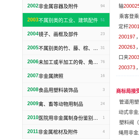
2002
轴
20002
非金属容器及附件
94
乘客登乘
2003
不属别类的工业、建筑配件
51
定杆
200
2004
镜子、画框及部件
23
200197
200263
2005
不属别类的竹、藤、棕、草制品
31
口夹
200
2006
未加工或半加工的骨、角、牙、介及不属别类的工艺品
76
200373
2007
非金属牌照
16
2008
食品用塑料装饰品
3
商标局接
管道用塑
2009
禽、畜等动物用制品
24
动式非金
2010
医院用非金属制身份鉴别手环
1
塑料阀（
2011
非金属棺材及附件
4
绳用非金