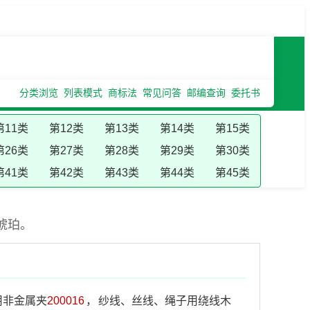
分类浏览
列表模式
商标法
常见问答
邮编查询
委托书
第11类
第12类
第13类
第14类
第15类
第26类
第27类
第28类
第29类
第30类
第41类
第42类
第43类
第44类
第45类
琥珀。
用非金属夹
200016
，
纱线、丝线、绳子用绕线木